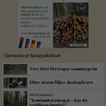
/
Senaste ur Skogsskötsel
Torr höst försvagar sommargran
Efter storm följer skadegörare
SKOGENdebatt:
”Kontinuitetsskogar – har de
verkligen funnits?”