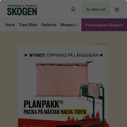
BLI MEDLEM
Hem
Tips/Råd
Opinion
Skogsskötsel
Virkesmarknad
Föreningen Skogen