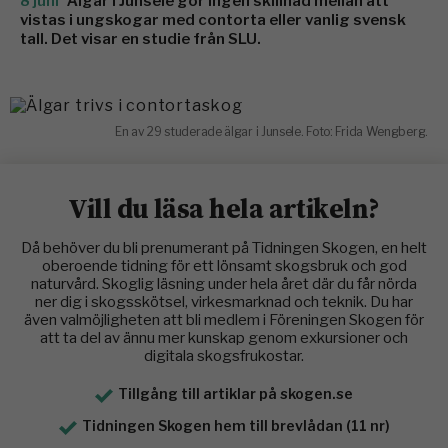
8 juni
Älgar i Junsele gör ingen skillnad mellan att
vistas i ungskogar med contorta eller vanlig svensk
tall. Det visar en studie från SLU.
En av 29 studerade älgar i Junsele. Foto: Frida Wengberg.
Vill du läsa hela artikeln?
Då behöver du bli prenumerant på Tidningen Skogen, en helt
oberoende tidning för ett lönsamt skogsbruk och god
naturvård. Skoglig läsning under hela året där du får nörda
ner dig i skogsskötsel, virkesmarknad och teknik. Du har
även valmöjligheten att bli medlem i Föreningen Skogen för
att ta del av ännu mer kunskap genom exkursioner och
digitala skogsfrukostar.
Tillgång till artiklar på skogen.se
Tidningen Skogen hem till brevlådan (11 nr)