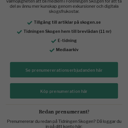
valmöjligheten att bli medlem i Föreningen Skogen för att ta
del av ännu mer kunskap genom exkursioner och digitala
skogsfrukostar.
Tillgång till artiklar på skogen.se
Tidningen Skogen hem till brevlådan (11 nr)
E-tidning
Mediaarkiv
Se prenumererationserbjudanden här
Köp prenumeration här
Redan prenumerant?
Prenumererar du redan på Tidningen Skogen? Då loggar du
in på ditt konto här: