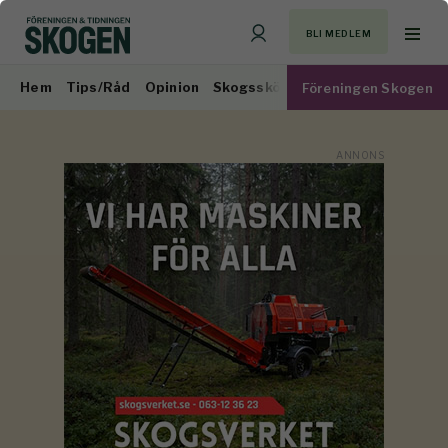
BLI MEDLEM
Hem
Tips/Råd
Opinion
Skogsskötsel
Virkesmarknad
Föreningen Skogen