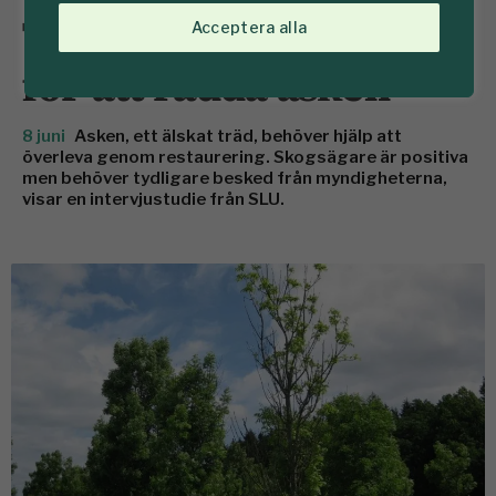
Tydliga regler krävs
Acceptera alla
för att rädda asken
8 juni
Asken, ett älskat träd, behöver hjälp att
överleva genom restaurering. Skogsägare är positiva
men behöver tydligare besked från myndigheterna,
visar en intervjustudie från SLU.