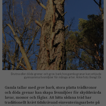
Brutna eller döda grenar och grov bark hos gamla granar kan erbjuda
gynnsamma livsmiljöer för många arter. Arkivfoto: Bengt Ek
Gamla tallar med grov bark, stora platta trädkronor
och döda grenar kan skapa livsmiljöer för skyddsvärda
lavar, mossor och fåglar. Att hitta sådana träd har
tradiitionellt krävt tidskrävand einventeringsarbete på