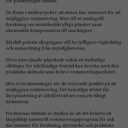
för planteringar nämns.
De flesta i studien tycker att staten har ansvaret för att
möjliggöra restaurering. Man vill se anslag till
forskning om motståndskraftiga plantor samt
ekonomisk kompensation till markägare.
Särskilt privata skogsägare vill ha tydligare vägledning
och samordning från myndigheterna.
Flera intervjuade påpekade också att befintliga
riktlinjer för ädelbladiga lövträd kan krocka med den
praktiska skötseln som krävs i restaureringsarbetet.
Men trots utmaningar ser de svarande positivt på att
möjliggöra restaurering. Det befintliga stödet får
återplantering av ädellövträd ses som ett viktigt
incitament.
Forskarnas slutsats av studien är att det behövs ett
långsiktigt nationellt restaureringsprogram för ask
där insatser för forskning, styrmedel och praktiska