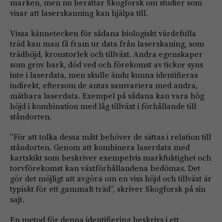
marken, men nu berättar Skogforsk om studier som
visar att laserskanning kan hjälpa till.
Vissa kännetecken för sådana biologiskt värdefulla
träd kan man få fram ur data från laserskaning, som
trädhöjd, kronstorlek och tillväxt. Andra egenskaper
som grov bark, död ved och förekomst av tickor syns
inte i laserdata, men skulle ändu kunna identifieras
indirekt, eftersom de antas samvariera med andra,
mätbara laserdata. Exempel på sådana kan vara hög
höjd i kombination med låg tillväxt i förhållande till
ståndorten.
”För att tolka dessa mått behöver de sättas i relation till
ståndorten. Genom att kombinera laserdata med
kartskikt som beskriver exempelvis markfuktighet och
torvförekomst kan växtförhållandena bedömas. Det
gör det möjligt att avgöra om en viss höjd och tillväxt är
typiskt för ett gammalt träd”, skriver Skogforsk på sin
sajt.
En metod för denna identifiering beskrivs i ett