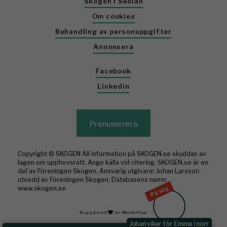
Skogen i Skolan
Om cookies
Behandling av personuppgifter
Annonsera
Facebook
Linkedin
Prenumerera
Copyright © SKOGEN All information på SKOGEN.se skyddas av
lagen om upphovsrätt. Ange källa vid citering. SKOGEN.se är en
del av Föreningen Skogen. Ansvarig utgivare: Johan Larsson
utsedd av Föreningen Skogen. Databasens namn:
www.skogen.se
På väg
Byggd med
av WonderFour
Johan vikar för Emma i norr