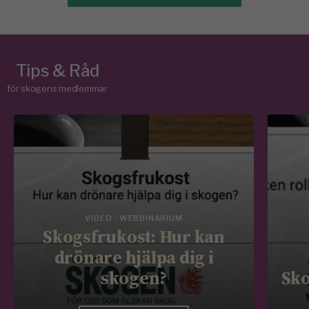
/
Tips & Råd
för skogens medlemmar
VIDEO - WEBBINARIUM
Skogsfrukost: Hur kan
drönare hjälpa dig i
skogen?
Sko