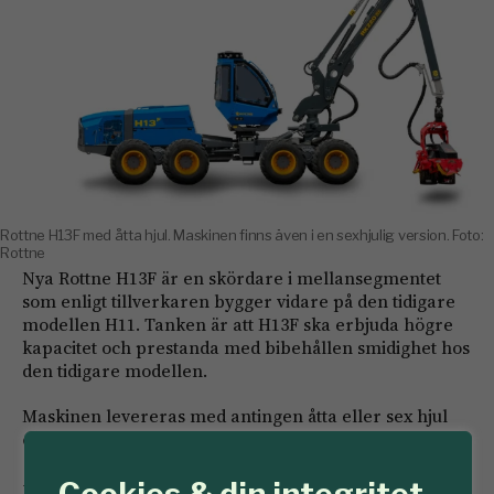
Rottne H13F med åtta hjul. Maskinen finns även i en sexhjulig version. Foto:
Rottne
Nya Rottne H13F är en skördare i mellansegmentet
som enligt tillverkaren bygger vidare på den tidigare
modellen H11. Tanken är att H13F ska erbjuda högre
kapacitet och prestanda med bibehållen smidighet hos
den tidigare modellen.
Maskinen levereras med antingen åtta eller sex hjul
och har större boggihjul än H11 (26,5 tum).
– Det höjda arbetstrycket på 280 bar i kombination
Cookies & din integritet