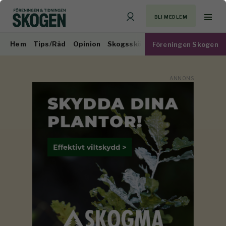
BLI MEDLEM
Hem
Tips/Råd
Opinion
Skogsskötsel
Virkesmarknad
Föreningen Skogen