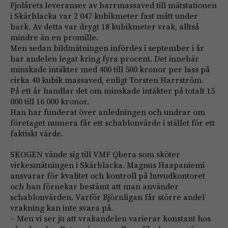
Fjolårets leveranser av barr­massaved till mätstationen
i Skärblacka var 2 047 kubikmeter fast mått under
bark. Av detta var drygt 18 kubikmeter vrak, alltså
mindre än en promille.
Men sedan bildmätningen infördes i september i år
har andelen legat kring fyra procent. Det innebär
minskade intäkter med 400 till 500 kronor per lass på
cirka 40 kubik massaved, enligt Torsten Harrström.
På ett år handlar det om minskade intäkter på totalt 15
000 till 16 000 kronor.
Han har funderat över anledningen och undrar om
företaget numera får ett schablonvärde i stället för ett
faktiskt värde.
SKOGEN vände sig till VMF Qbera som sköter
virkesmätningen i Skärblacka. Magnus Haapaniemi
ansvarar för kvalitet och kontroll på huvudkontoret
och han förnekar bestämt att man använder
schablonvärden. Varför Björnligan får större andel
vrakning kan inte svara på.
– Men vi ser ju att vrak­andelen varierar konstant hos