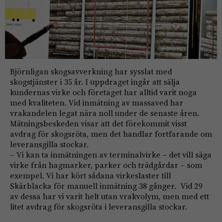
Björnligan skogsavverkning har sysslat med
skogstjänster i 35 år. I uppdraget ingår att sälja
kundernas virke och företaget har alltid varit noga
med kvaliteten. Vid inmätning av massaved har
vrakandelen legat nära noll under de senaste åren.
Mätningsbeskeden visar att det förekommit visst
avdrag för skogs­röta, men det handlar fortfarande om
leveransgilla stockar.
– Vi kan ta inmätningen av terminalvirke – det vill säga
virke från hagmarker, parker och trädgårdar – som
exempel. Vi har kört sådana virkeslaster till
Skärblacka för manuell inmätning 38 gånger. Vid 29
av dessa har vi varit helt utan vrakvolym, men med ett
litet avdrag för skogsröta i leveransgilla stockar.