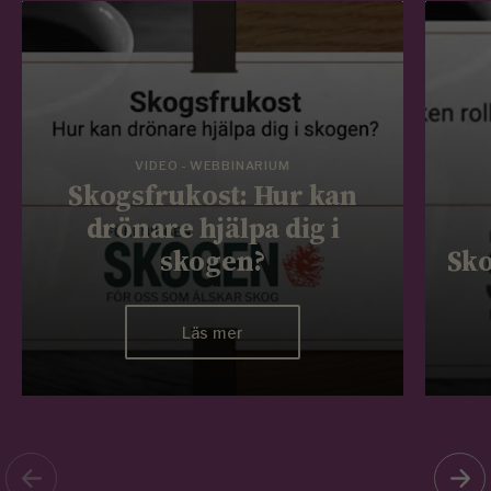
VIDEO - WEBBINARIUM
Skogsfrukost: Hur kan
drönare hjälpa dig i
skogen?
Sko
Läs mer