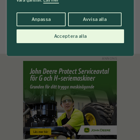
våra tjänster.
Läs mer
Prenumererar du redan på Tidningen Skogen? Då loggar du
in på ditt konto här:
Anpassa
Avvisa alla
Logga in
Acceptera alla