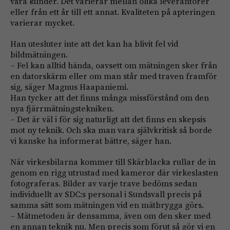
våra kunder. Det varierar mellan ­olika leverantörer
eller från ett år till ett annat. Kvaliteten på apteringen
varierar mycket.
Han utesluter inte att det kan ha blivit fel vid
bildmätningen.
– Fel kan alltid hända, oavsett om mätningen sker från
en datorskärm eller om man står med traven framför
sig, säger Magnus Haapaniemi.
Han tycker att det finns många missförstånd om den
nya fjärrmätningstekniken.
– Det är väl i för sig naturligt att det finns en skepsis
mot ny teknik. Och ska man vara självkritisk så borde
vi kanske ha informerat bättre, säger han.
När virkesbilarna kommer till Skärblacka rullar de in
genom en rigg utrustad med kameror där virkeslasten
fotograferas. Bilder av varje trave bedöms sedan
individuellt av SDC:s personal i Sundsvall precis på
samma sätt som mätningen vid en mätbrygga görs.
– Mätmetoden är densamma, även om den sker med
en annan teknik nu. Men precis som förut så gör vi en