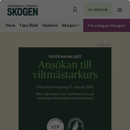
BLI MEDLEM
Hem
Tips/Råd
Opinion
Skogsskötsel
Virkesmarknad
Föreningen Skogen