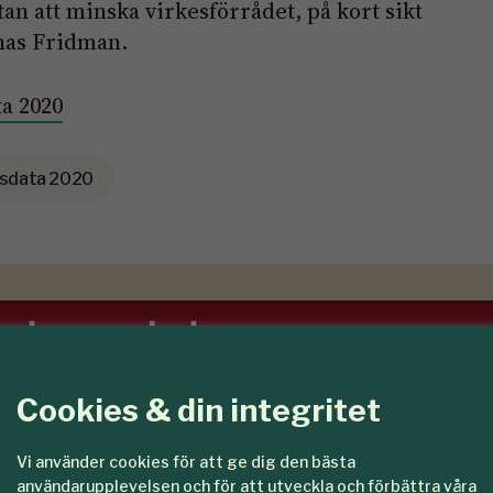
an att minska virkesförrådet, på kort sikt
nas Fridman.
ta 2020
sdata 2020
Cookies & din integritet
Vi använder cookies för att ge dig den bästa
användarupplevelsen och för att utveckla och förbättra våra