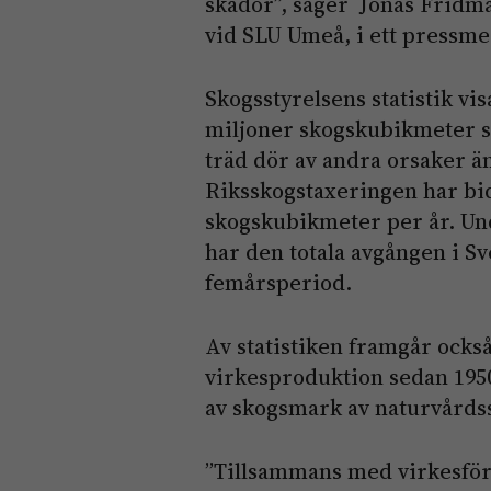
skador”, säger Jonas Fridm
vid SLU Umeå, i ett pressm
Skogsstyrelsens statistik vis
miljoner skogskubikmeter s
träd dör av andra orsaker ä
Riksskogstaxeringen har bid
skogskubikmeter per år. Un
har den totala avgången i Sv
femårsperiod.
Av statistiken framgår också
virkesproduktion sedan 1950-
av skogsmark av naturvårdss
”Tillsammans med virkesförr