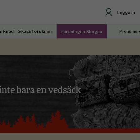
Logga in
arknad
Skogsforskning
Prenumer
Föreningen Skogen