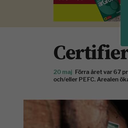
Certifie
20 maj
Förra året var 67 p
och/eller PEFC. Arealen ök