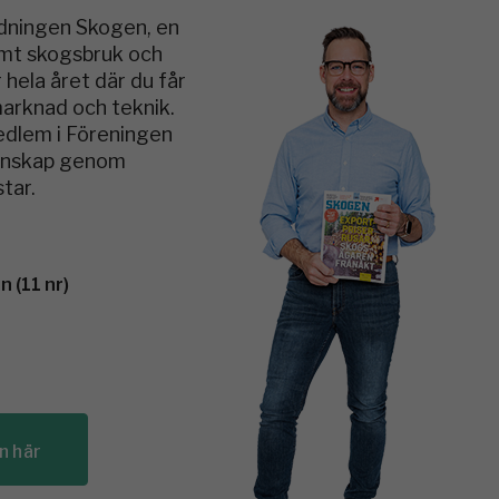
idningen Skogen, en
amt skogsbruk och
 hela året där du får
marknad och teknik.
medlem i Föreningen
kunskap genom
tar.
 (11 nr)
n här