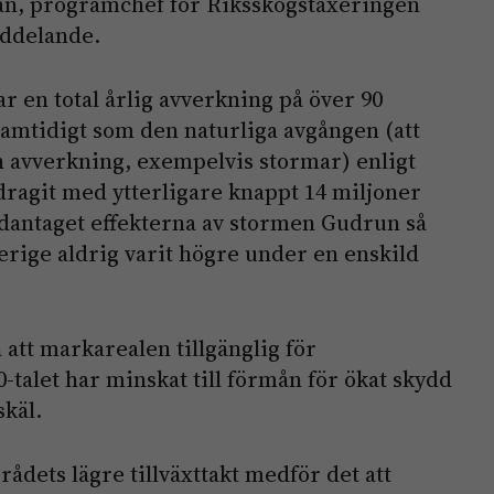
an, programchef för Riksskogstaxeringen
eddelande.
ar en total årlig avverkning på över 90
amtidigt som den naturliga avgången (att
n avverkning, exempelvis stormar) enligt
ragit med ytterligare knappt 14 miljoner
dantaget effekterna av stormen Gudrun så
erige aldrig varit högre under en enskild
 att markarealen tillgänglig för
talet har minskat till förmån för ökat skydd
käl.
ådets lägre tillväxttakt medför det att