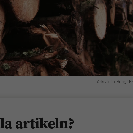
Arkivfoto: Bengt E
ela artikeln?