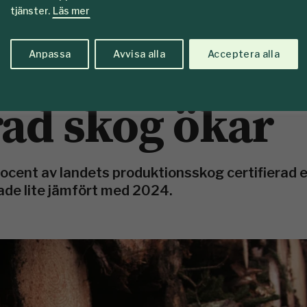
tjänster.
Läs mer
Anpassa
Avvisa alla
Acceptera alla
rad skog ökar
rocent av landets produktionsskog certifierad 
ade lite jämfört med 2024.