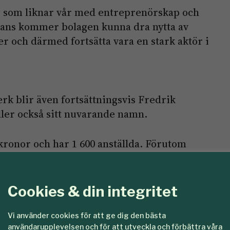
ur som liknar vår med entreprenörskap och
mans kommer bolagen kunna dra nytta av
 och därmed fortsätta vara en stark aktör i
rk blir även fortsättningsvis Fredrik
ler också sitt nuvarande namn.
kronor och har 1 600 anställda. Förutom
strier inom emballage, biobränsle och
Cookies & din integritet
rävaror
Vida
virkesmarknad
Vi använder cookies för att ge dig den bästa
användarupplevelsen och för att utveckla och förbättra våra