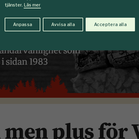
tjänster.
Läs mer
Anpassa
Avvisa alla
Acceptera alla
l men plus för 