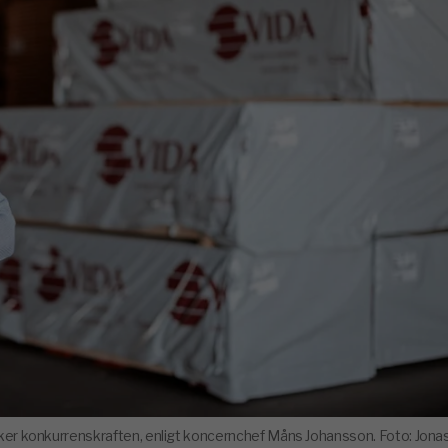
ärker konkurrenskraften, enligt koncernchef Måns Johansson. Foto: Jona