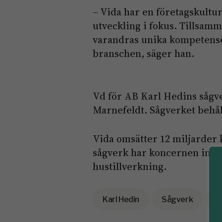
– Vida har en företagskult
utveckling i fokus. Tillsam
varandras unika kompetenser
branschen, säger han.
Vd för AB Karl Hedins sågve
Marnefeldt. Sågverket behål
Vida omsätter 12 miljarder 
sågverk har koncernen indu
hustillverkning.
Karl Hedin
Sågverk
t