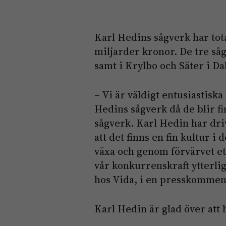
Karl Hedins sågverk har tota
miljarder kronor. De tre så
samt i Krylbo och Säter i Da
– Vi är väldigt entusiastiska
Hedins sågverk då de blir fi
sågverk. Karl Hedin har driv
att det finns en fin kultur i 
växa och genom förvärvet eta
vår konkurrenskraft ytterli
hos Vida, i en presskommen
Karl Hedin är glad över att h