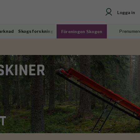
Logga in
arknad
Skogsforskning
Prenumer
Föreningen Skogen