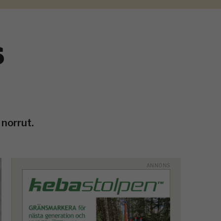
s
 norrut.