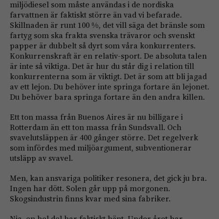
miljödiesel som måste användas i de nordiska
farvattnen är faktiskt större än vad vi befarade.
Skillnaden är runt 100 %, det vill säga det bränsle som
fartyg som ska frakta svenska trävaror och svenskt
papper är dubbelt så dyrt som våra konkurrenters.
Konkurrenskraft är en relativ-sport. De absoluta talen
är inte så viktiga. Det är hur du står dig i relation till
konkurrenterna som är viktigt. Det är som att bli jagad
av ett lejon. Du behöver inte springa fortare än lejonet.
Du behöver bara springa fortare än den andra killen.
Ett ton massa från Buenos Aires är nu billigare i
Rotterdam än ett ton massa från Sundsvall. Och
svavelutsläppen är 400 gånger större. Det regelverk
som infördes med miljöargument, subventionerar
utsläpp av svavel.
Men, kan ansvariga politiker resonera, det gick ju bra.
Ingen har dött. Solen går upp på morgonen.
Skogsindustrin finns kvar med sina fabriker.
Nja, en hel del har faktiskt hänt. Under året har