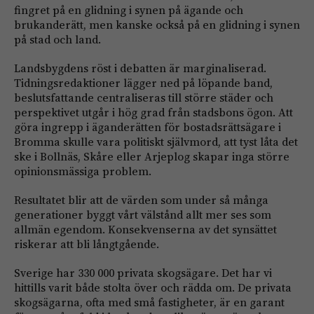
fingret på en glidning i synen på ägande och
brukanderätt, men kanske också på en glidning i synen
på stad och land.
Landsbygdens röst i debatten är marginaliserad.
Tidningsredaktioner lägger ned på löpande band,
beslutsfattande centraliseras till större städer och
perspektivet utgår i hög grad från stadsbons ögon. Att
göra ingrepp i äganderätten för bostadsrättsägare i
Bromma skulle vara politiskt självmord, att tyst låta det
ske i Bollnäs, Skåre eller Arjeplog skapar inga större
opinionsmässiga problem.
Resultatet blir att de värden som under så många
generationer byggt vårt välstånd allt mer ses som
allmän egendom. Konsekvenserna av det synsättet
riskerar att bli långtgående.
Sverige har 330 000 privata skogsägare. Det har vi
hittills varit både stolta över och rädda om. De privata
skogsägarna, ofta med små fastigheter, är en garant