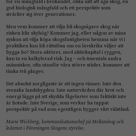
för en mångfald i brukandet, olika sätt att äga skog, en
god biologisk mångfald och ett perspektiv som
sträcker sig över generationer.
Men vem kommer att vilja bli skogsägare skog när
risken blir skyhög? Kommer jag, eller någon av mina
syskon att vilja köpa skogsfastigheten hemma när vi i
praktiken kan bli rättslösa om en lavskrika väljer att
bygga bo? Stora aktörer, med aktiekapital i ryggen,
kan ta en kalkylerad risk. Jag – och tusentals andra
människor, ofta utanför våra större städer, kommer att
tänka två gånger.
Det absolut sorgligaste är att ingen vinner. Inte den
svenska landsbygden. Inte naturvården där krut och
energi läggs på att skydda fågelarter som faktiskt inte
är hotade. Inte Sverige, som verkar ha tappat
perspektiv på vad som egentligen bygger vårt välstånd.
Marie Wickberg,
kommunikationschef på Mellanskog
och
ledamot i Föreningen Skogens styrelse.