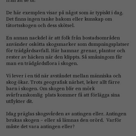
De här exemplen visar på något som är typiskt i dag.
Det finns ingen tanke bakom eller kunskap om
tätortsskogen och dess skötsel.
En annan nackdel är att folk från bostadsområden
använder oskötta skogsmarker som dumpningsplatser
för trädgårdsavfall. Här hamnar grenar, plantor och
rester av häcken när den klippts. Så småningom får
man en trädgårdsflora i skogen.
Vi lever i en tid när avståndet mellan människa och
skog ökar. Trots geografisk närhet, leker allt färre
barn i skogen. Om skogen blir en mörk
svårframkomlig plats kommer få att förlägga sina
utflykter dit.
Idag präglas skogsvården av antingen eller. Antingen
brukas skogen – eller så lämnas den orörd. Varför
måste det vara antingen eller?