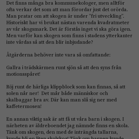
Det finns många bra kommunekologer, men alltför
ofta verkar det som att man förordar just det orörda.
Man pratar om att skogen är under ”fri utveckling”.
Historiskt har vi brukat nästan varenda kvadratmeter
av vår skogsmark. Det är förstås inget vi ska göra igen.
Men varför kan skogen som finns i stadens ytterkanter
inte vårdas så att den blir inbjudande?
Åtgärderna behöver inte vara så omfattande:
Gallra i trädskärmen runt sjön så att den syns från
motionsspåret!
Röj runt de härliga klippblock som kan finnas, så att
solen når ner! Det mår både människor och
skalbaggar bra av. Där kan man slå sig ner med
kaffetermosen!
En annan viktig sak är att få ut våra barn i skogen. I
närheten av äldreboendet jag nämnde finns en skola.
Tänk om skogen, den med de inträngda tallarna,
kunde bli en liten skolskog! Tänk om barnen kunde