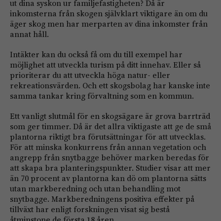
ut dina syskon ur familjefastigheten? Då är
inkomsterna från skogen självklart viktigare än om du
äger skog men har merparten av dina inkomster från
annat håll.
Intäkter kan du också få om du till exempel har
möjlighet att utveckla turism på ditt innehav. Eller så
prioriterar du att utveckla höga natur- eller
rekreationsvärden. Och ett skogsbolag har kanske inte
samma tankar kring förvaltning som en kommun.
Ett vanligt slutmål för en skogsägare är grova barrträd
som ger timmer. Då är det allra viktigaste att ge de små
plantorna riktigt bra förutsättningar för att utvecklas.
För att minska konkurrens från annan vegetation och
angrepp från snytbagge behöver marken beredas för
att skapa bra planteringspunkter. Studier visar att mer
än 70 procent av plantorna kan dö om plantorna sätts
utan markberedning och utan behandling mot
snytbagge. Markberedningens positiva effekter på
tillväxt har enligt forskningen visat sig bestå
åtminstone de första 18 åren.