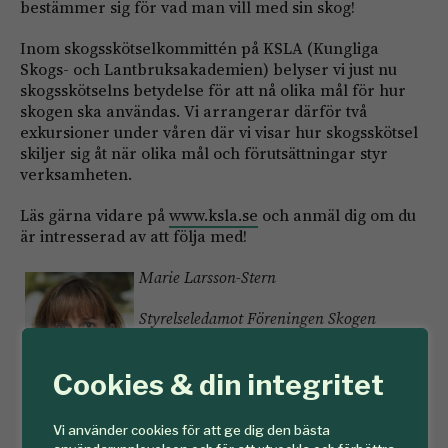
bestämmer sig för vad man vill med sin skog!
Inom skogsskötselkommittén på KSLA (Kungliga
Skogs- och Lantbruksakademien) belyser vi just nu
skogsskötselns betydelse för att nå olika mål för hur
skogen ska användas. Vi arrangerar därför två
exkursioner under våren där vi visar hur skogsskötsel
skiljer sig åt när olika mål och förutsättningar styr
verksamheten.
Läs gärna vidare på
www.ksla.se
och anmäl dig om du
är intresserad av att följa med!
Marie Larsson-Stern
Styrelseledamot Föreningen Skogen
Ordförande i Skogsskötselkommittén på
Cookies & din integritet
KSLA
Forskningschef på Skogforsk
Vi använder cookies för att ge dig den bästa