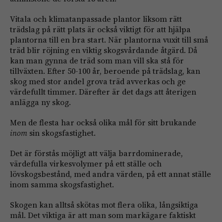
Vitala och klimatanpassade plantor liksom rätt
trädslag på rätt plats är också viktigt för att hjälpa
plantorna till en bra start. När plantorna vuxit till små
träd blir röjning en viktig skogsvårdande åtgärd. Då
kan man gynna de träd som man vill ska stå för
tillväxten. Efter 50-100 år, beroende på trädslag, kan
skog med stor andel grova träd avverkas och ge
värdefullt timmer. Därefter är det dags att återigen
anlägga ny skog.
Men de flesta har också olika mål för sitt brukande
inom
sin skogsfastighet.
Det är förstås möjligt att välja barrdominerade,
värdefulla virkesvolymer på ett ställe och
lövskogsbestånd, med andra värden, på ett annat ställe
inom samma skogsfastighet.
Skogen kan alltså skötas mot flera olika, långsiktiga
mål. Det viktiga är att man som markägare faktiskt