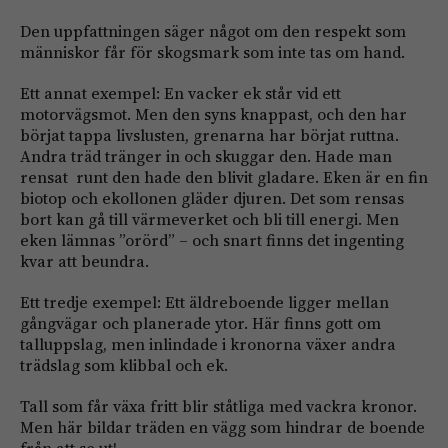
Den uppfattningen säger något om den respekt som
människor får för skogsmark som inte tas om hand.
Ett annat exempel: En vacker ek står vid ett
motorvägsmot. Men den syns knappast, och den har
börjat tappa livslusten, grenarna har börjat ruttna.
Andra träd tränger in och skuggar den. Hade man
rensat runt den hade den blivit gladare. Eken är en fin
biotop och ekollonen gläder djuren. Det som rensas
bort kan gå till värmeverket och bli till energi. Men
eken lämnas ”orörd” – och snart finns det ingenting
kvar att beundra.
Ett tredje exempel: Ett äldreboende ligger mellan
gångvägar och planerade ytor. Här finns gott om
talluppslag, men inlindade i kronorna växer andra
trädslag som klibbal och ek.
Tall som får växa fritt blir ståtliga med vackra kronor.
Men här bildar träden en vägg som hindrar de boende
från att se ut!