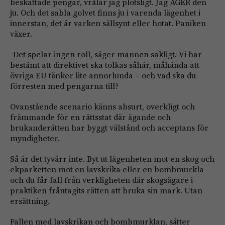
beskattade pengar, vrålar jag plötsligt. Jag ÄGER den
ju. Och det sabla golvet finns ju i varenda lägenhet i
innerstan, det är varken sällsynt eller hotat. Paniken
växer.
-Det spelar ingen roll, säger mannen sakligt. Vi har
bestämt att direktivet ska tolkas såhär, måhända att
övriga EU tänker lite annorlunda – och vad ska du
förresten med pengarna till?
Ovanstående scenario känns absurt, overkligt och
främmande för en rättsstat där ägande och
brukanderätten har byggt välstånd och acceptans för
myndigheter.
Så är det tyvärr inte. Byt ut lägenheten mot en skog och
ekparketten mot en lavskrika eller en bombmurkla
och du får fall från verkligheten där skogsägare i
praktiken fråntagits rätten att bruka sin mark. Utan
ersättning.
Fallen med lavskrikan och bombmurklan, sätter