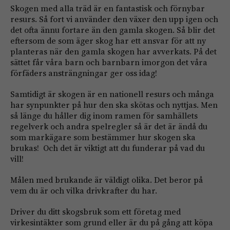
Skogen med alla träd är en fantastisk och förnybar
resurs. Så fort vi använder den växer den upp igen och
det ofta ännu fortare än den gamla skogen. Så blir det
eftersom de som äger skog har ett ansvar för att ny
planteras när den gamla skogen har avverkats. På det
sättet får våra barn och barnbarn imorgon det våra
förfäders ansträngningar ger oss idag!
Samtidigt är skogen är en nationell resurs och många
har synpunkter på hur den ska skötas och nyttjas. Men
så länge du håller dig inom ramen för samhällets
regelverk och andra spelregler så är det är ändå du
som markägare som bestämmer hur skogen ska
brukas! Och det är viktigt att du funderar på vad du
vill!
Målen med brukande är väldigt olika. Det beror på
vem du är och vilka drivkrafter du har.
Driver du ditt skogsbruk som ett företag med
virkesintäkter som grund eller är du på gång att köpa