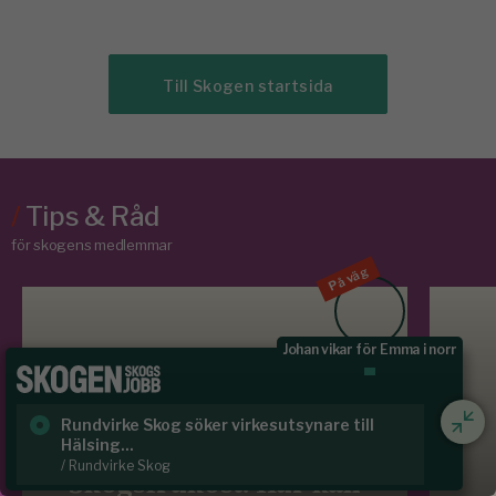
Till Skogen startsida
/
Tips & Råd
för skogens medlemmar
På väg
Johan vikar för Emma i norr
Rundvirke Skog söker virkesutsynare till
Sk
Hälsing...
/ S
VIDEO - WEBBINARIUM
/ Rundvirke Skog
Skogsfrukost: Hur kan