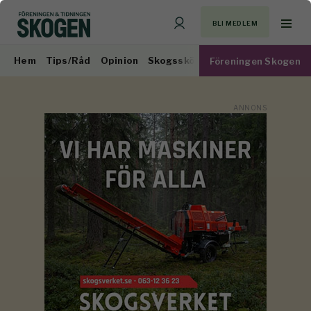
BLI MEDLEM
Hem
Tips/Råd
Opinion
Skogsskötsel
Virkesmarknad
Föreningen Skogen