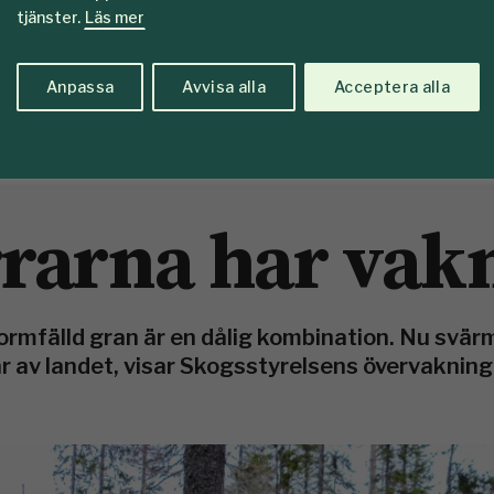
tjänster.
Läs mer
Anpassa
Avvisa alla
Acceptera alla
rarna har vak
ormfälld gran är en dålig kombination. Nu svär
r av landet, visar Skogsstyrelsens övervakning