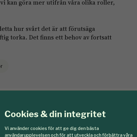
vi kan göra mer utifrån våra olika roller,
etta hur svårt det är att förutsäga
ig torka. Det finns ett behov av fortsatt
r
Cookies & din integritet
Vi använder cookies för att ge dig den bästa
användarupplevelsen och för att utveckla och förbättra våra