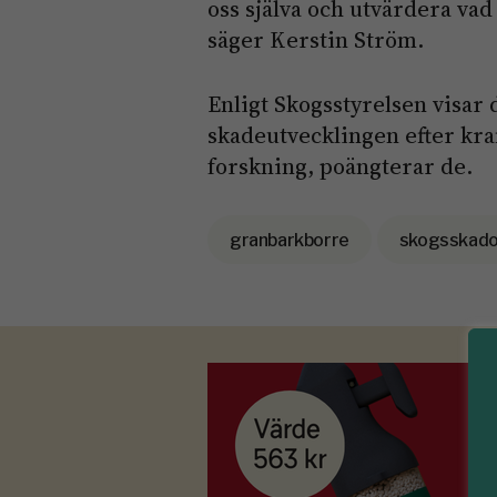
oss själva och utvärdera vad 
säger Kerstin Ström.
Enligt Skogsstyrelsen visar d
skadeutvecklingen efter kraft
forskning, poängterar de.
granbarkborre
skogsskado