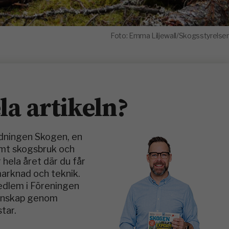
Foto: Emma Liljewall/Skogsstyrelse
ela artikeln?
idningen Skogen, en
amt skogsbruk och
 hela året där du får
marknad och teknik.
medlem i Föreningen
kunskap genom
tar.