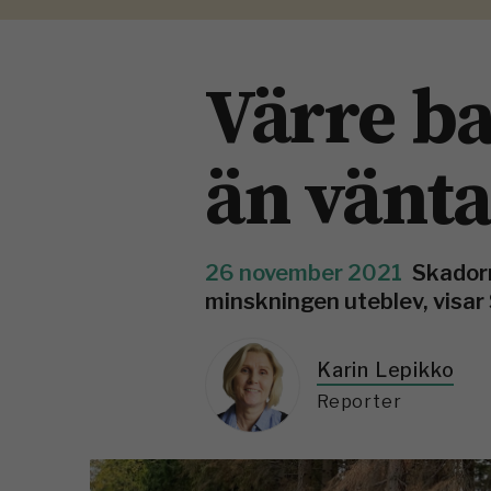
Värre b
än vänta
26 november 2021
Skadorn
minskningen uteblev, visar 
Karin Lepikko
Reporter