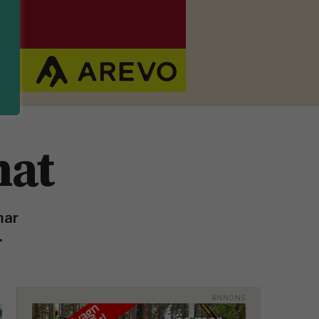
nat
mar
.