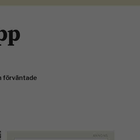
pp
n förväntade