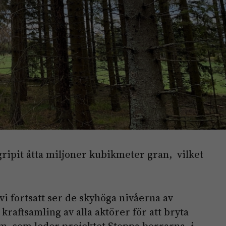
ripit åtta miljoner kubikmeter gran, vilket
vi fortsatt ser de skyhöga nivåerna av
kraftsamling av alla aktörer för att bryta
m, som leder projektet Stoppa borrarna, i