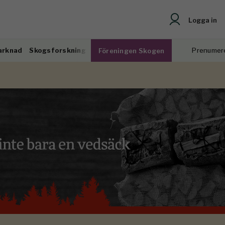
Logga in
arknad
Skogsforskning
Prenumer
Föreningen Skogen