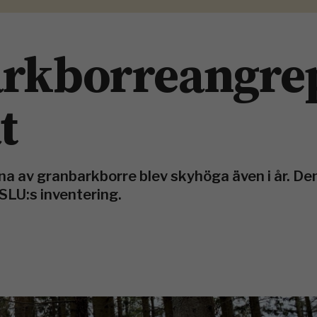
arkborreangre
t
a av granbarkborre blev skyhöga även i år. De
SLU:s inventering.