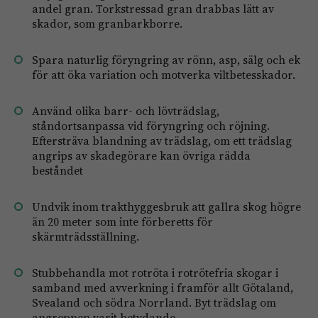
andel gran. Torkstressad gran drabbas lätt av
skador, som granbarkborre.
Spara naturlig föryngring av rönn, asp, sälg och ek
för att öka variation och motverka viltbetesskador.
Använd olika barr- och lövträdslag,
ståndortsanpassa vid föryngring och röjning.
Eftersträva blandning av trädslag, om ett trädslag
angrips av skadegörare kan övriga rädda
beståndet
Undvik inom trakthyggesbruk att gallra skog högre
än 20 meter som inte förberetts för
skärmträdsställning.
Stubbehandla mot rotröta i rotrötefria skogar i
samband med avverkning i framför allt Götaland,
Svealand och södra Norrland. Byt trädslag om
angreppen varit betydande.