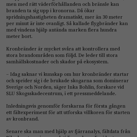
men med rätt väderförhållanden och bränsle kan
branden ta sig upp i kronorna. Då ökar
spridningshastigheten dramatiskt, mer än 30 meter
per minut är inte ovanligt. Så kallade flygbränder kan
med vindens hjälp antända marken flera hundra
meter bort.
Kronbränder är mycket svåra att kontrollera med
stora brandområden som följd. De leder till stora
samhällskostnader och skador på ekosystem.
– Idag saknar vi kunskap om hur kronbränder startar
och sprider sig i de brukade skogarna som dominerar
Sverige och Norden, säger Inka Bohlin, forskare vid
SLU Skogsskadecentrum, i ett pressmeddelande.
Inledningsvis genomför forskarna för första gången
ett fältexperiment för att utforska villkoren för starten
av kronbrand.
Senare ska man med hjälp av fjärranalys, fältdata från