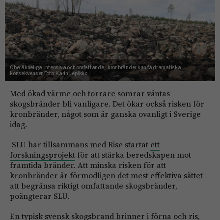
Oberäkneliga, intensiva och omfattande - kronbränder kan få dramatiska
konsekvenser.
Foto:
Karin Lepikko.
Med ökad värme och torrare somrar väntas
skogsbränder bli vanligare. Det ökar också risken för
kronbränder, något som är ganska ovanligt i Sverige
idag.
SLU har tillsammans med Rise startat
ett
forskningsprojekt
för att stärka beredskapen mot
framtida bränder. Att minska risken för att
kronbränder är förmodligen det mest effektiva sättet
att begränsa riktigt omfattande skogsbränder,
poängterar SLU.
En typisk svensk skogsbrand brinner i förna och ris,