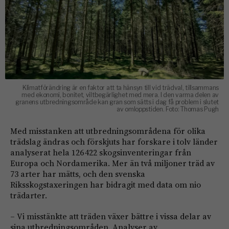
Klimatförändring är en faktor att ta hänsyn till vid trädval, tillsammans
med ekonomi, bonitet, viltbegärlighet med mera. I den varma delen av
granens utbredningsområde kan gran som sätts i dag få problem i slutet
av omloppstiden. Foto: Thomas Pugh
Med misstanken att utbredningsområdena för olika
trädslag ändras och förskjuts har forskare i tolv länder
analyserat hela 126 422 skogsinventeringar från
Europa och Nordamerika. Mer än två miljoner träd av
73 arter har mätts, och den svenska
Riksskogstaxeringen har bidragit med data om nio
trädarter.
– Vi misstänkte att träden växer bättre i vissa delar av
sina utbredningsområden. Analyser av