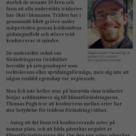
storlek de senaste 20 åren och
fann att alla undersökta trädarter
har ökat i biomassa. Träden har i
genomsnitt blivit grövre under
mätperioden genom koldioxidens
gödningseffekt och större träd
konkurrerar ut mindre.
De undersökte också om
Skogsforskaren Thomas Pugh är
verksam vid Lunds och
förändringarna i trädtäthet
Birminghams universitet.
berodde på artegenskaper som
torktolerans eller spridningsförmåga, men såg inte att
någon enskild egenskap var avgörande.
Man fick inte heller svar på huruvida vissa trädarter
börjar acklimatisera sig till klimatförändringarna.
Thomas Pugh tror att konkurrens mellan arter har
stor betydelse för trädens förändring i täthet.
– Antag att det finns två konkurrerande arter på
samma plats, och att båda påverkas negativt av
klimatförändringarna där. Om den ena arten påverkas