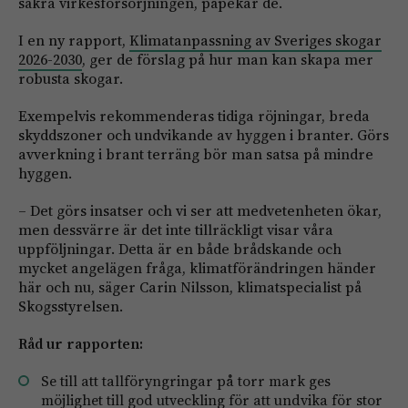
säkra virkesförsörjningen, påpekar de.
I en ny rapport,
Klimatanpassning av Sveriges skogar
2026-2030
, ger de förslag på hur man kan skapa mer
robusta skogar.
Exempelvis rekommenderas tidiga röjningar, breda
skyddszoner och undvikande av hyggen i branter. Görs
avverkning i brant terräng bör man satsa på mindre
hyggen.
– Det görs insatser och vi ser att medvetenheten ökar,
men dessvärre är det inte tillräckligt visar våra
uppföljningar. Detta är en både brådskande och
mycket angelägen fråga, klimatförändringen händer
här och nu, säger Carin Nilsson, klimatspecialist på
Skogsstyrelsen.
Råd ur rapporten:
Se till att tallföryngringar på torr mark ges
möjlighet till god utveckling för att undvika för stor