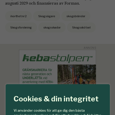
augusti 2029 och finansieras av Formas.
i korthet nr 2
Skogsägare
skogsbränder
Skogsforskning
skogsskador
Skogsskötsel
Cookies & din integritet
Vi använder cookies för att ge dig den bästa