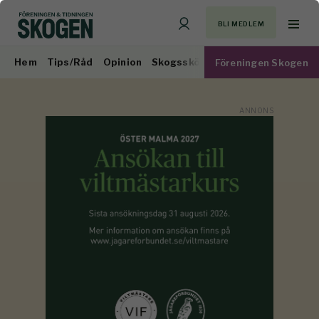
BLI MEDLEM
Hem
Tips/Råd
Opinion
Skogsskötsel
Virkesmarknad
Föreningen Skogen