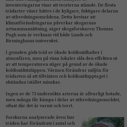
inventeringarna visar att teorierna stämde. De flesta
trädarter växer bättre i de kyligare, fuktigare delarna
av utbredningsområdena. Detta bevisar att
klimatförändringarna påverkar skogarnas
artsammansättning, säger skogsforskaren Thomas
Pugh som är verksam vid både Lunds och
Birminghams universitet.
I grunden göds träd av ökade koldioxidhalter i
atmosfären, men på vissa lokaler slås den effekten ut
av att temperaturen stiger på grund av de ökade
koldioxidutsläppen. Värmen förändrar miljön för
trädarten så att tillväxten och koldioxidupptaget i
slutändan i stället minskar.
Ingen av de 73 undersökta arterna är allvarligt hotade,
men många får kämpa i delar av utbredningsområdet,
oftast där det är varmt och torrt.
Forskarna analyserade även hur
träden har förändrats i antal och