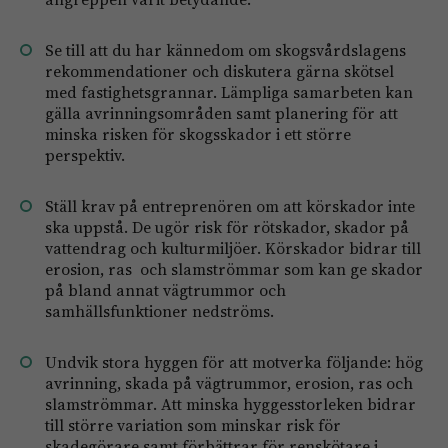
Se till att du har kännedom om skogsvårdslagens
rekommendationer och diskutera gärna skötsel
med fastighetsgrannar. Lämpliga samarbeten kan
gälla avrinningsområden samt planering för att
minska risken för skogsskador i ett större
perspektiv.
Ställ krav på entreprenören om att körskador inte
ska uppstå. De ugör risk för rötskador, skador på
vattendrag och kulturmiljöer. Körskador bidrar till
erosion, ras och slamströmmar som kan ge skador
på bland annat vägtrummor och
samhällsfunktioner nedströms.
Undvik stora hyggen för att motverka följande: hög
avrinning, skada på vägtrummor, erosion, ras och
slamströmmar. Att minska hyggesstorleken bidrar
till större variation som minskar risk för
skadegörare samt förbättrar för renskötare i