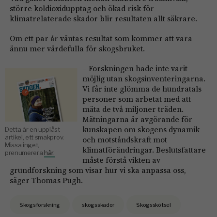
större koldioxidupptag och ökad risk för
klimatrelaterade skador blir resultaten allt säkrare.
Om ett par år väntas resultat som kommer att vara
ännu mer värdefulla för skogsbruket.
– Forskningen hade inte varit
möjlig utan skogsinventeringarna.
Vi får inte glömma de hundratals
personer som arbetat med att
mäta de två miljoner träden.
Mätningarna är avgörande för
kunskapen om skogens dynamik
Detta är en upplåst
artikel, ett smakprov.
och motståndskraft mot
Missa inget,
klimatförändringar. Beslutsfattare
prenumerera
här.
måste förstå vikten av
grundforskning som visar hur vi ska anpassa oss,
säger Thomas Pugh.
Skogsforskning
skogsskador
Skogsskötsel