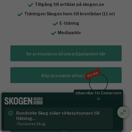
Tillgång till artiklar på skogen.se
Tidningen Skogen hem till brevlådan (11 nr)
E-tidning
Mediaarkiv
Se prenumererationserbjudanden här
På väg
Köp prenumeration här
Johan vikar för Emma i norr
Redan prenumerant?
Prenumererar du redan på Tidningen Skogen? Då loggar du
in på ditt konto här:
Rundvirke Skog söker virkesutsynare till
Sk
Hälsing...
/ S
/ Rundvirke Skog
Logga in