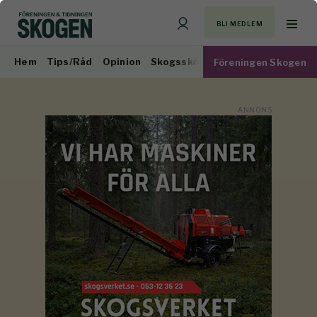
BLI MEDLEM
Hem
Tips/Råd
Opinion
Skogsskötsel
Virkesmarknad
Föreningen Skogen