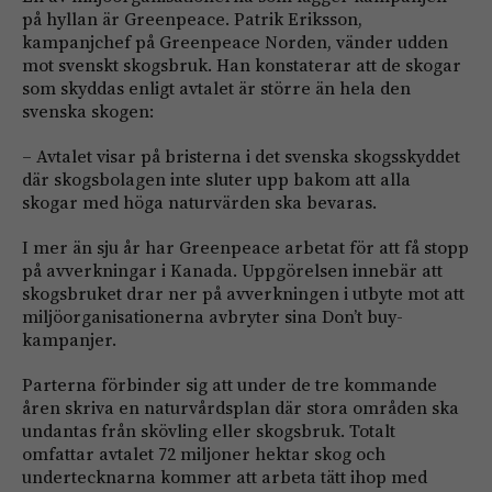
på hyllan är Greenpeace. Patrik Eriksson,
kampanjchef på Greenpeace Norden, vänder udden
mot svenskt skogsbruk. Han konstaterar att de skogar
som skyddas enligt avtalet är större än hela den
svenska skogen:
– Avtalet visar på bristerna i det svenska skogsskyddet
där skogsbolagen inte sluter upp bakom att alla
skogar med höga naturvärden ska bevaras.
I mer än sju år har Greenpeace arbetat för att få stopp
på avverkningar i Kanada. Uppgörelsen innebär att
skogsbruket drar ner på avverkningen i utbyte mot att
miljöorganisationerna avbryter sina Don’t buy-
kampanjer.
Parterna förbinder sig att under de tre kommande
åren skriva en naturvårdsplan där stora områden ska
undantas från skövling eller skogsbruk. Totalt
omfattar avtalet 72 miljoner hektar skog och
undertecknarna kommer att arbeta tätt ihop med