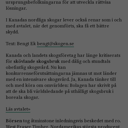
ursprungsbefolkningarna för att utveckla rättvisa
lösningar.
I Kanadas nordliga skogar lever också renar som i och
med avtalet, när det genomförts, ska få ett bättre
skydd.
Text: Bengt Ek
bengt@skogen.se
Kanada och landets skogsföretag har länge kritiserats
för
skövlande skogsbruk
med dålig och stundtals
obefintlig skogsvård. Nu kan
konkurrenseförutsättningarna jämnas ut mot länder
med en intensivare skogsvård. Ja, Kanada tänker till
och med köra om omvärlden: Bolagen har skrivit på
att de ska bli världsledande på uthålligt skogsbruk i
boreala skogar.
Läs avtalet»
Börsen
tog åtminstone inledningsvis beskedet med ro.
West Fraser Timber, Nordamerikas största producent