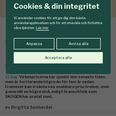
Cookies & din integritet
Vi använder cookies för att ge dig den bästa
användarupplevelsen och för att utveckla och förbättra
Framtidens
våra tjänster.
Läs mer
virkesmarknad: Högre
Anpassa
Avvisa alla
priser, snabbare
Acceptera alla
svängningar
11 maj
Virkespriserna har sjunkit den senaste tiden,
men är fortfarande högre än för fem år sedan.
Framöver kan vi vänta oss snabbare prisrörelser, men
generellt en högre nivå, enligt branschfolk som
SKOGEN har pratat med.
av
Birgitta Sennerdal