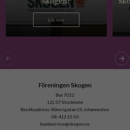
skogen?
Sko
Läs mer
Föreningen Skogen
Box 7022
121 07 Stockholm
Besöksadress: Rökerigatan 19, Johanneshov
08-412 15 00
kundservice@skogen.se