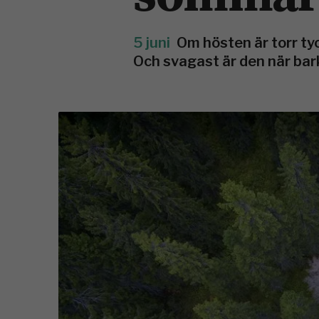
5 juni
Om hösten är torr t
Och svagast är den när bar