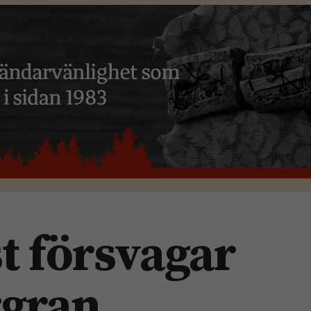
t försvagar
gran