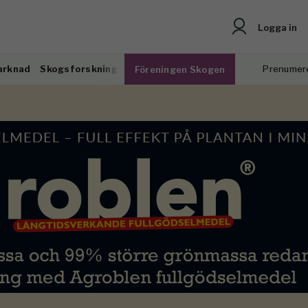
Logga in
arknad
Skogsforskning
Prenumer
Föreningen Skogen