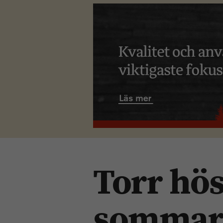
Torr hös
sommar