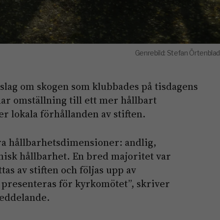
Genrebild: Stefan Örtenblad
rslag om skogen som klubbades på tisdagens
r omställning till ett mer hållbart
r lokala förhållanden av stiften.
ra hållbarhetsdimensioner: andlig,
misk hållbarhet. En bred majoritet var
as av stiften och följas upp av
 presenteras för kyrkomötet”, skriver
meddelande.