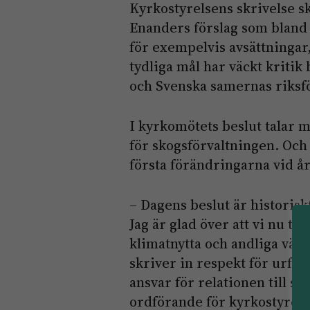
Kyrkostyrelsens skrivelse s
Enanders förslag som bland 
för exempelvis avsättningar
tydliga mål har väckt kritik
och Svenska samernas riksf
I kyrkomötets beslut talar
för skogsförvaltningen. Och
första förändringarna vid år
– Dagens beslut är historisk
Jag är glad över att vi nu ty
klimatnytta och andliga värd
skriver in respekt för urfol
ansvar för relationen till 
ordförande för kyrkostyrels