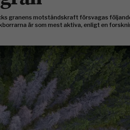
ycks granens motståndskraft försvagas följan
kborrarna är som mest aktiva, enligt en forskn