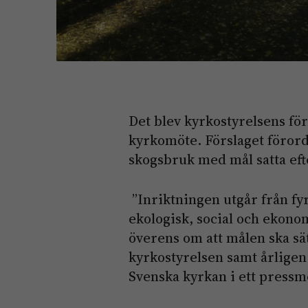
Det blev kyrkostyrelsens fö
kyrkomöte. Förslaget förorda
skogsbruk med mål satta efte
”Inriktningen utgår från fy
ekologisk, social och ekono
överens om att målen ska sätt
kyrkostyrelsen samt årligen
Svenska kyrkan i ett press