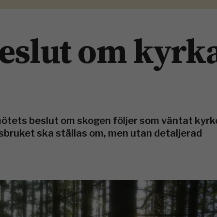
beslut om kyrk
ötets beslut om skogen följer som väntat kyrk
gsbruket ska ställas om, men utan detaljerad