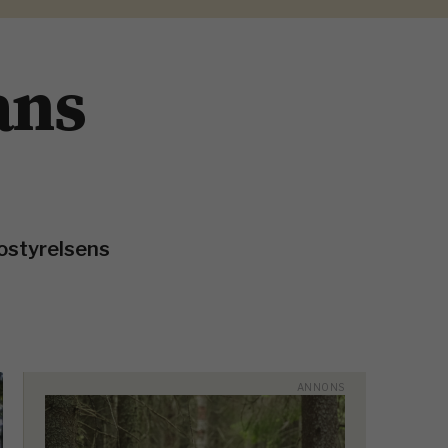
ans
ostyrelsens