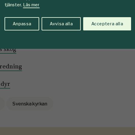
tjänster.
Läs mer
Anpassa
Avvisa alla
Acceptera alla
a skogsbruket
s skog
tredning
 dyr
Svenska kyrkan