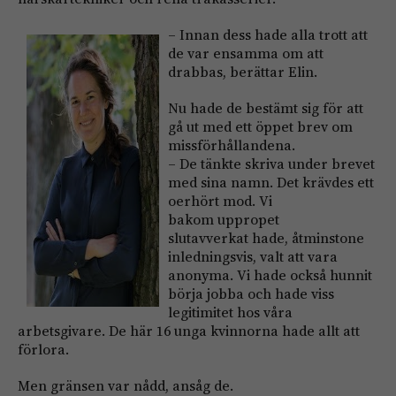
– Innan dess hade all
a trott att
de var ensamma om att
drabbas, berättar Elin.
Nu hade de bestämt sig för att
gå ut med ett öppet brev om
missförhållandena.
– De tänkte skriva under brevet
med sina namn. Det krävdes ett
oerhört mod. Vi
bakom uppropet
slutavverkat hade, åtminstone
inledningsvis, valt att vara
anonyma. Vi hade också hunnit
börja jobba och hade viss
legitimitet hos våra
arbetsgivare. De här 16 unga kvinnorna hade allt att
förlora.
Men gränsen var nådd, ansåg de.