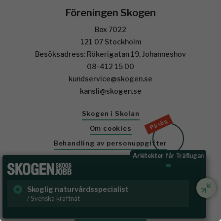
Föreningen Skogen
Box 7022
121 07 Stockholm
Besöksadress: Rökerigatan 19, Johanneshov
08-412 15 00
kundservice@skogen.se
kansli@skogen.se
Skogen i Skolan
På väg
Om cookies
Behandling av personuppgifter
Arkitekter får Träflugan
Annonsera
Facebook
Skoglig naturvårdsspecialist
Sk
Linkedin
/ Svenska kraftnät
/ B