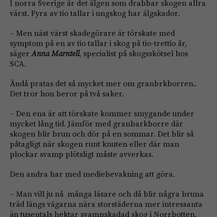
I norra Sverige är det älgen som drabbar skogen allra
värst. Fyra av tio tallar i ungskog har älgskador.
– Men näst värst skadegörare är törskate med
symptom på en av tio tallar i skog på tio-trettio år,
säger
Anna Marntell
, specialist på skogsskötsel hos
SCA.
Ändå pratas det så mycket mer om granbrkborren..
Det tror hon beror på två saker.
– Den ena är att törskate kommer smygande under
mycket lång tid. Jämför med granbarkborre där
skogen blir brun och dör på en sommar. Det blir så
påtagligt när skogen runt knuten eller där man
plockar svamp plötsligt måste avverkas.
Den andra har med mediebevakning att göra.
– Man vill ju nå många läsare och då blir några bruna
träd längs vägarna nära storstäderna mer intressanta
än tusentals hektar svampskadad skog i Norrbotten.