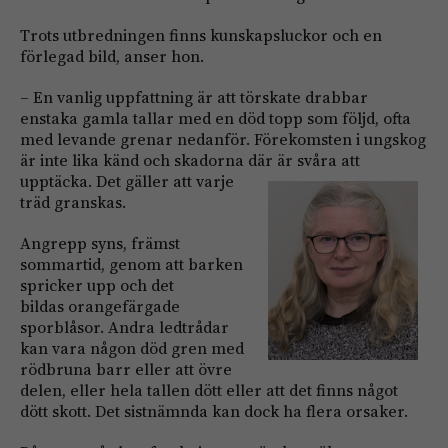
Trots utbredningen finns kunskapsluckor och en
förlegad bild, anser hon.
– En vanlig uppfattning är att törskate drabbar
enstaka gamla tallar med en död topp som följd, ofta
med levande grenar nedanför. Förekomsten i ungskog
är inte lika känd och skadorna där är
svåra att
upptäcka. Det gäller att varje
träd granskas.
Angrepp syns, främst
sommartid, genom att barken
spricker upp och det
bildas orangefärgade
sporblåsor. Andra ledtrådar
kan vara någon död gren med
rödbruna barr eller att övre
delen, eller hela tallen dött eller att det finns något
dött skott. Det sistnämnda kan dock ha flera orsaker.