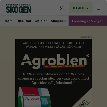
BLI MEDLEM
Hem
Tips/Råd
Opinion
Skogsskötsel
Virkesmarknad
Föreningen Skogen