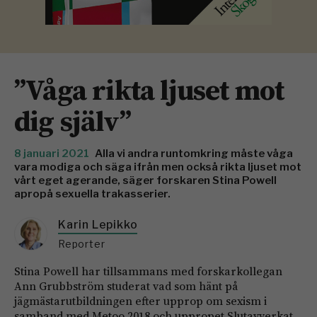
”Våga rikta ljuset mot
dig själv”
8 januari 2021
Alla vi andra runtomkring måste våga
vara modiga och säga ifrån men också rikta ljuset mot
vårt eget agerande, säger forskaren Stina Powell
apropå sexuella trakasserier.
Karin Lepikko
Reporter
Stina Powell har tillsammans med forskarkollegan
Ann Grubbström studerat vad som hänt på
jägmästarutbildningen efter upprop om sexism i
samband med Metoo 2018 och uppropet Slutavverkat.