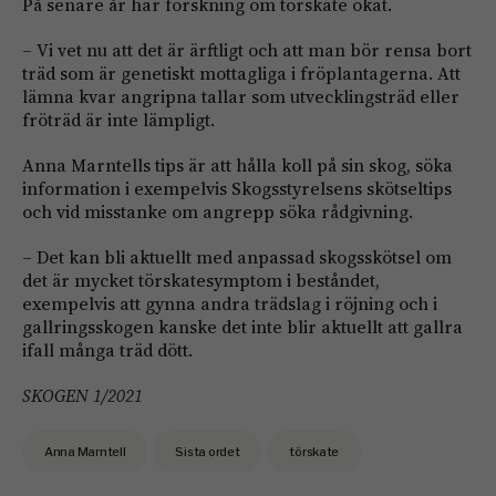
På senare år har forskning om törskate ökat.
– Vi vet nu att det är ärftligt och att man bör rensa bort
träd som är genetiskt mottagliga i fröplantagerna. Att
lämna kvar angripna tallar som utvecklingsträd eller
fröträd är inte lämpligt.
Anna Marntells tips är att hålla koll på sin skog, söka
information i exempelvis Skogsstyrelsens skötseltips
och vid misstanke om angrepp söka rådgivning.
– Det kan bli aktuellt med anpassad skogsskötsel om
det är mycket törskatesymptom i beståndet,
exempelvis att gynna andra trädslag i röjning och i
gallringsskogen kanske det inte blir aktuellt att gallra
ifall många träd dött.
SKOGEN 1/2021
Anna Marntell
Sista ordet
törskate