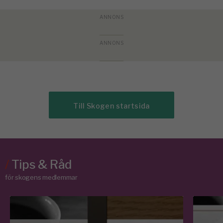
Till Skogen startsida
/
Tips & Råd
för skogens medlemmar