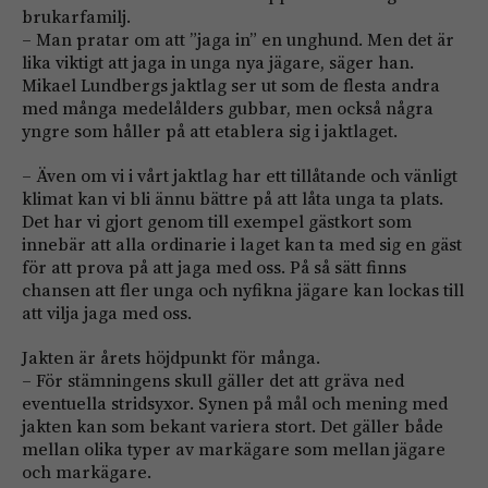
brukarfamilj.
– Man pratar om att ”jaga in” en unghund. Men det är
lika viktigt att jaga in unga nya ­jägare, säger han.
Mikael Lundbergs jaktlag ser ut som de flesta andra
med många medelålders gubbar, men också några
yngre som håller på att etablera sig i jaktlaget.
– Även om vi i vårt jaktlag har ett tillåtande och vänligt
klimat kan vi bli ännu bättre på att låta unga ta plats.
Det har vi gjort genom till exempel gästkort som
innebär att alla ordinarie i laget kan ta med sig en gäst
för att prova på att jaga med oss. På så sätt finns
chansen att fler unga och nyfikna jägare kan lockas till
att vilja jaga med oss.
Jakten är årets höjdpunkt för många.
– För stämningens skull gäller det att gräva ned
eventuella stridsyxor. Synen på mål och mening med
jakten kan som bekant variera stort. Det gäller både
mellan olika typer av mark­ägare som mellan jägare
och markägare.