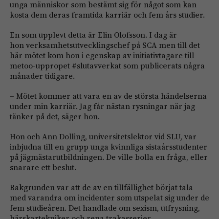
unga människor som bestämt sig för något som kan
kosta dem deras framtida karriär och fem års studier.
En som upplevt detta är Elin Olofsson. I dag är
hon verksamhetsutvecklingschef på SCA men till det
här mötet kom hon i egenskap av initiativtagare till
metoo-uppropet #slutavverkat som publicerats några
månader tidigare.
– Mötet kommer att vara en av de största händelserna
under min karriär. Jag får nästan rysningar när jag
tänker på det, säger hon.
Hon och Ann Dolling, universitetslektor vid SLU, var
inbjudna till en grupp unga kvinnliga sistaårsstudenter
på jägmästarutbildningen. De ville bolla en fråga, eller
snarare ett beslut.
Bakgrunden var att de av en tillfällighet börjat tala
med varandra om incidenter som utspelat sig under de
fem studieåren. Det handlade om sexism, utfrysning,
härskartekniker och rena trakasserier.