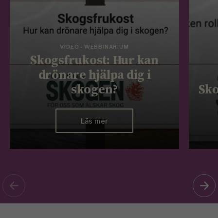
VIDEO - WEBBINARIUM
Skogsfrukost: Hur kan
drönare hjälpa dig i
skogen?
Sko
Läs mer