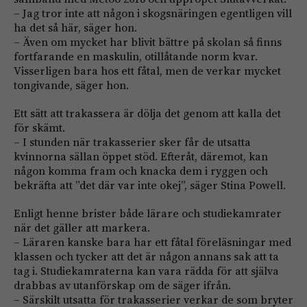
– Jag tror inte att någon i skogsnäringen egentligen vill
ha det så här, säger hon.
– Även om mycket har blivit bättre på skolan så finns
fortfarande en maskulin, otillåtande norm kvar.
Visserligen bara hos ett fåtal, men de verkar mycket
tongivande, säger hon.
Ett sätt att trakassera är dölja det genom att kalla det
för skämt.
– I stunden när trakasserier sker får de ut­satta
kvinnorna sällan öppet stöd. Efteråt, däremot, kan
någon komma fram och knacka dem i ryggen och
bekräfta att ”det där var inte okej”, säger Stina Powell.
Enligt henne brister både lärare och studiekamrater
när det gäller att markera.
– Läraren kanske bara har ett fåtal föreläsningar med
klassen och tycker att det är någon annans sak att ta
tag i. Studiekamraterna kan vara rädda för att själva
drabbas av utanförskap om de säger ifrån.
– Särskilt utsatta för trakasserier verkar de som bryter