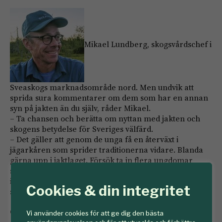
Mikael Lundberg, skogsvårdschef i
Sveaskogs marknadsområde nord. Men undvik att
sprida sura kommentarer om dem som har en annan
syn på jakten än du själv, råder Mikael.
– Ta chansen och berätta om nyttan med ­jakten och
skogens betydelse för Sveriges ­välfärd.
– Det gäller att genom de unga få en återväxt i
jägarkåren som sprider traditionerna vidare. Blanda
gärna upp i jaktlaget. Försök ta in flera ungdomar
samtidigt in i gemenskapen. Det är lättare att komma
in två eller tre i stället för att vara ensam gäst i ett
Cookies & din integritet
sammansvetsat jaktlag.
Och glömt inte att jakten ska vara kul.
Vi använder cookies för att ge dig den bästa