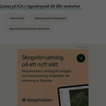
Lyssna på SCA:s ingenjörspodd där Elin medverkar
slutavverkat
internationella kvinnodagen
jägmästarstudenternas öppna brev