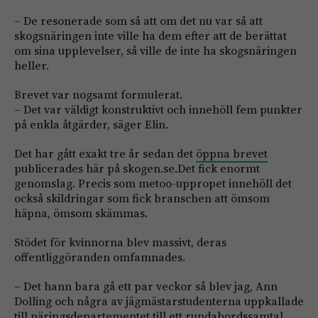
– De resonerade som så att om det nu var så att
skogsnäringen inte ville ha dem efter att de berättat
om sina upplevelser, så ville de inte ha skogsnäringen
heller.
Brevet var nogsamt formulerat.
– Det var väldigt konstruktivt och innehöll fem punkter
på enkla åtgärder, säger Elin.
Det har gått exakt tre år sedan det
öppna brevet
publicerades här på skogen.se.Det fick enormt
genomslag. Precis som metoo-uppropet innehöll det
också skildringar som fick branschen att ömsom
häpna, ömsom skämmas.
Stödet för kvinnorna blev massivt, deras
offentliggöranden omfamnades.
– Det hann bara gå ett par veckor så blev jag, Ann
Dolling och några av jägmästarstudenterna uppkallade
till näringsdepartementet till ett rundabordssamtal.