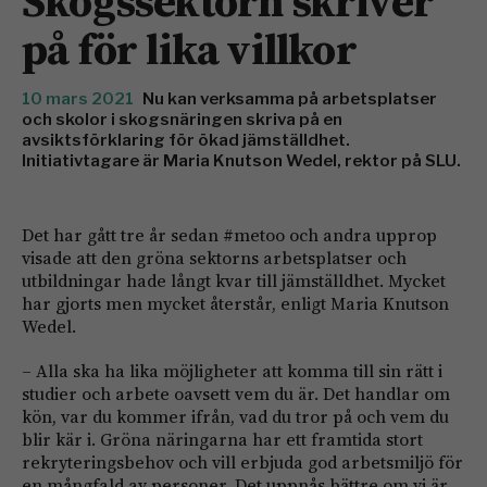
Skogssektorn skriver
på för lika villkor
10 mars 2021
Nu kan verksamma på arbetsplatser
och skolor i skogsnäringen skriva på en
avsiktsförklaring för ökad jämställdhet.
Initiativtagare är Maria Knutson Wedel, rektor på SLU.
Det har gått tre år sedan #metoo och andra upprop
visade att den gröna sektorns arbetsplatser och
utbildningar hade långt kvar till jämställdhet. Mycket
har gjorts men mycket återstår, enligt Maria Knutson
Wedel.
– Alla ska ha lika möjligheter att komma till sin rätt i
studier och arbete oavsett vem du är. Det handlar om
kön, var du kommer ifrån, vad du tror på och vem du
blir kär i. Gröna näringarna har ett framtida stort
rekryteringsbehov och vill erbjuda god arbetsmiljö för
en mångfald av personer. Det uppnås bättre om vi är