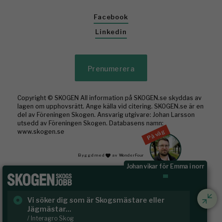
Facebook
Linkedin
Prenumerera
Copyright © SKOGEN All information på SKOGEN.se skyddas av
lagen om upphovsrätt. Ange källa vid citering. SKOGEN.se är en
del av Föreningen Skogen. Ansvarig utgivare: Johan Larsson
utsedd av Föreningen Skogen. Databasens namn:
På väg
www.skogen.se
Byggd med
av WonderFour
Johan vikar för Emma i norr
Rundvirke Skog söker virkesutsynare till
Hälsing...
/ Rundvirke Skog