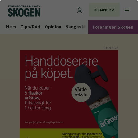
BLI MEDLEM
Hem
Tips/Råd
Opinion
Skogsskötsel
Virkesmarknad
Föreningen Skogen