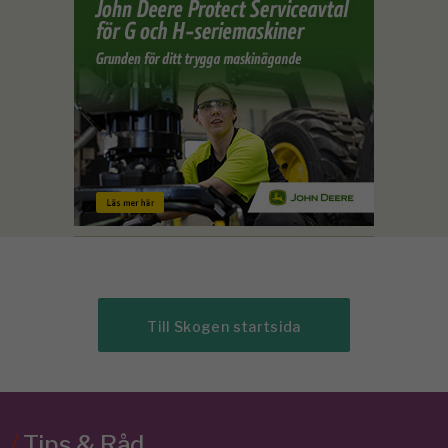
Till Skogen startsida
/
Tips & Råd