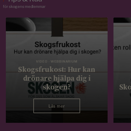
för skogens medlemmar
VIDEO - WEBBINARIUM
Skogsfrukost: Hur kan
drönare hjälpa dig i
skogen?
Sko
Läs mer