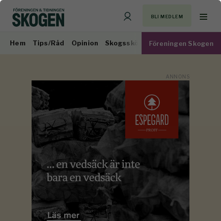
BLI MEDLEM
Hem
Tips/Råd
Opinion
Skogsskötsel
Virkesmarknad
Föreningen Skogen