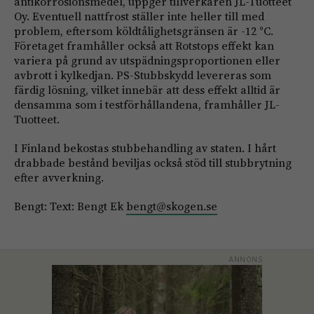
antikorrosionsmedel, uppger tillverkaren JL-Tuotteet
Oy. Eventuell nattfrost ställer inte heller till med
problem, eftersom köldtålighetsgränsen är -12 °C.
Företaget framhåller också att Rotstops effekt kan
variera på grund av utspädningsproportionen eller
avbrott i kylkedjan. PS-Stubbskydd levereras som
färdig lösning, vilket innebär att dess effekt alltid är
densamma som i testförhållandena, framhåller JL-
Tuotteet.
I Finland bekostas stubbehandling av staten. I hårt
drabbade bestånd beviljas också stöd till stubbrytning
efter avverkning.
Bengt: Text: Bengt Ek
bengt@skogen.se