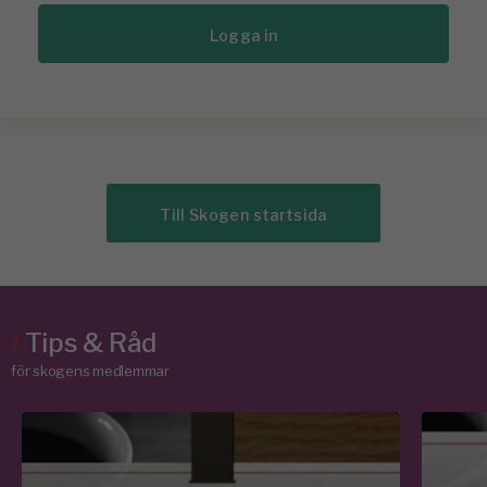
Logga in
Till Skogen startsida
/
Tips & Råd
för skogens medlemmar