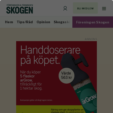
BLI MEDLEM
Hem
Tips/Råd
Opinion
Skogsskötsel
Virkesmarknad
Föreningen Skogen