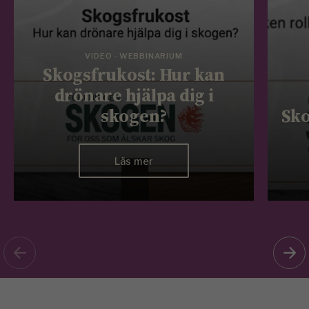
VIDEO - WEBBINARIUM
Skogsfrukost: Hur kan
drönare hjälpa dig i
skogen?
Sko
Läs mer