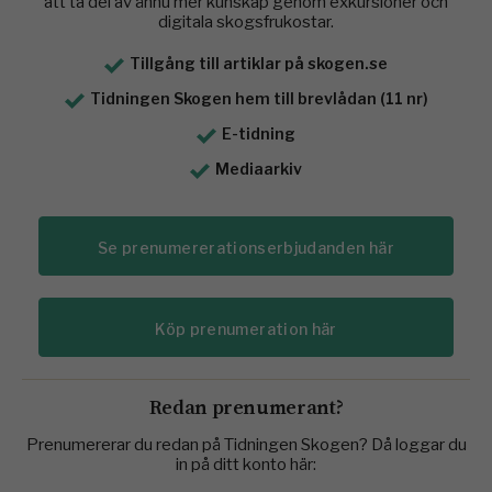
att ta del av ännu mer kunskap genom exkursioner och
digitala skogsfrukostar.
Tillgång till artiklar på skogen.se
Tidningen Skogen hem till brevlådan (11 nr)
E-tidning
Mediaarkiv
Se prenumererationserbjudanden här
Köp prenumeration här
Redan prenumerant?
Prenumererar du redan på Tidningen Skogen? Då loggar du
in på ditt konto här: