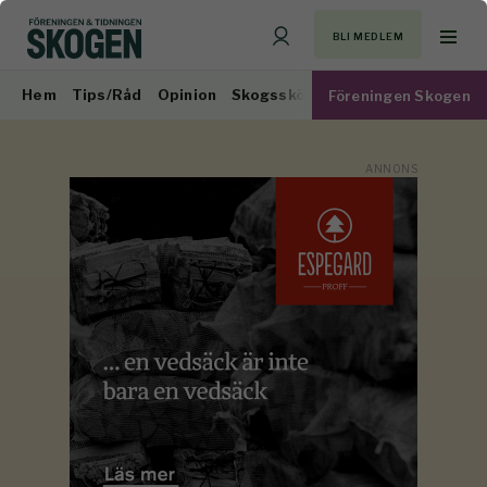
BLI MEDLEM
Hem
Tips/Råd
Opinion
Skogsskötsel
Virkesmarknad
Föreningen Skogen