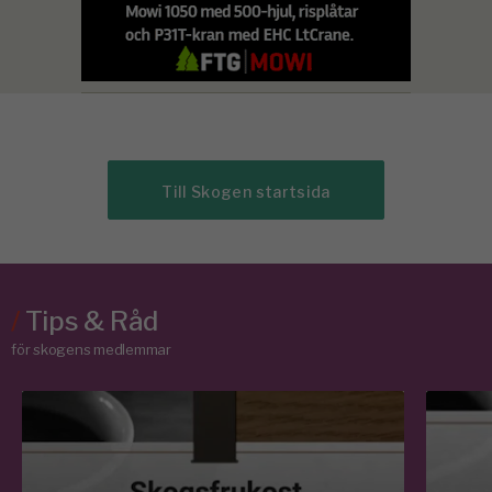
Till Skogen startsida
/
Tips & Råd
för skogens medlemmar