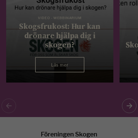
VIDEO - WEBBINARIUM
Skogsfrukost: Hur kan
drönare hjälpa dig i
skogen?
Sko
Läs mer
Föreningen Skogen