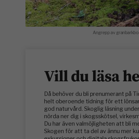
Angrepp av granbarkborre
Vill du läsa h
Då behöver du bli prenumerant på T
helt oberoende tidning för ett löns
god naturvård. Skoglig läsning under
nörda ner dig i skogsskötsel, virkes
Du har även valmöjligheten att bli 
Skogen för att ta del av ännu mer 
exkursioner och digitala skogsfrukos