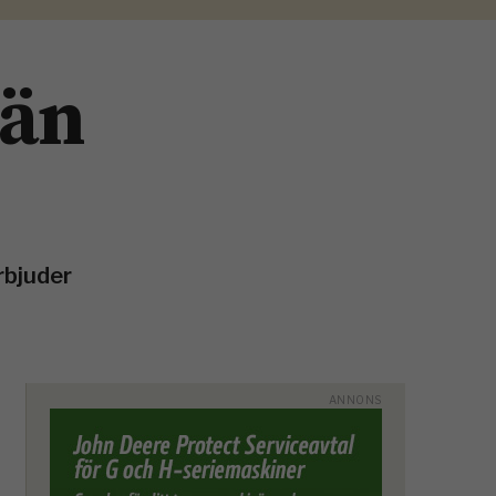
 än
rbjuder