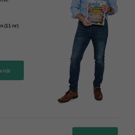
 (11 nr)
n här