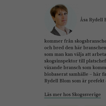
Åsa Rydell 
kommer från skogsbranschen
och bred den här branschen
som man kan välja att arbet
skogsinspektor till platsche
växande bransch som kommer a
biobaserat samhälle – här f
Rydell Blom som är prefekt 
Läs mer hos Skogssverige