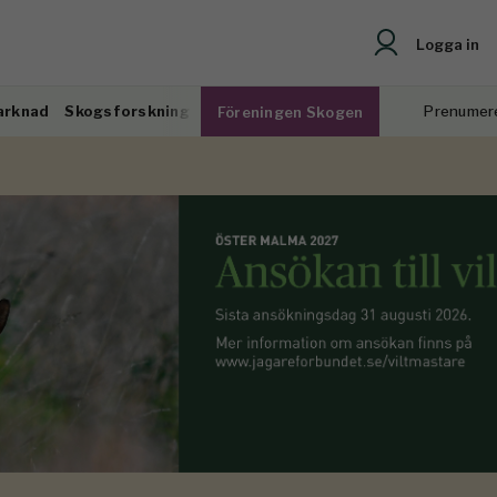
Logga in
arknad
Skogsforskning
Prenumer
Föreningen Skogen