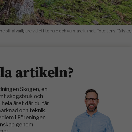
 blir allvarligare vid ett torrare och varmare klimat. Foto: Jens Fältsko
ela artikeln?
idningen Skogen, en
amt skogsbruk och
 hela året där du får
marknad och teknik.
medlem i Föreningen
kunskap genom
tar.