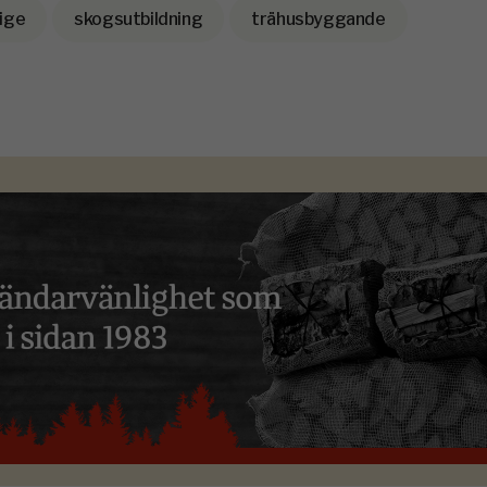
ige
skogsutbildning
trähusbyggande