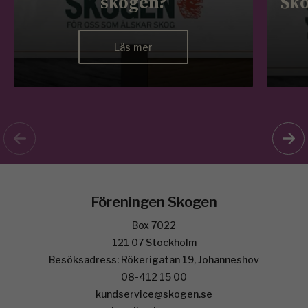
skogen?
Sko
Läs mer
Föreningen Skogen
Box 7022
121 07 Stockholm
Besöksadress: Rökerigatan 19, Johanneshov
08-412 15 00
kundservice@skogen.se