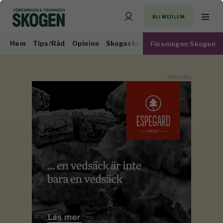
BLI MEDLEM
Hem
Tips/Råd
Opinion
Skogsskötsel
Virkesmarknad
Föreningen Skogen