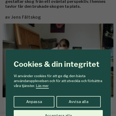
gestaltar skog från ett oväntat perspektiv. I hennes
tavlor får den brukade skogen ta plats.
av
Jens Fältskog
Cookies & din integritet
Vi använder cookies för att ge dig den bästa
användarupplevelsen och för att utveckla och förbättra
våra tjänster.
Läs mer
Anpassa
Avvisa alla
Martha Kristensen blandar gärna olika tekniker och material i sitt
skapande. Foto: Jens Fältskog
Acceptera alla