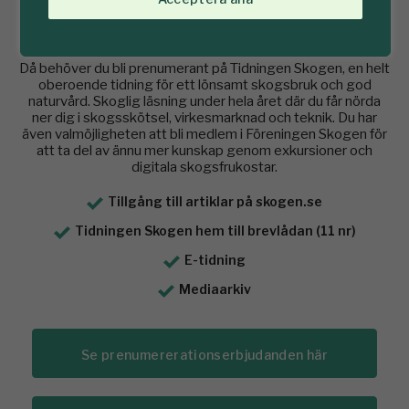
Vill du läsa hela artikeln?
Då behöver du bli prenumerant på Tidningen Skogen, en helt
oberoende tidning för ett lönsamt skogsbruk och god
naturvård. Skoglig läsning under hela året där du får nörda
ner dig i skogsskötsel, virkesmarknad och teknik. Du har
även valmöjligheten att bli medlem i Föreningen Skogen för
att ta del av ännu mer kunskap genom exkursioner och
digitala skogsfrukostar.
Tillgång till artiklar på skogen.se
Tidningen Skogen hem till brevlådan (11 nr)
E-tidning
Mediaarkiv
Se prenumererationserbjudanden här