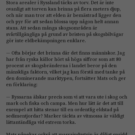
Stora arealer i Ryssland täcks av torv. Det är inte
ovanligt att torven kan brinna på flera meters djup,
och när man tror att elden är bemästrad ligger den
och pyr för att sedan blossa upp någon helt annan
stans. Att sedan många skogsområden är
svårtillgängliga på grund av bristen på skogsbilvägar
gör inte eldbekämpningen enklare.
— Ofta börjar det brinna där det finns människor. Jag
har från ryska källor hört så höga siffror som att 80
procent av skogsbränderna i landet beror på den
mänskliga faktorn, vilket jag kan förstå med tanke på
den dominerande marktypen, fortsätter Mats och ger
en förklaring:
— Ryssarna älskar precis som vi att vara ute i skog och
mark och fiska och campa. Men hur lätt är det att till
exempel att hitta stenar till en ordentlig eldstad på
sedimentjordar? Marker täckta av vitmossa är väldigt
lättantändliga vid extrem torka.
Mats påpekar också att massaindustrin är dåligt spridd