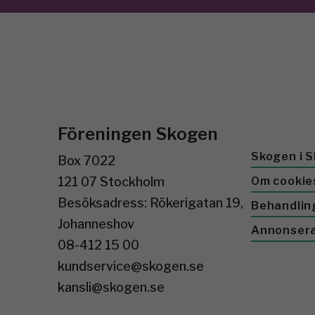
Föreningen Skogen
Skogen i S
Box 7022
121 07 Stockholm
Om cookie
Besöksadress: Rökerigatan 19,
Behandlin
Johanneshov
Annonser
08-412 15 00
kundservice@skogen.se
kansli@skogen.se