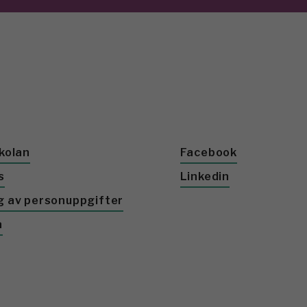
kolan
Facebook
s
Linkedin
g av personuppgifter
a