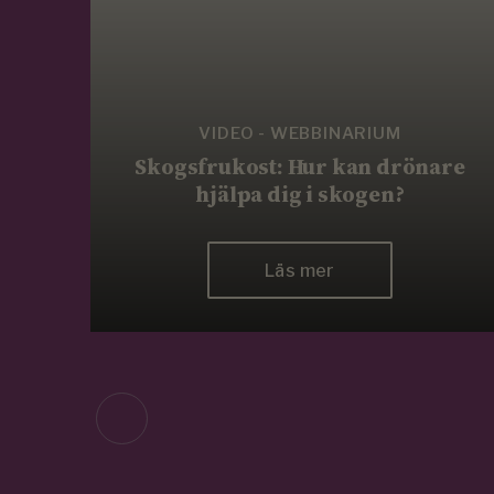
VIDEO - WEBBINARIUM
Skogsfrukost: Hur kan drönare
hjälpa dig i skogen?
Läs mer