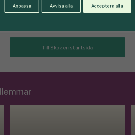
Anpassa
Avvisa alla
Acceptera alla
Till Skogen startsida
edlemmar