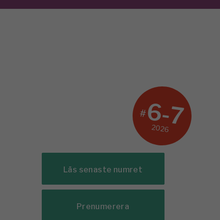
6-7
#
2026
Läs senaste numret
Prenumerera