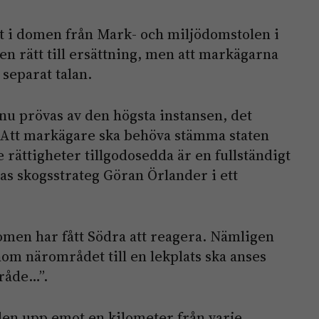
et i domen från Mark- och miljödomstolen i
 en rätt till ersättning, men att markägarna
separat talan.
 nu prövas av den högsta instansen, det
Att markägare ska behöva stämma staten
e rättigheter tillgodosedda är en fullständigt
as skogsstrateg Göran Örlander i ett
domen har fått Södra att reagera. Nämligen
inom närområdet till en lekplats ska anses
råde…”.
den upp emot en kilometer från varje