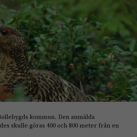
i Bollebygds kommun. Den anmälda
es skulle göras 400 och 800 meter från en