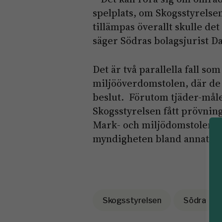
spelplats, om Skogsstyrelse
tillämpas överallt skulle d
säger Södras bolagsjurist D
Det är två parallella fall s
miljööverdomstolen, där de 
beslut. Förutom tjäder-måle
Skogsstyrelsen fått prövning
Mark- och miljödomstolen i 
myndigheten bland annat ans
Skogsstyrelsen
Södra