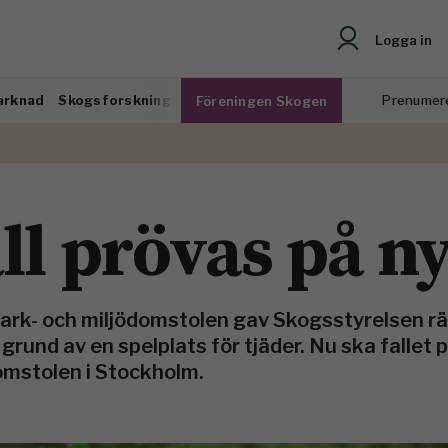
Logga in
arknad
Skogsforskning
Prenumer
Föreningen Skogen
ll prövas på ny
ark- och miljödomstolen gav Skogsstyrelsen rä
rund av en spelplats för tjäder. Nu ska fallet 
domstolen i Stockholm.