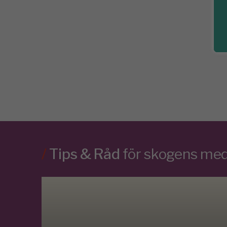
/
Tips & Råd
för skogens m