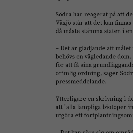
Södra har reagerat på att d
Växjö står att det kan finnas
då måste stämma staten i en 
– Det är glädjande att målet
behövs en vägledande dom. 
för att få sina grundläggand
orimlig ordning, säger Södr
pressmeddelande.
Ytterligare en skrivning i 
att ”alla lämpliga biotoper 
utgöra ett fortplantningsom
– Det kan röra sig om områ