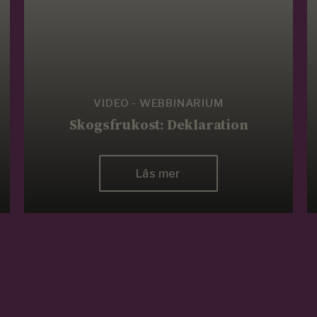
VIDEO - WEBBINARIUM
Skogsfrukost: Deklaration
Läs mer