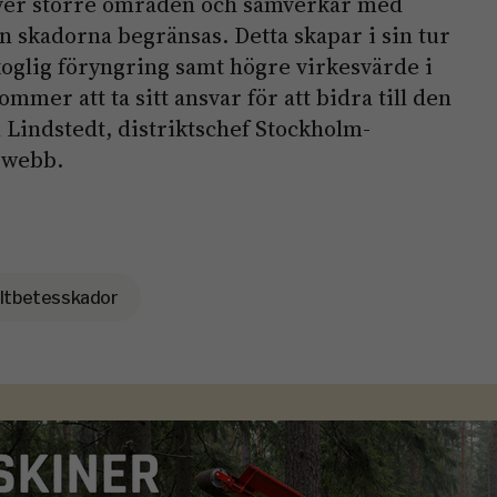
över större områden och samverkar med
n skadorna begränsas. Detta skapar i sin tur
koglig föryngring samt högre virkesvärde i
mmer att ta sitt ansvar för att bidra till den
 Lindstedt, distriktschef Stockholm-
 webb.
iltbetesskador