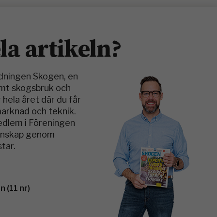
ela artikeln?
idningen Skogen, en
amt skogsbruk och
 hela året där du får
marknad och teknik.
medlem i Föreningen
kunskap genom
tar.
 (11 nr)