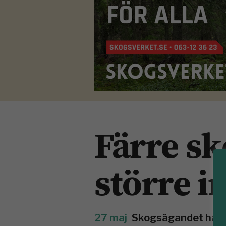
Färre s
större i
27 maj
Skogsägandet har ä