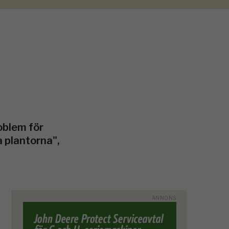
oblem för
 plantorna",