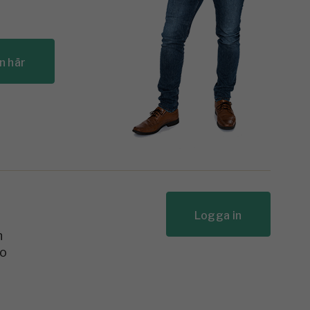
n här
Logga in
n
to