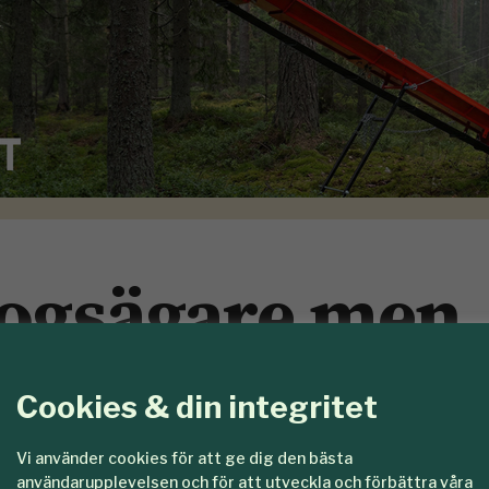
kogsägare men
nnehav
Cookies & din integritet
Vi använder cookies för att ge dig den bästa
ndrat karaktär de senaste 25 åren. Antalet ä
användarupplevelsen och för att utveckla och förbättra våra