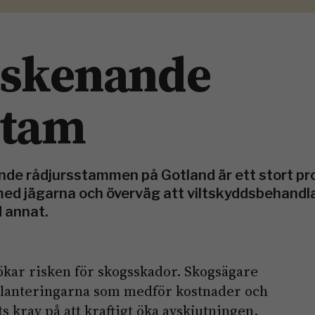
d skenande
stam
de rådjursstammen på Gotland är ett stort pr
ed jägarna och överväg att viltskyddsbehandla
 annat.
kar risken för skogsskador. Skogsägare
 planteringarna som medför kostnader och
 krav på att kraftigt öka avskjutningen.