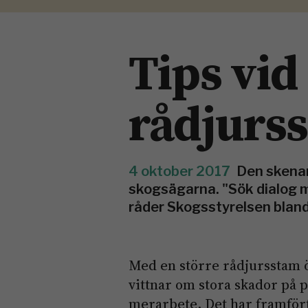
Tips vi
rådjurs
4 oktober 2017
Den skenan
skogsägarna. "Sök dialog m
råder Skogsstyrelsen bland
Med en större rådjursstam ö
vittnar om stora skador på
merarbete. Det har framförts