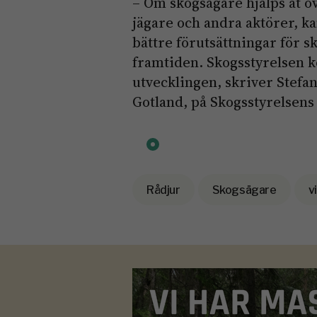
– Om skogsägare hjälps åt 
jägare och andra aktörer, ka
bättre förutsättningar för s
framtiden. Skogsstyrelsen ko
utvecklingen, skriver Stefan
Gotland, på Skogsstyrelsens
Rådjur
Skogsägare
v