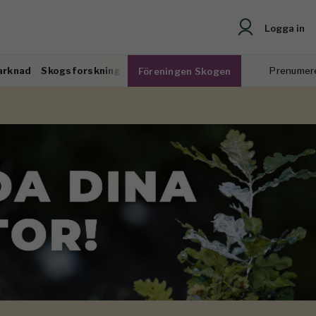
Logga in
arknad
Skogsforskning
Prenumer
Föreningen Skogen