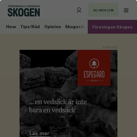
BLI MEDLEM
Hem
Tips/Råd
Opinion
Skogsskötsel
Virkesmarknad
Föreningen Skogen