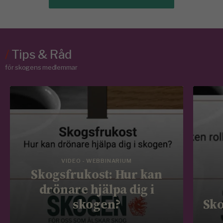
/
Tips & Råd
för skogens medlemmar
VIDEO - WEBBINARIUM
Skogsfrukost: Hur kan
drönare hjälpa dig i
skogen?
Sko