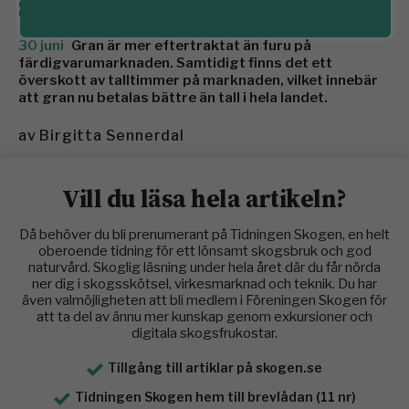
sänker timmerpris
30 juni
Gran är mer eftertraktat än furu på
färdigvarumarknaden. Samtidigt finns det ett
överskott av talltimmer på marknaden, vilket innebär
att gran nu betalas bättre än tall i hela landet.
av
Birgitta Sennerdal
Vill du läsa hela artikeln?
Då behöver du bli prenumerant på Tidningen Skogen, en helt
oberoende tidning för ett lönsamt skogsbruk och god
naturvård. Skoglig läsning under hela året där du får nörda
ner dig i skogsskötsel, virkesmarknad och teknik. Du har
även valmöjligheten att bli medlem i Föreningen Skogen för
att ta del av ännu mer kunskap genom exkursioner och
digitala skogsfrukostar.
Tillgång till artiklar på skogen.se
Tidningen Skogen hem till brevlådan (11 nr)