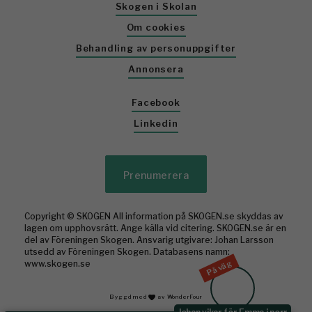
Skogen i Skolan
Om cookies
Behandling av personuppgifter
Annonsera
Facebook
Linkedin
Prenumerera
Copyright © SKOGEN All information på SKOGEN.se skyddas av
lagen om upphovsrätt. Ange källa vid citering. SKOGEN.se är en
del av Föreningen Skogen. Ansvarig utgivare: Johan Larsson
utsedd av Föreningen Skogen. Databasens namn:
På väg
www.skogen.se
Byggd med
av WonderFour