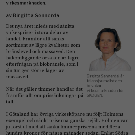
virkesmarknaden.
av
Birgitta Sennerdal
Det nya året inleds med sänkta
virkespriser i stora delar av
landet. Framför allt sänks
sortiment av lägre kvaliteter som
bränsleved och massaved. Den
bakomliggande orsaken är lägre
efterfrågan på biobränsle, som i
sin tur ger större lager av
massaved.
Birgitta Sennerdal är
frilansjournalist och
bevakar
När det gäller timmer handlar det
virkesmarknaden för
framför allt om prissänkningar på
SKOGEN.
tall.
I Götaland har övriga virkesköpare nu följt Holmens
exempel och sänkt priserna ganska rejält. Holmen var
ju först ut med att sänka timmerpriserna med flera
hundra kronor för några månader sedan. Enligt Södra