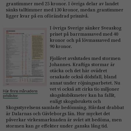
grantimmer med 25 kronor. I övriga delar av landet
sänks talltimmer med 130 kronor, medan grantimmer
ligger kvar på en oförändrad prisnivå.
I övriga Sverige sänker Sveaskog
priset på barrmassaved med 40
kronor och på lövmassaved med
90 kronor.
Fjolåret avslutades med stormen
Johannes. Kraftiga stormar är
otäcka och det här ovädret
orsakade också dödsfall, bland
annat under röjningsarbetet. Nu
vet vi också att cirka tio miljoner
Här finns månadens
skogskubikmeter kan ha fallit,
prislistor.
enligt skogsbrukets och
Skogsstyrelsens samlade bedömning. Hårdast drabbat
är Dalarnas och Gävleborgs län. Hur mycket det
påverkar virkesmarknaden är svårt att bedöma, men
stormen kan ge effekter under ganska lång tid.