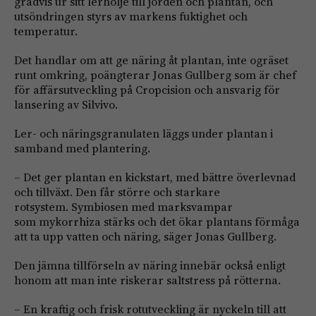
gradvis ur sitt lerhölje till jorden och plantan, och
utsöndringen styrs av markens fuktighet och
temperatur.
Det handlar om att ge näring åt plantan, inte ogräset
runt omkring, poängterar Jonas Gullberg som är chef
för affärsutveckling på Cropcision och ansvarig för
lansering av Silvivo.
Ler- och näringsgranulaten läggs under plantan i
samband med plantering.
– Det ger plantan en kickstart, med bättre överlevnad
och tillväxt. Den får större och starkare
rotsystem. Symbiosen med marksvampar
som mykorrhiza stärks och det ökar plantans förmåga
att ta upp vatten och näring, säger Jonas Gullberg.
Den jämna tillförseln av näring innebär också enligt
honom att man inte riskerar saltstress på rötterna.
– En kraftig och frisk rotutveckling är nyckeln till att