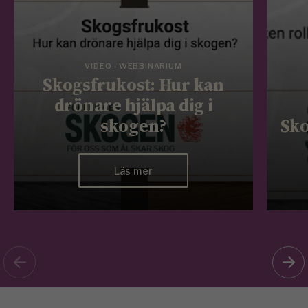
VIDEO - WEBBINARIUM
Skogsfrukost: Hur kan
drönare hjälpa dig i
skogen?
Sko
Läs mer