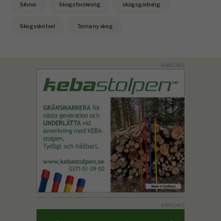
Silvivo
Skogsforskning
skogsgödning
Skogsskötsel
Tema ny skog