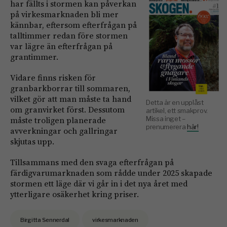
har fällts i stormen kan påverkan
på virkesmarknaden bli mer
kännbar, eftersom efterfrågan på
talltimmer redan före stormen
var lägre än efterfrågan på
grantimmer.
Vidare finns risken för
granbarkborrar till sommaren,
vilket gör att man måste ta hand
Detta är en upplåst
om granvirket först. Dessutom
artikel, ett smakprov.
Missa inget –
måste troligen planerade
prenumerera
här!
avverkningar och gallringar
skjutas upp.
Tillsammans med den svaga efterfrågan på
färdigvarumarknaden som rådde under 2025 skapade
stormen ett läge där vi går in i det nya året med
ytterligare osäkerhet kring priser.
Birgitta Sennerdal
virkesmarknaden