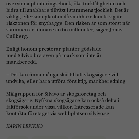
övervinna planteringschock, öka torktåligheten och
bidra till snabbare tillväxt i stammens tjocklek. Det är
viktigt, eftersom plantan då snabbare kan ta sig ur
riskzonen för snytbagge. Den risken är som störst när
stammen är tunnare än tio millimeter, säger Jonas
Gullberg.
Enligt honom presterar plantor gödslade
med Silvivo bra även på mark som inte är
markberedd.
– Det kan finna många skäl till att skogsägare vill
undvika, eller bara utföra försiktig, markberedning.
Målgruppen för Silvivo är skogsföretag och
skogsägare. Nyfikna skogsägare kan också delta i
fältförsök under vissa villkor. Intresserade kan
kontakta företaget via webbplatsen
silvivo.se
KARIN LEPIKKO