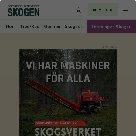
BLI MEDLEM
Hem
Tips/Råd
Opinion
Skogsskötsel
Virkesmarknad
Föreningen Skogen