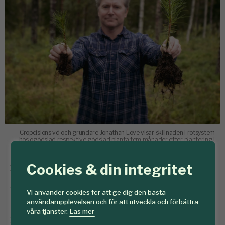
Cropcisions vd och grundare Jonathan Love visar skillnaden i rotsystem
hos ogödslad respektive gödslad planta fem månader efter plantering i
Västerbotten. Foto: Underboda
Cookies & din integritet
Bakom den nya metoden står Cropcision, ett företag
som grundades 2022 med rötter i forskning vid Umeå
universitet och SLU.
Vi använder cookies för att ge dig den bästa
användarupplevelsen och för att utveckla och förbättra
Men det började med att Jonathan Love tog en
våra tjänster.
Läs mer
löprunda i byn Bjännsjö utanför Umeå och såg en