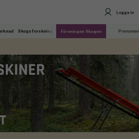
Logga in
arknad
Skogsforskning
Prenumer
Föreningen Skogen