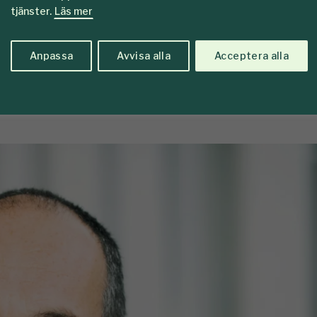
ustrin”
tjänster.
Läs mer
r när det gäller högförädlade byggkomponenter,
Anpassa
Avvisa alla
Acceptera alla
 tror på mer specialisering och även fler träds