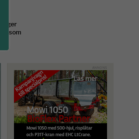
 säger
lag, som