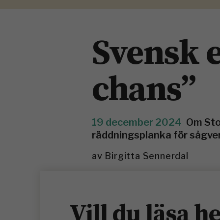
Svensk e
chans”
19 december 2024
Om Sto
räddningsplanka för sågver
av
Birgitta Sennerdal
Vill du läsa h