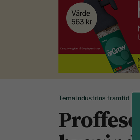
Tema industrins framtid
Proffeso