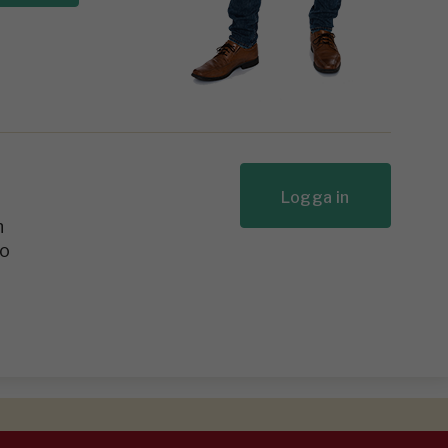
Logga in
n
to