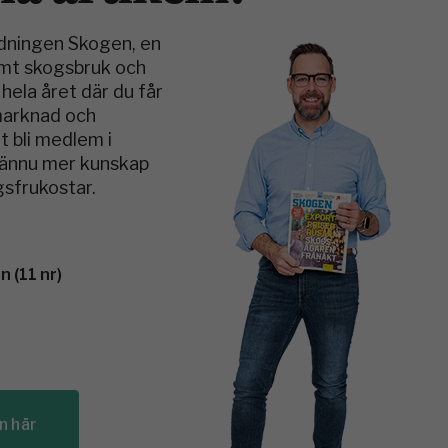
idningen Skogen, en
amt skogsbruk och
hela året där du får
smarknad och
t bli medlem i
v ännu mer kunskap
sfrukostar.
 (11 nr)
n här