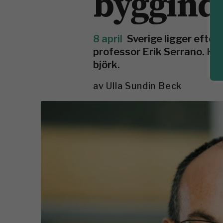
byggind
8 april
Sverige ligger efte
professor Erik Serrano. Han
björk.
av
Ulla Sundin Beck