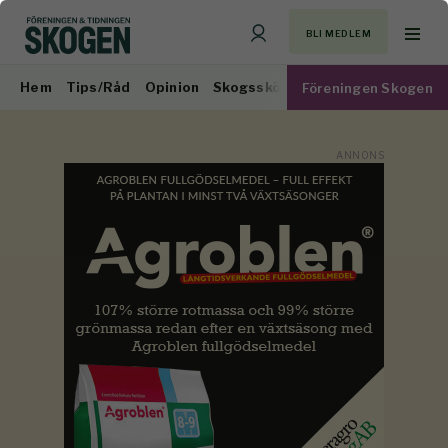
BLI MEDLEM
Hem
Tips/Råd
Opinion
Skogsskötsel
Virkesmarknad
Föreningen Skogen