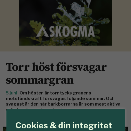
Torr höst försvagar
sommargran
5 juni
Om hösten är torr tycks granens
motståndskraft försvagas följande sommar. Och
svagast är den när barkborrarna är som mest aktiva,
enligt en forskningsstudie.
Cookies & din integritet