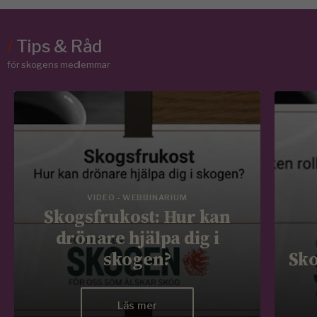
/
Tips & Råd
för skogens medlemmar
VIDEO - WEBBINARIUM
Skogsfrukost: Hur kan
drönare hjälpa dig i
skogen?
Sko
Läs mer