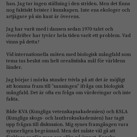
han. Jag tar ingen ställning i den striden. Men det finns
nog faktiskt brister i kunskapen. Inte ens ekologer och
artjägare på sin kant är överens.
Jag har varit med i dansen sedan 1970-talet och
överdrifter har tyvärr hela tiden varit ett problem. Vad
vinns på detta?
Vid internationella möten med biologisk mångfald som
tema tas beslut om helt orealistiska mål för världens
länder.
Jag börjar i mörka stunder tvivla på att det är möjligt
att komma fram till ”sanningen” ifråga om biologisk
mångfald. Det är ofta en fråga om värderingar och inte
fakta.
Både KVA (Kungliga vetenskapsakademien) och KSLA
(Kungliga skogs- och lantbruksakademien) har tagit
upp frågan till diskussion. Mig synes framgången vara
synnerligen begränsad. Men det måste väl gå att