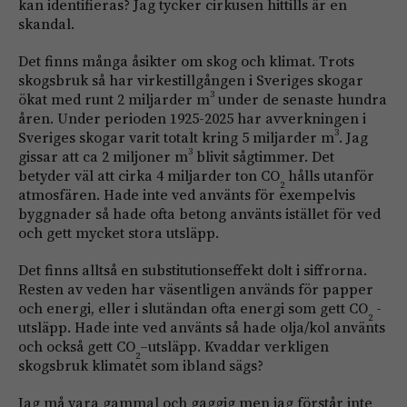
kan identifieras? Jag tycker cirkusen hittills är en
skandal.
Det finns många åsikter om skog och klimat. Trots
skogsbruk så har virkestillgången i Sveriges skogar
3
ökat med runt 2 miljarder m
under de senaste hundra
åren. Under perioden 1925-2025 har avverkningen i
3
Sveriges skogar varit totalt kring 5 miljarder m
. Jag
3
gissar att ca 2 miljoner m
blivit sågtimmer. Det
betyder väl att cirka 4 miljarder ton CO
hålls utanför
2
atmosfären. Hade inte ved använts för exempelvis
byggnader så hade ofta betong använts istället för ved
och gett mycket stora utsläpp.
Det finns alltså en substitutionseffekt dolt i siffrorna.
Resten av veden har väsentligen används för papper
och energi, eller i slutändan ofta energi som gett CO
-
2
utsläpp. Hade inte ved använts så hade olja/kol använts
och också gett CO
–utsläpp. Kvaddar verkligen
2
skogsbruk klimatet som ibland sägs?
Jag må vara gammal och gaggig men jag förstår inte