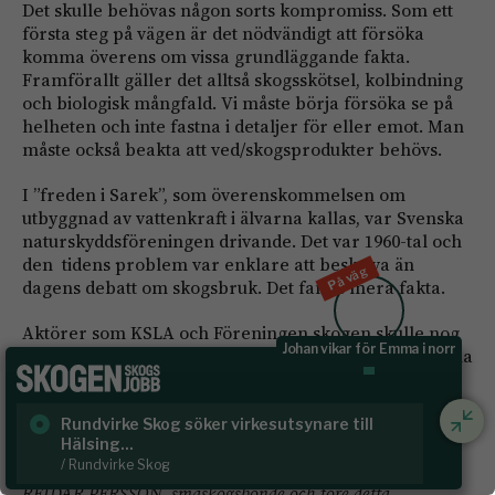
Det skulle behövas någon sorts kompromiss. Som ett
första steg på vägen är det nödvändigt att försöka
komma överens om vissa grundläggande fakta.
Framförallt gäller det alltså skogsskötsel, kolbindning
och biologisk mångfald. Vi måste börja försöka se på
helheten och inte fastna i detaljer för eller emot. Man
måste också beakta att ved/skogsprodukter behövs.
I ”freden i Sarek”, som överenskommelsen om
utbyggnad av vattenkraft i älvarna kallas, var Svenska
naturskyddsföreningen drivande. Det var 1960-tal och
den tidens problem var enklare att beskriva än
På väg
dagens debatt om skogsbruk. Det fanns mera fakta.
Aktörer som KSLA och Föreningen skogen skulle nog
Arkitekter får Träflugan
också kunna spela en roll för att få i gång meningsfulla
diskussioner.
Någon måste ta initiativet till att komma ur dagens
Skoglig naturvårdsspecialist
Sk
låsningar. Regeringen lär inte göra det.
/ Svenska kraftnät
/ B
REIDAR PERSSON, småskogsbonde och före detta