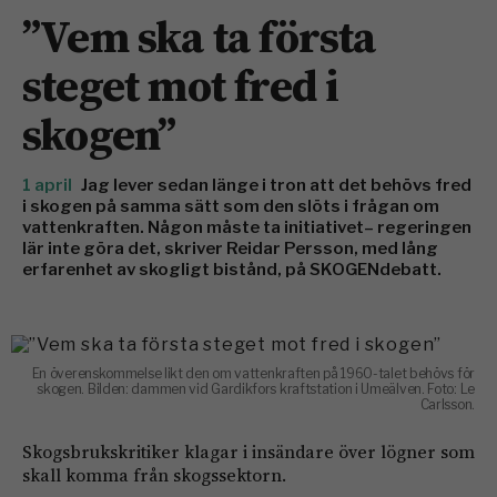
”Vem ska ta första
steget mot fred i
skogen”
1 april
Jag lever sedan länge i tron att det behövs fred
i skogen på samma sätt som den slöts i frågan om
vattenkraften. Någon måste ta initiativet– regeringen
lär inte göra det, skriver Reidar Persson, med lång
erfarenhet av skogligt bistånd, på SKOGENdebatt.
En överenskommelse likt den om vattenkraften på 1960-talet behövs för
skogen. Bilden: dammen vid Gardikfors kraftstation i Umeälven. Foto: Le
Carlsson.
Skogsbrukskritiker klagar i insändare över lögner som
skall komma från skogssektorn.