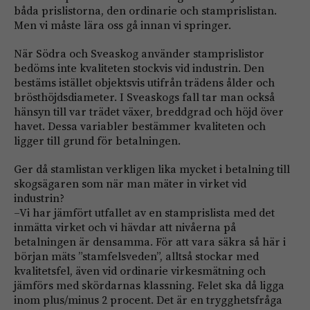
båda prislistorna, den ordinarie och stamprislistan.
Men vi måste lära oss gå innan vi springer.
När Södra och Sveaskog använder stamprislistor
bedöms inte kvaliteten stockvis vid industrin. Den
bestäms istället objektsvis utifrån trädens ålder och
brösthöjdsdiameter. I Sveaskogs fall tar man också
hänsyn till var trädet växer, breddgrad och höjd över
havet. Dessa variabler bestämmer kvaliteten och
ligger till grund för betalningen.
Ger då stamlistan verkligen lika mycket i betalning till
skogsägaren som när man mäter in virket vid
industrin?
–Vi har jämfört utfallet av en stamprislista med det
inmätta virket och vi hävdar att nivåerna på
betalningen är densamma. För att vara säkra så här i
början mäts ”stamfelsveden”, alltså stockar med
kvalitetsfel, även vid ordinarie virkesmätning och
jämförs med skördarnas klassning. Felet ska då ligga
inom plus/minus 2 procent. Det är en trygghetsfråga