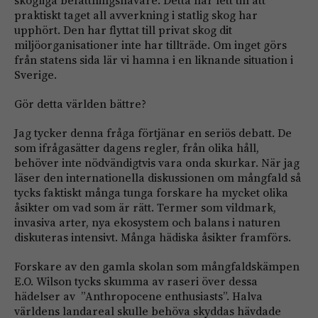
skogliga befattningshavare. Detta har lett till att
praktiskt taget all avverkning i statlig skog har
upphört. Den har flyttat till privat skog dit
miljöorganisationer inte har tillträde. Om inget görs
från statens sida lär vi hamna i en liknande situation i
Sverige.
Gör detta världen bättre?
Jag tycker denna fråga förtjänar en seriös debatt. De
som ifrågasätter dagens regler, från olika håll,
behöver inte nödvändigtvis vara onda skurkar. När jag
läser den internationella diskussionen om mångfald så
tycks faktiskt många tunga forskare ha mycket olika
åsikter om vad som är rätt. Termer som vildmark,
invasiva arter, nya ekosystem och balans i naturen
diskuteras intensivt. Många hädiska åsikter framförs.
Forskare av den gamla skolan som mångfaldskämpen
E.O. Wilson tycks skumma av raseri över dessa
hädelser av ”Anthropocene enthusiasts”. Halva
världens landareal skulle behöva skyddas hävdade