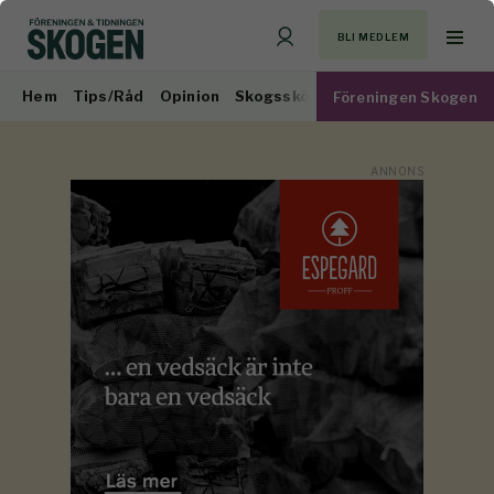
BLI MEDLEM
Hem
Tips/Råd
Opinion
Skogsskötsel
Virkesmarknad
Föreningen Skogen