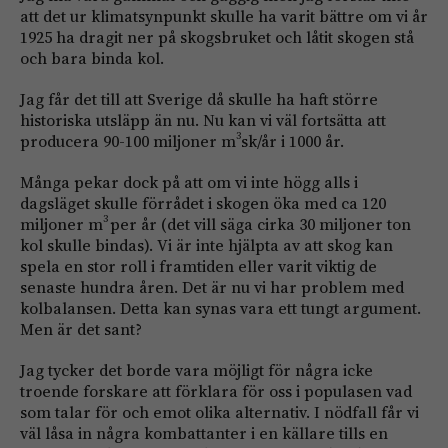
att det ur klimatsynpunkt skulle ha varit bättre om vi år
1925 ha dragit ner på skogsbruket och låtit skogen stå
och bara binda kol.
Jag får det till att Sverige då skulle ha haft större
historiska utsläpp än nu. Nu kan vi väl fortsätta att
3
producera 90-100 miljoner m
sk/år i 1000 år.
Många pekar dock på att om vi inte högg alls i
dagsläget skulle förrådet i skogen öka med ca 120
3
miljoner m
per år (det vill säga cirka 30 miljoner ton
kol skulle bindas). Vi är inte hjälpta av att skog kan
spela en stor roll i framtiden eller varit viktig de
senaste hundra åren. Det är nu vi har problem med
kolbalansen. Detta kan synas vara ett tungt argument.
Men är det sant?
Jag tycker det borde vara möjligt för några icke
troende forskare att förklara för oss i populasen vad
som talar för och emot olika alternativ. I nödfall får vi
väl låsa in några kombattanter i en källare tills en