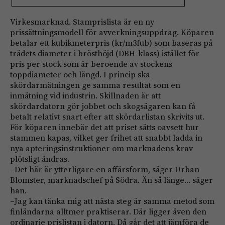
Virkesmarknad. Stamprislista är en ny
prissättningsmodell för avverkningsuppdrag. Köparen
betalar ett kubikmeterpris (kr/m3fub) som baseras på
trädets diameter i brösthöjd (DBH-klass) istället för
pris per stock som är beroende av stockens
toppdiameter och längd. I princip ska
skördarmätningen ge samma resultat som en
inmätning vid industrin. Skillnaden är att
skördardatorn gör jobbet och skogsägaren kan få
betalt relativt snart efter att skördarlistan skrivits ut.
För köparen innebär det att priset sätts oavsett hur
stammen kapas, vilket ger frihet att snabbt ladda in
nya apteringsinstruktioner om marknadens krav
plötsligt ändras.
–Det här är ytterligare en affärsform, säger Urban
Blomster, marknadschef på Södra. Än så länge… säger
han.
–Jag kan tänka mig att nästa steg är samma metod som
finländarna alltmer praktiserar. Där ligger även den
ordinarie prislistan i datorn. Då går det att jämföra de