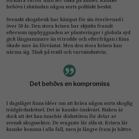
förklara varför man ser olika på ämnet. Kanske
behövs i slutändan någon sorts politiskt beslut.
Svenskt skogsbruk har kämpat för sin överlevnad i
över 50 år. Den stora krisen har skjutits framåt
eftersom uppbyggnaden av planteringar i globala syd
gick långsammare än vi trodde och efterfrågan i Kina
ökade mer än förväntat. Men den stora krisen kan
närma sig. Tänk på textil och varvsindustrin.
Det behövs en kompromiss
I dagsläget finns idéer om att kräva någon sorts skoglig
trädgårdsskötsel. Det är kanske önskvärt. Risken är
dock att det kan innebär dödsstöten för delar av
svensk skogssektor. De svagaste lär slås ut. Krisen lär
kanske komma i alla fall, men ju längre fram ju bättre.