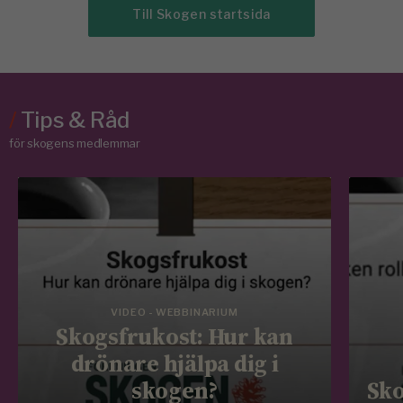
Till Skogen startsida
/
Tips & Råd
för skogens medlemmar
VIDEO - WEBBINARIUM
Skogsfrukost: Hur kan
drönare hjälpa dig i
skogen?
Sko