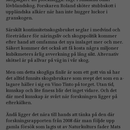
lövblandskog. Forskaren Roland sköter stubbskott i
uppländska alkärr när han inte hugger luckor i
granskogen.
Särskilt kontinuitetsskogsbruket seglar i medvind och
företrädare för näringsliv och skogspolitik kommer
efter hand att omfamna det nya inslaget mer och mer.
Säkert kommer det också att få kosta några miljoner
kubikmeters årlig avverkning på lång sikt. Alternativ
skötsel är på allvar på väg in i vår skog.
Men om detta skogliga finlir är som ett gott vin så har
det alltid funnits skogsbrukare som svept det som en a-
lagare häller i sig en Vino Tinto på torget. Utan tid,
kunskap och lite finess blir det inget vidare. Och det
där med kunskap är svårt när forskningen ligger på
efterkälken.
Ändå ligger det nära till hands att tänka på den där
forskningsrapporten från 2008 där man följde upp
gamla försök som lagts ut av Naturkulturs fader Mats