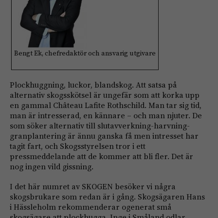
Bengt Ek, chefredaktör och ansvarig utgivare
Plockhuggning, luckor, blandskog. Att satsa på
alternativ skogsskötsel är ungefär som att korka upp
en gammal Château Lafite Rothschild. Man tar sig tid,
man är intresserad, en kännare – och man njuter. De
som söker alternativ till slutavverkning-harvning-
granplantering är ännu ganska få men intresset har
tagit fart, och Skogsstyrelsen tror i ett
pressmeddelande att de kommer att bli fler. Det är
nog ingen vild gissning.
I det här numret av SKOGEN besöker vi några
skogsbrukare som redan är i gång. Skogsägaren Hans
i Hässleholm rekommenderar ogenerat små
skogsägare att plockhugga. Inge i Småland odlar