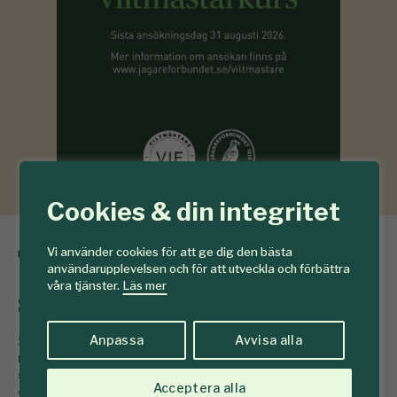
Cookies & din integritet
Torr höst försvagar
Vi använder cookies för att ge dig den bästa
användarupplevelsen och för att utveckla och förbättra
sommargran
våra tjänster.
Läs mer
Anpassa
Avvisa alla
5 juni
Om hösten är torr tycks granens
motståndskraft försvagas följande sommar. Och
svagast är den när barkborrarna är som mest aktiva,
Acceptera alla
enligt en forskningsstudie.