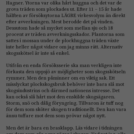
Hagner. Ytorna var olika hårt huggna och det var de
grova träden som plockades ut. Efter 11 – 15 år hade
hälften av försöksytorna LÄGRE virkesvolym än direkt
efter avverkningen. Mest berodde det på vinden.
Dessutom hade så mycket som mellan sju och 18
procent av träden avverkningsskador. Plantorna som
sattes i mossan under de plockhuggna träden växte
inte heller något vidare om jag minns rätt. Alternativ
skogsskötsel är inte så enkel.
Utifrån en enda försöksserie ska man verkligen inte
förkasta den uppsjö av möjligheter som skogsskötseln
rymmer. Men den påminner om en viktig sak. Ett
misslyckat plockskogsbruk behöver inte bara slå mot
skogsindustrins och därmed nationens intresse. Det
kan också slå hårt mot den enskilde skogsägaren.
Storm, snö och dålig föryngring. Tillvaron är tuff nog
för dem som sköter skogen traditionellt. Den kan vara
ännu tuffare mot dem som prövar något nytt.
Men det är bara en brasklapp. Läs vidare i tidningen