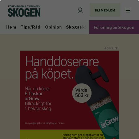
BLI MEDLEM
Hem
Tips/Råd
Opinion
Skogsskötsel
Virkesmarknad
Föreningen Skogen