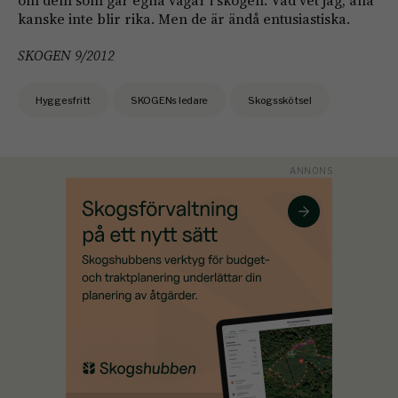
om dem som går egna vägar i skogen. Vad vet jag, alla
kanske inte blir rika. Men de är ändå entusiastiska.
SKOGEN 9/2012
Hyggesfritt
SKOGENs ledare
Skogsskötsel