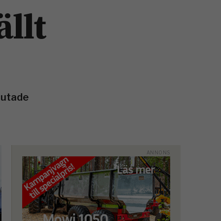
ällt
lutade