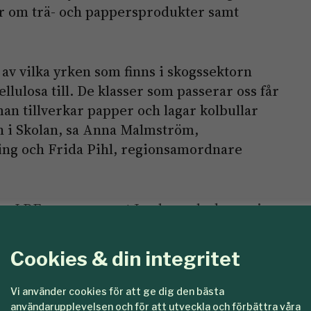
er om trä- och pappersprodukter samt
d av vilka yrken som finns i skogssektorn
lulosa till. De klasser som passerar oss får
an tillverkar papper och lagar kolbullar
 i Skolan, sa Anna Malmström,
ning och Frida Pihl, regionsamordnare
nar LRF evenemanget Jorden och skogen i
 där tusentals elever från årskurs 4-6 får
bruk.
Cookies & din integritet
Vi använder cookies för att ge dig den bästa
användarupplevelsen och för att utveckla och förbättra våra