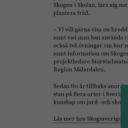
Skogen i Skolan, lära sig m
plantera träd.
– Vi vill gärna visa en bred
samt vad man kan använda cel
också två övningar om hur m
samt information om Skogen
projektledare Storstadssat
Region Mälardalen.
Sedan tio år tillbaka anord
stan på flera orter i Sverige
kunskap om jord- och skogs
Läs mer hos Skogssverige