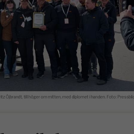
tz Öjbrandt, till höger om mitten, med diplomet i handen. Foto: Pressbil