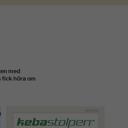
igen med
fick höra om