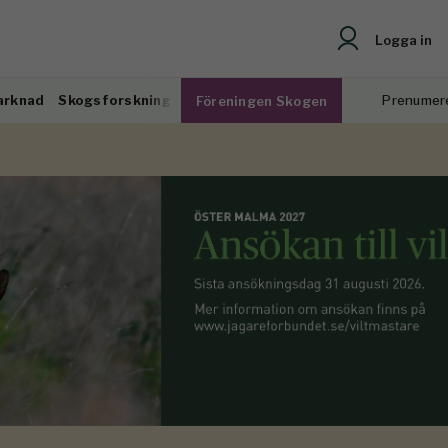
Logga in
arknad
Skogsforskning
Prenumer
Föreningen Skogen