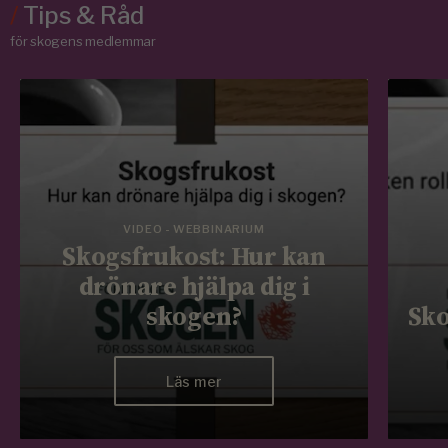
/
Tips & Råd
för skogens medlemmar
VIDEO - WEBBINARIUM
Skogsfrukost: Hur kan
drönare hjälpa dig i
skogen?
Sko
Läs mer