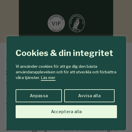
Cookies & din integritet
Stor investering i
skogsbaserad
Vi använder cookies för att ge dig den bästa
användarupplevelsen och för att utveckla och förbättra
våra tjänster.
Läs mer
textilfiber
Anpassa
Avvisa alla
23 februari 2021
352 miljoner kronor investeras i en
demonstrationsanläggning för cellulosabaserad
textilfiber vid Stora Ensos pappersbruk i Bromölla.
Acceptera alla
Bakom anläggningen står Tree to textile som ägs av