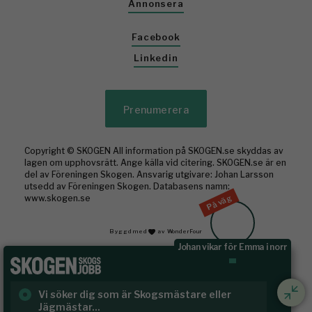
Annonsera
Facebook
Linkedin
Prenumerera
Copyright © SKOGEN All information på SKOGEN.se skyddas av
lagen om upphovsrätt. Ange källa vid citering. SKOGEN.se är en
del av Föreningen Skogen. Ansvarig utgivare: Johan Larsson
utsedd av Föreningen Skogen. Databasens namn:
På väg
www.skogen.se
Byggd med
av WonderFour
Johan vikar för Emma i norr
Vi söker dig som är Skogsmästare eller
Ru
Jägmästar...
Häl