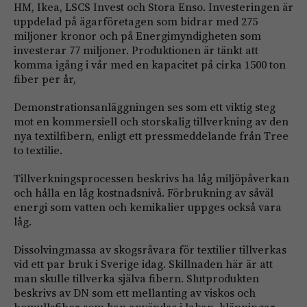
HM, Ikea, LSCS Invest och Stora Enso. Investeringen är
uppdelad på ägarföretagen som bidrar med 275
miljoner kronor och på Energimyndigheten som
investerar 77 miljoner. Produktionen är tänkt att
komma igång i vår med en kapacitet på cirka 1500 ton
fiber per år,
Demonstrationsanläggningen ses som ett viktig steg
mot en kommersiell och storskalig tillverkning av den
nya textilfibern, enligt ett pressmeddelande från Tree
to textilie.
Tillverkningsprocessen beskrivs ha låg miljöpåverkan
och hålla en låg kostnadsnivå. Förbrukning av såväl
energi som vatten och kemikalier uppges också vara
låg.
Dissolvingmassa av skogsråvara för textilier tillverkas
vid ett par bruk i Sverige idag. Skillnaden här är att
man skulle tillverka själva fibern. Slutprodukten
beskrivs av DN som ett mellanting av viskos och