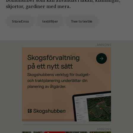
bomullsfiber som kan användas i lakan, klänningar,
skjortor, gardiner med mera.
Stora Enso
textilfiber
Tree to textile