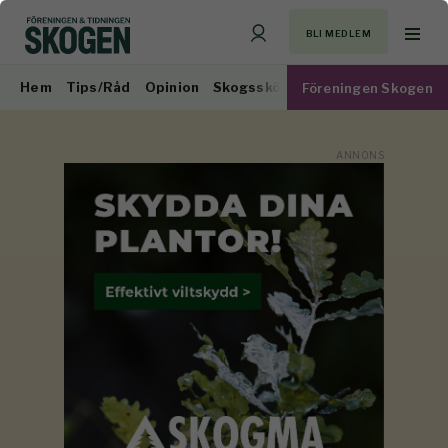
BLI MEDLEM
Hem
Tips/Råd
Opinion
Skogsskötsel
Virkesmarknad
Föreningen Skogen