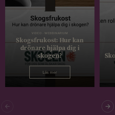
VIDEO - WEBBINARIUM
Skogsfrukost: Hur kan
drönare hjälpa dig i
skogen?
Sko
Läs mer