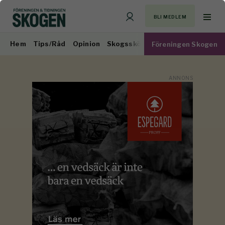
BLI MEDLEM
Hem
Tips/Råd
Opinion
Skogsskötsel
Virkesmarknad
Föreningen Skogen