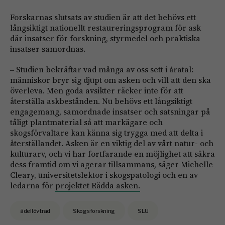
Forskarnas slutsats av studien är att det behövs ett
långsiktigt nationellt restaureringsprogram för ask
där insatser för forskning, styrmedel och praktiska
insatser samordnas.
‒ Studien bekräftar vad många av oss sett i åratal:
människor bryr sig djupt om asken och vill att den ska
överleva. Men goda avsikter räcker inte för att
återställa askbestånden. Nu behövs ett långsiktigt
engagemang, samordnade insatser och satsningar på
tåligt plantmaterial så att markägare och
skogsförvaltare kan känna sig trygga med att delta i
återställandet. Asken är en viktig del av vårt natur- och
kulturarv, och vi har fortfarande en möjlighet att säkra
dess framtid om vi agerar tillsammans, säger Michelle
Cleary, universitetslektor i skogspatologi och en av
ledarna för
projektet Rädda asken.
ädellövträd
Skogsforskning
SLU