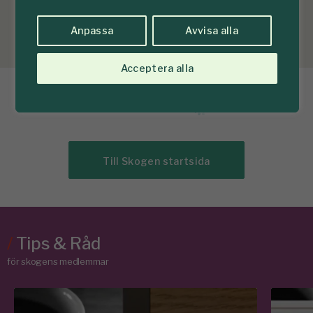
Anpassa
Avvisa alla
Acceptera alla
Flisjakten hotar
värdefull sälg
26 juni 2012
Avverkningen av sälg, särskilt gamla
träd, är ett allvarligt problem. De biologiskt värdefulla
sälgarna ligger alltför ofta i bränsletravarna i väntan
på flishuggarna. Upprensningen av åkerkanter och
skogsbryn utgör det största hotet.
av
Redaktionen