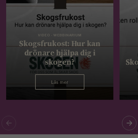
Hur kan den hänsynslösa skövlingen av sälgen bara
fortsätta trots all information om skadeverkningarna?
Myndigheternas försök att vädja till skogsägarna att ta
hänsyn i jakten på biobränsle har inte fått önskad
effekt.
Ordförande i Miljö- och Jordbruksutskottet Matilda
Ernkrans (S) studerar SKOGENs bilder på avverkade
sälgar i en åkerkant. Skrämmande, läget är akut
framhåller riksdagsledamoten som överväger att
agera på två nivåer, ett specialskydd för sälg som får
omedelbar verkan och att den generella hänsynen i