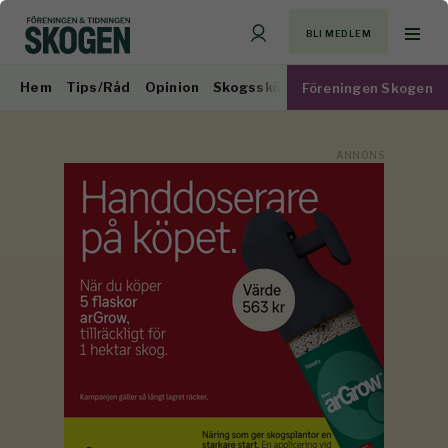
BLI MEDLEM
Hem
Tips/Råd
Opinion
Skogsskötsel
Virkesmarknad
Föreningen Skogen