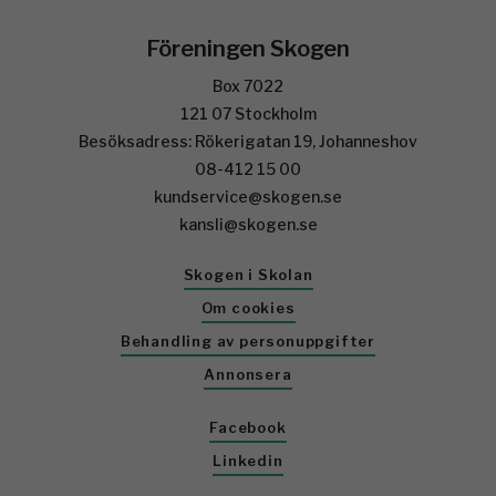
skogsbruket skärps i samband med en översyn av
skogsvårdslagen.
Hon menar att produktionsmålen i skogsbruket
dominerar och att miljömålet mer och mer blir
åsidosatt. En expertgrupp inom ramen för
miljömålsberedningen ska nu se över hur det kan bli
mer balans inom skogspolitiken. Det är inte givet att
det krävs en ny lagstiftning, kanske i stället en bättre
kontroll av tillämpningen.
–Sanktionsavgifter kan bli aktuellt. God miljöhänsyn
ska uppmuntras och de som inte lever upp till den
generella hänsynen borde skämmas. Att avverka
biologiskt viktiga sälgar är i dubbel bemärkelse att
binda ris åt egen rygg, säger Matilda Ernkrans som
kan tänka sig ett delbetänkande för att rädda sälgarna.
Hon vill inte se att biobränslehanteringen utarmar den
biologiska mångfalden ytterligare och tillägger:
–Vi måste också satsa hårdare på skogsutbildningen.
Det är alltför få ungdomar som vill satsa på
naturbruksutbildningen. Det är viktigt att göra