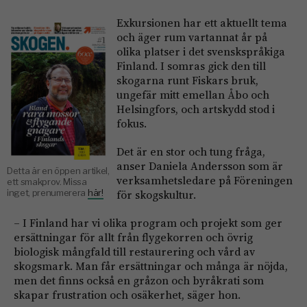
Exkursionen har ett aktuellt tema
och äger rum vartannat år på
olika platser i det svenskspråkiga
Finland. I somras gick den till
skogarna runt Fiskars bruk,
ungefär mitt emellan Åbo och
Helsingfors, och artskydd stod i
fokus.
Det är en stor och tung fråga,
anser Daniela Andersson som är
Detta är en öppen artikel,
verksamhetsledare på Föreningen
ett smakprov. Missa
inget, prenumerera
här!
för skogskultur.
– I Finland har vi olika program och projekt som ger
ersättningar för allt från flygekorren och övrig
biologisk mångfald till restaurering och vård av
skogsmark. Man får ersättningar och många är nöjda,
men det finns också en gråzon och byråkrati som
skapar frustration och osäkerhet, säger hon.