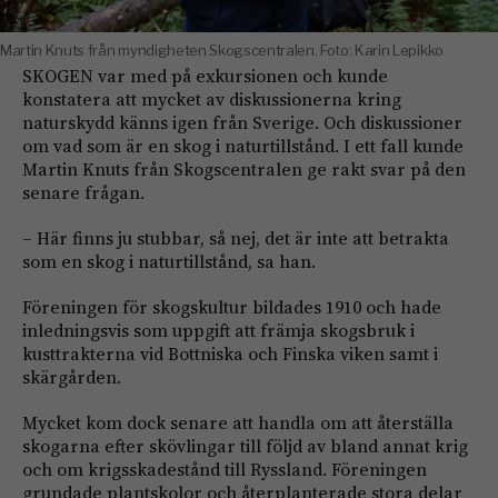
Martin Knuts från myndigheten Skogscentralen. Foto: Karin Lepikko
SKOGEN var med på exkursionen och kunde
konstatera att mycket av diskussionerna kring
naturskydd känns igen från Sverige. Och diskussioner
om vad som är en skog i naturtillstånd. I ett fall kunde
Martin Knuts från Skogscentralen ge rakt svar på den
senare frågan.
– Här finns ju stubbar, så nej, det är inte att betrakta
som en skog i naturtillstånd, sa han.
Föreningen för skogskultur bildades 1910 och hade
inledningsvis som uppgift att främja skogsbruk i
kusttrakterna vid Bottniska och Finska viken samt i
skärgården.
Mycket kom dock senare att handla om att återställa
skogarna efter skövlingar till följd av bland annat krig
och om krigsskadestånd till Ryssland. Föreningen
grundade plantskolor och återplanterade stora delar