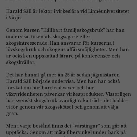
Harald Säll är lektor i virkeslära vid Linnéuniversitetet
i Växjö.
Genom kursen ”Hållbart familjeskogsbruk” har han
undervisat tusentals skogsägare eller
skogsintresserade. Han ansvarar för kurserna i
lövskogsbruk och skogens affärsmöjligheter. Men han
är också en uppskattad lärare på konferenser och
skogskvällar.
Det har hunnit gå mer än 25 år sedan jägmästaren
Harald Säll började undervisa. Men han har också
forskat om hur barrträd växer och hur
växtvridenheten påverkar virkesprodukter. Visserligen
har svenskt skogsbruk ovanligt raka träd – det bäddar
vi för genom vår skogsskötsel och genom att välja
gran.
Men i varje bestånd finns det ”värstingar” som går att
upptäcka. Genom att mäta fibervinkel under bark på