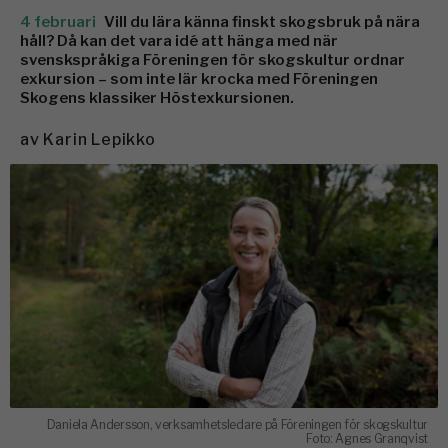
4 februari
Vill du lära känna finskt skogsbruk på nära
håll? Då kan det vara idé att hänga med när
svenskspråkiga Föreningen för skogskultur ordnar
exkursion – som inte lär krocka med Föreningen
Skogens klassiker Höstexkursionen.
av
Karin Lepikko
Daniela Andersson, verksamhetsledare på Föreningen för skogskultur
Foto: Agnes Granqvist