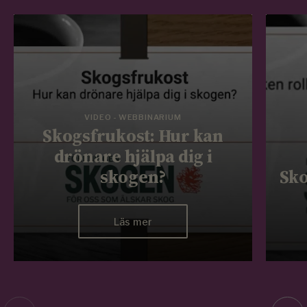
VIDEO - WEBBINARIUM
Skogsfrukost: Hur kan
drönare hjälpa dig i
skogen?
Sko
Läs mer