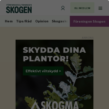
BLI MEDLEM
Hem
Tips/Råd
Opinion
Skogsskötsel
Virkesmarknad
Föreningen Skogen