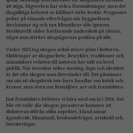
att stiga. Sågverken har svåra förutsättningar, men det
långsiktiga behovet av hållbart virke består. Prognoser
pekar på växande efterfrågan när byggsektorn
återhämtar sig och nya klimatkrav slår igenom.
Strukturellt råder fortfarande underskott på råvara,
något som stärker skogsägarnas position på sikt.
Under 2025 tog skogen också större plats i kulturen.
Skildringar av skogsarbete, livscykler, traditioner och
människors relation till naturen har nått en bred
publik. När svenskar söker mening, lugn och identitet
är det ofta skogen man återvänder till. Det påminner
oss om att skogsbruk inte bara handlar om kubik och
kronor, utan även om livsmiljöer, arv och framtidstro.
Just framtidstro behöver vi bära med oss in i 2026. Det
blir ett valår där skogen garanterat kommer att
diskuteras utifrån olika aspekter, bland annat
äganderätt, klimatmål, brukandefrågor, artskydd och
investeringar.