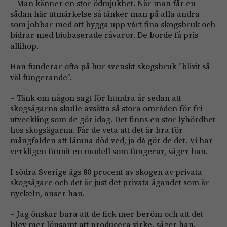
– Man känner en stor ödmjukhet. När man får en
sådan här utmärkelse så tänker man på alla andra
som jobbar med att bygga upp vårt fina skogsbruk och
bidrar med biobaserade råvaror. De borde få pris
allihop.
Han funderar ofta på hur svenskt skogsbruk ”blivit så
väl fungerande”.
– Tänk om någon sagt för hundra år sedan att
skogsägarna skulle avsätta så stora områden för fri
utveckling som de gör idag. Det finns en stor lyhördhet
hos skogsägarna. Får de veta att det är bra för
mångfalden att lämna död ved, ja då gör de det. Vi har
verkligen funnit en modell som fungerar, säger han.
I södra Sverige ägs 80 procent av skogen av privata
skogsägare och det är just det privata ägandet som är
nyckeln, anser han.
– Jag önskar bara att de fick mer beröm och att det
blev mer lönsamt att producera virke. säger han.