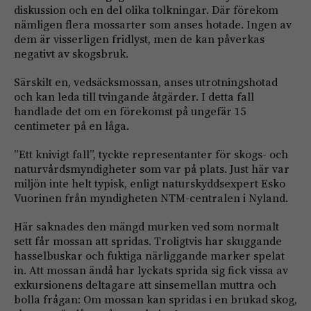
diskussion och en del olika tolkningar. Där förekom
nämligen flera mossarter som anses hotade. Ingen av
dem är visserligen fridlyst, men de kan påverkas
negativt av skogsbruk.
Särskilt en, vedsäcksmossan, anses utrotningshotad
och kan leda till tvingande åtgärder. I detta fall
handlade det om en förekomst på ungefär 15
centimeter på en låga.
”Ett knivigt fall”, tyckte representanter för skogs- och
naturvårdsmyndigheter som var på plats. Just här var
miljön inte helt typisk, enligt naturskyddsexpert Esko
Vuorinen från myndigheten NTM-centralen i Nyland.
Här saknades den mängd murken ved som normalt
sett får mossan att spridas. Troligtvis har skuggande
hasselbuskar och fuktiga närliggande marker spelat
in. Att mossan ändå har lyckats sprida sig fick vissa av
exkursionens deltagare att sinsemellan muttra och
bolla frågan: Om mossan kan spridas i en brukad skog,