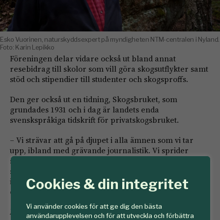
Esko Vuorinen, naturskyddsexpert på myndigheten NTM-centralen i Nyland.
Foto: Karin Lepikko
Föreningen delar vidare också ut bland annat
resebidrag till skolor som vill göra skogsutflykter samt
stöd och stipendier till studenter och skogsproffs.
Den ger också ut en tidning, Skogsbruket, som
grundades 1931 och i dag är landets enda
svenskspråkiga tidskrift för privatskogsbruket.
– Vi strävar att gå på djupet i alla ämnen som vi tar
upp, ibland med grävande journalistik. Vi sprider
skoglig information till barn, unga, skogsägare och
skogsproffs. Jag vill att alla i familjen ska ha glädje av
innehållet när den dimper ner i postlådan eller
Cookies & din integritet
digitalt, säger Daniela Andersson.
Vi använder cookies för att ge dig den bästa
FOTNOT
Nästa sommarexkursion äger rum 2027. Läs mer
användarupplevelsen och för att utveckla och förbättra