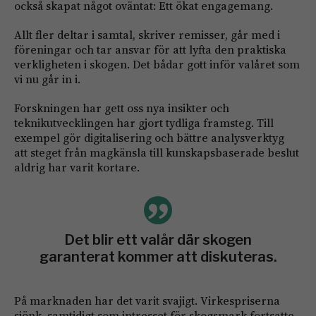
också skapat något oväntat: Ett ökat engagemang.
Allt fler deltar i samtal, skriver remisser, går med i
föreningar och tar ansvar för att lyfta den praktiska
verkligheten i skogen. Det bådar gott inför valåret som
vi nu går in i.
Forskningen har gett oss nya insikter och
teknikutvecklingen har gjort tydliga framsteg. Till
exempel gör digitalisering och bättre analysverktyg
att steget från magkänsla till kunskapsbaserade beslut
aldrig har varit kortare.
Det blir ett valår där skogen
garanterat kommer att diskuteras.
På marknaden har det varit svajigt. Virkespriserna
sjönk, samtidigt som intresset för skogsmark fortsatte