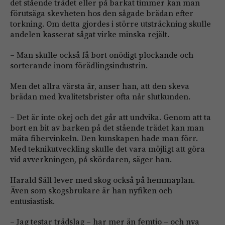
det stående trädet eller på barkat timmer kan man
förutsäga skevheten hos den sågade brädan efter
torkning. Om detta gjordes i större utsträckning skulle
andelen kasserat sågat virke minska rejält.
– Man skulle också få bort onödigt plockande och
sorterande inom förädlingsindustrin.
Men det allra värsta är, anser han, att den skeva
brädan med kvalitetsbrister ofta når slutkunden.
– Det är inte okej och det går att undvika. Genom att ta
bort en bit av barken på det stående trädet kan man
mäta fibervinkeln. Den kunskapen hade man förr.
Med teknikutveckling skulle det vara möjligt att göra
vid avverkningen, på skördaren, säger han.
Harald Säll lever med skog också på hemmaplan.
Även som skogsbrukare är han nyfiken och
entusiastisk.
– Jag testar trädslag – har mer än femtio – och nya