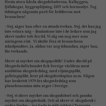
första stora hårda skogsdebatterna. Kalhyggen,
fjällskogar, hyggesplöjning, DDT och hormoslyr. Tog
tidningen någonsin parti för kritikerna mot
branschen?
–Nej, säger han efter en stunds tvekan. Nej, det kan jag
inte erinra mig – åtminstone inte i de ledare som jag
skrev under tolv års tid. Vi såg oss nog mer som
näringens röst. Vi skulle föra ut branschens
ståndpunkter. Ja, sådan var nog tidsandan, säger han,
lite tvekande.
Skrev ni mycket om skogspolitik? Under din tid på
Skogsvårdsförbundet fick Sverige världens mest
ambitiösa skogsvårdslag, med röjningsplikt,
gallringsplikt, krav på skogsbruksplan m.m. Någon
har beskrivit 1979 års skogsvårdslag som
planekonomins sista seger i Sverige.
–Nej, vi skrev mycket om skogsskötsel och ganska
mycket om skogsteknik. Och så skrev vi skogsbruk i
andra länder – jag hade ju själv jobbat i Tanzania