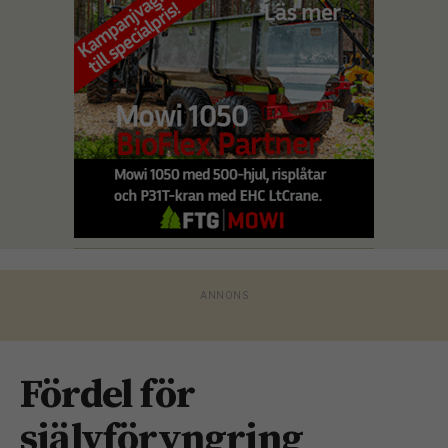
Fördel för
självföryngring