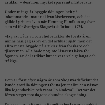
artiklar – dessutom mycket sparsamt illustrerade.
Under många år byggde tidningen helt på
inkommande material från läsekretsen, och det
gällde i princip även när Henning Hamilton tog över
som vd för Sveriges Skogsvårdsförbund 1974.
–Jag var både vd och chefredaktör de första åren,
minns han. Jag skrev en del artiklar själv, men det
allra mesta byggde på artiklar från forskare och
tjänstemän. Alla hade nog inte läsarens bästa för
ögonen. En del artiklar kunde vara väldigt långa och
tråkiga.
Det var först efter några år som Skogsvårdsförbundet
kunde anställa tidningens första journalist, den nästan
lika legendariske och vassa Bo Lindevall. Det var det
första steget mot dagens obundna skogstidning.
Den värld som Henning Hamilton beskriver är väldigt