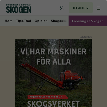
BLI MEDLEM
Hem
Tips/Råd
Opinion
Skogsskötsel
Virkesmarknad
Föreningen Skogen