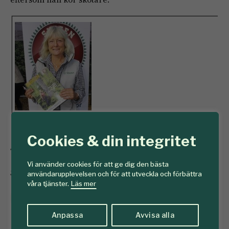
Som skogsägare behöver jag en tidning som tar upp det jag behöver
Cookies & din integritet
Text och foto: Emily Karlsson
Vi använder cookies för att ge dig den bästa
SKOGEN 9/2014
användarupplevelsen och för att utveckla och förbättra
våra tjänster.
Läs mer
SKOGEN 100 år
skogsmässa
Anpassa
Avvisa alla