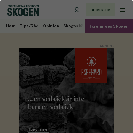
BLI MEDLEM
Hem
Tips/Råd
Opinion
Skogsskötsel
Virkesmarknad
Föreningen Skogen