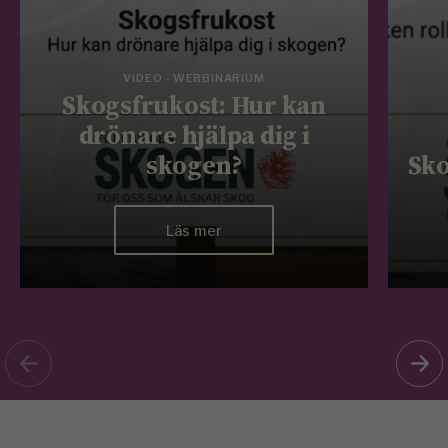
VIDEO - WEBBINARIUM
Skogsfrukost: Hur kan
drönare hjälpa dig i
skogen?
Sko
Läs mer