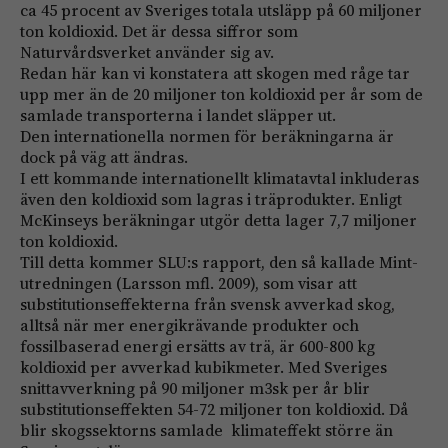
ca 45 procent av Sveriges totala utsläpp på 60 miljoner
ton koldioxid. Det är dessa siffror som
Naturvårdsverket använder sig av.
Redan här kan vi konstatera att skogen med råge tar
upp mer än de 20 miljoner ton koldioxid per år som de
samlade transporterna i landet släpper ut.
Den internationella normen för beräkningarna är
dock på väg att ändras.
I ett kommande internationellt klimatavtal inkluderas
även den koldioxid som lagras i träprodukter. Enligt
McKinseys beräkningar utgör detta lager 7,7 miljoner
ton koldioxid.
Till detta kommer SLU:s rapport, den så kallade Mint-
utredningen (Larsson mfl. 2009), som visar att
substitutionseffekterna från svensk avverkad skog,
alltså när mer energikrävande produkter och
fossilbaserad energi ersätts av trä, är 600-800 kg
koldioxid per avverkad kubikmeter. Med Sveriges
snittavverkning på 90 miljoner m3sk per år blir
substitutionseffekten 54-72 miljoner ton koldioxid. Då
blir skogssektorns samlade klimateffekt större än