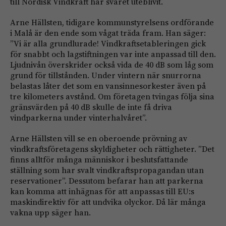
till Nordisk Vindkraft har svaret uteblivit.
Arne Hällsten, tidigare kommunstyrelsens ordförande
i Malå är den ende som vågat träda fram. Han säger:
”Vi är alla grundlurade! Vindkraftsetableringen gick
för snabbt och lagstiftningen var inte anpassad till den.
Ljudnivån överskrider också vida de 40 dB som låg som
grund för tillstånden. Under vintern när snurrorna
belastas låter det som en vansinnesorkester även på
tre kilometers avstånd. Om företagen tvingas följa sina
gränsvärden på 40 dB skulle de inte få driva
vindparkerna under vinterhalvåret”.
Arne Hällsten vill se en oberoende prövning av
vindkraftsföretagens skyldigheter och rättigheter. ”Det
finns alltför många människor i beslutsfattande
ställning som har svalt vindkraftspropagandan utan
reservationer”. Dessutom befarar han att parkerna
kan komma att inhägnas för att anpassas till EU:s
maskindirektiv för att undvika olyckor. Då lär många
vakna upp säger han.