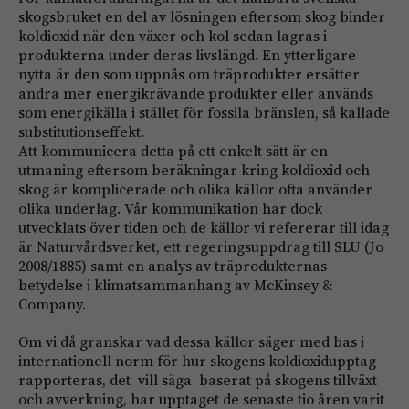
skogsbruket en del av lösningen eftersom skog binder
koldioxid när den växer och kol sedan lagras i
produkterna under deras livslängd. En ytterligare
nytta är den som uppnås om träprodukter ersätter
andra mer energikrävande produkter eller används
som energikälla i stället för fossila bränslen, så kallade
substitutionseffekt.
Att kommunicera detta på ett enkelt sätt är en
utmaning eftersom beräkningar kring koldioxid och
skog är komplicerade och olika källor ofta använder
olika underlag. Vår kommunikation har dock
utvecklats över tiden och de källor vi refererar till idag
är Naturvårdsverket, ett regeringsuppdrag till SLU (Jo
2008/1885) samt en analys av träprodukternas
betydelse i klimatsammanhang av McKinsey &
Company.
Om vi då granskar vad dessa källor säger med bas i
internationell norm för hur skogens koldioxidupptag
rapporteras, det vill säga baserat på skogens tillväxt
och avverkning, har upptaget de senaste tio åren varit