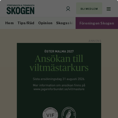
BLI MEDLEM
Hem
Tips/Råd
Opinion
Skogsskötsel
Virkesmarknad
Föreningen Skogen