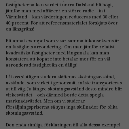
fastigheterna kan värdet i norra Dalsland bli högt,
jämför man med affärer i en större radie – in i
Värmland – kan värderingen reduceras med 30 eller
40 procent! För att referensmaterialet förskjuts över
en länsgräns!
Ett annat exempel som visar samma inkonsekvens är
en fastighets arrondering. Om man jämför relativt
kvadratiska fastigheter med långsmala kan man
konstatera att köpare inte betalar mer för en väl
arronderad fastighet än en dåligt!
Låt oss slutligen studera skiftenas skotningsavstånd,
avståndet som virket i genomsnitt måste transporteras
ut till väg. Ju längre skotningsavstånd desto mindre blir
virkesvärdet – och därmed borde detta spegla
marknadsvärdet. Men om vi studerar
försäljningspriserna så syns inga skillnader för olika
skotningsavstånd.
Den enda rimliga förklaringen till alla dessa exempel