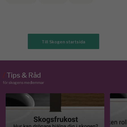
Till Skogen startsida
/
Tips & Råd
för skogens medlemmar