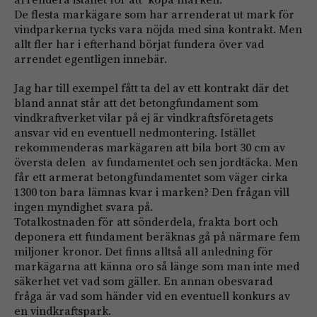
De flesta markägare som har arrenderat ut mark för
vindparkerna tycks vara nöjda med sina kontrakt. Men
allt fler har i efterhand börjat fundera över vad
arrendet egentligen innebär.
Jag har till exempel fått ta del av ett kontrakt där det
bland annat står att det betongfundament som
vindkraftverket vilar på ej är vindkraftsföretagets
ansvar vid en eventuell nedmontering. Istället
rekommenderas markägaren att bila bort 30 cm av
översta delen av fundamentet och sen jordtäcka. Men
får ett armerat betongfundamentet som väger cirka
1300 ton bara lämnas kvar i marken? Den frågan vill
ingen myndighet svara på.
Totalkostnaden för att sönderdela, frakta bort och
deponera ett fundament beräknas gå på närmare fem
miljoner kronor. Det finns alltså all anledning för
markägarna att känna oro så länge som man inte med
säkerhet vet vad som gäller. En annan obesvarad
fråga är vad som händer vid en eventuell konkurs av
en vindkraftspark.