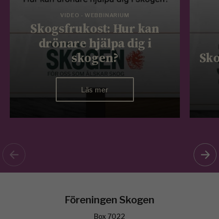
VIDEO - WEBBINARIUM
Skogsfrukost: Hur kan
drönare hjälpa dig i
skogen?
Sko
Läs mer
Föreningen Skogen
Box 7022