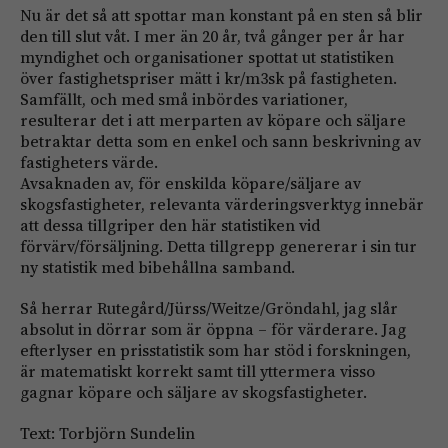
Nu är det så att spottar man konstant på en sten så blir
den till slut våt. I mer än 20 år, två gånger per år har
myndighet och organisationer spottat ut statistiken
över fastighetspriser mätt i kr/m3sk på fastigheten.
Samfällt, och med små inbördes variationer,
resulterar det i att merparten av köpare och säljare
betraktar detta som en enkel och sann beskrivning av
fastigheters värde.
Avsaknaden av, för enskilda köpare/säljare av
skogsfastigheter, relevanta värderingsverktyg innebär
att dessa tillgriper den här statistiken vid
förvärv/försäljning. Detta tillgrepp genererar i sin tur
ny statistik med bibehållna samband.
Så herrar Rutegård/Jürss/Weitze/Gröndahl, jag slår
absolut in dörrar som är öppna – för värderare. Jag
efterlyser en prisstatistik som har stöd i forskningen,
är matematiskt korrekt samt till yttermera visso
gagnar köpare och säljare av skogsfastigheter.
Text: Torbjörn Sundelin