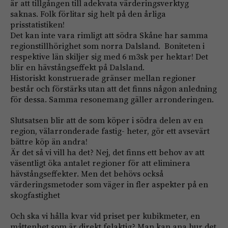
är att tillgången till adekvata värderingsverktyg
saknas. Folk förlitar sig helt på den årliga
prisstatistiken!
Det kan inte vara rimligt att södra Skåne har samma
regionstillhörighet som norra Dalsland. Boniteten i
respektive län skiljer sig med 6 m3sk per hektar! Det
blir en hävstångseffekt på Dalsland.
Historiskt konstruerade gränser mellan regioner
består och förstärks utan att det finns någon anledning
för dessa. Samma resonemang gäller arronderingen.
Slutsatsen blir att de som köper i södra delen av en
region, välarronderade fastig- heter, gör ett avsevärt
bättre köp än andra!
Är det så vi vill ha det? Nej, det finns ett behov av att
väsentligt öka antalet regioner för att eliminera
hävstångseffekter. Men det behövs också
värderingsmetoder som väger in fler aspekter på en
skogfastighet
Och ska vi hålla kvar vid priset per kubikmeter, en
måttenhet som är direkt felaktig? Man kan ana hur det