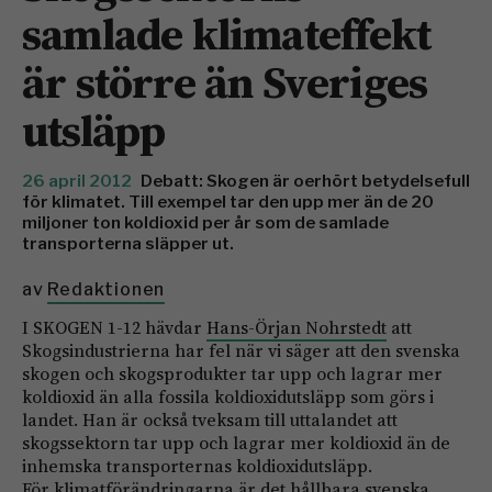
samlade klimateffekt
är större än Sveriges
utsläpp
26 april 2012
Debatt: Skogen är oerhört betydelsefull
för klimatet. Till exempel tar den upp mer än de 20
miljoner ton koldioxid per år som de samlade
transporterna släpper ut.
av
Redaktionen
I SKOGEN 1-12 hävdar
Hans-Örjan Nohrstedt
att
Skogsindustrierna har fel när vi säger att den svenska
skogen och skogsprodukter tar upp och lagrar mer
koldioxid än alla fossila koldioxidutsläpp som görs i
landet. Han är också tveksam till uttalandet att
skogssektorn tar upp och lagrar mer koldioxid än de
inhemska transporternas koldioxidutsläpp.
För klimatförändringarna är det hållbara svenska