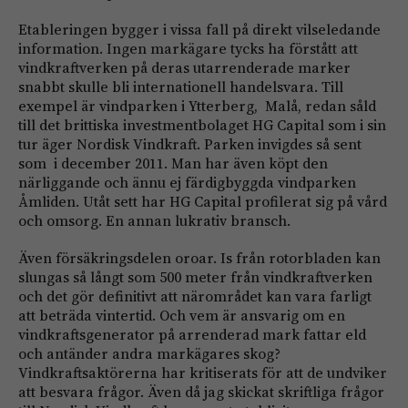
Etableringen bygger i vissa fall på direkt vilseledande
information. Ingen markägare tycks ha förstått att
vindkraftverken på deras utarrenderade marker
snabbt skulle bli internationell handelsvara. Till
exempel är vindparken i Ytterberg, Malå, redan såld
till det brittiska investmentbolaget HG Capital som i sin
tur äger Nordisk Vindkraft. Parken invigdes så sent
som i december 2011. Man har även köpt den
närliggande och ännu ej färdigbyggda vindparken
Åmliden. Utåt sett har HG Capital profilerat sig på vård
och omsorg. En annan lukrativ bransch.
Även försäkringsdelen oroar. Is från rotorbladen kan
slungas så långt som 500 meter från vindkraftverken
och det gör definitivt att närområdet kan vara farligt
att beträda vintertid. Och vem är ansvarig om en
vindkraftsgenerator på arrenderad mark fattar eld
och antänder andra markägares skog?
Vindkraftsaktörerna har kritiserats för att de undviker
att besvara frågor. Även då jag skickat skriftliga frågor