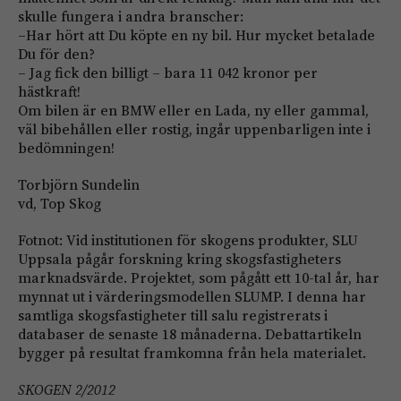
skulle fungera i andra branscher:
–Har hört att Du köpte en ny bil. Hur mycket betalade
Du för den?
– Jag fick den billigt – bara 11 042 kronor per
hästkraft!
Om bilen är en BMW eller en Lada, ny eller gammal,
väl bibehållen eller rostig, ingår uppenbarligen inte i
bedömningen!
Torbjörn Sundelin
vd, Top Skog
Fotnot: Vid institutionen för skogens produkter, SLU
Uppsala pågår forskning kring skogsfastigheters
marknadsvärde. Projektet, som pågått ett 10-tal år, har
mynnat ut i värderingsmodellen SLUMP. I denna har
samtliga skogsfastigheter till salu registrerats i
databaser de senaste 18 månaderna. Debattartikeln
bygger på resultat framkomna från hela materialet.
SKOGEN 2/2012