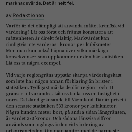
marknadsvärde. Det är helt fel.
av
Redaktionen
Varför är det olämpligt att använda måttet kr/m3sk vid
värdering? Låt oss först och främst konstatera att
måttenheten är direkt felaktig. Markvärdet kan
rimligtvis inte värderas i kronor per kubikmeter!
Men man kan också häpna över vilka märkliga
konsekvenser som uppkommer ur den här statistiken.
Låt oss ta några exempel.
Vid varje regiongräns uppstår skarpa värderingskast
som inte har någon annan förklaring än brister i
statistiken. Tydligast märks de där region I och III
gränsar till varandra. Låt oss tänka oss en fastighet i
norra Dalsland gränsande till Värmland. Där är priset i
den senaste statistiken 533 kronor per kubikmeter.
Några hundra meter bort, på andra sidan länsgränsen,
är värdet 370 kronor. Och sådana länsvisa siffror
används som ingångsvärden vid värdering av
ortsprismetoden. Om man jämför med de närmaste