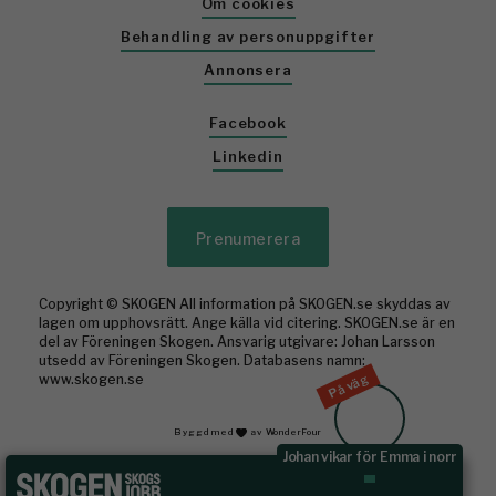
Om cookies
Behandling av personuppgifter
Annonsera
Facebook
Linkedin
Prenumerera
Copyright © SKOGEN All information på SKOGEN.se skyddas av
lagen om upphovsrätt. Ange källa vid citering. SKOGEN.se är en
del av Föreningen Skogen. Ansvarig utgivare: Johan Larsson
utsedd av Föreningen Skogen. Databasens namn:
På väg
www.skogen.se
Byggd med
av WonderFour
Johan vikar för Emma i norr