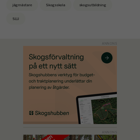
jägmästare
Skogsskola
skogsutbildning
SLU