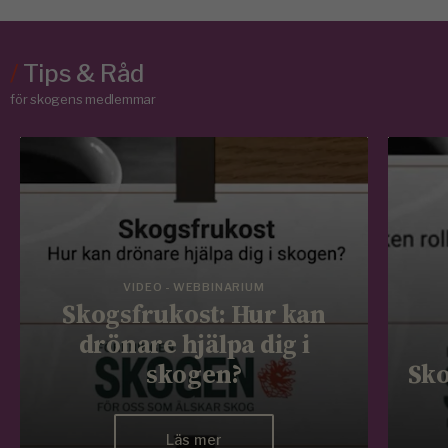
/
Tips & Råd
för skogens medlemmar
VIDEO - WEBBINARIUM
Skogsfrukost: Hur kan
drönare hjälpa dig i
skogen?
Sko
Läs mer