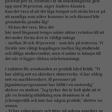
procent per år, förutom i år då ansökningarna gick
upp med 30 procent, säger Anders Alanärä.
Kan det vara så att det låga tempot och nivån beror på
att samtliga som söker kommer in och därmed blir
grundnivån ganska låg?
– Så kan det vara. Men det
här med långsamt tempo måste sättas i relation till att
det under första året är väldigt många
– mellan 30 och 40 procent – som kör på tentorna. Vi
förstår inte riktigt kopplingen mellan låg studietakt
och dåliga studieresultat, men vi måste ta hänsyn till
det när vi lägger ribban svårhetsmässigt.
I enkäten får avsaknaden av praktik hård kritik. ”Vi
har aldrig sett en skördare slutavverka, vi har aldrig
sett en markberedare, få personer på
jägmästarprogrammet har hållit i en motorsåg,”
skriver en student. ”Jag tycker det är helt sjukt att vi
går en femårig utbildning som dessutom är så
yrkesspecifik och inte har någon praktik,” skriver en
annan.
– Vi har exkursioner och tittar på många aspekter av