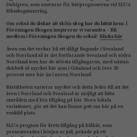
Dahlgren, som ansvarar för bärprognoserna vid SLU:s
Riksskogstaxering.
Om också du älskar att sköta skog har du hittat hem: I
Föreningen Skogen inspirerar vi varandra – Bli
medlem i Föreningen Skogen du också!
Klicka här
Även om det verkar bli ett dåligt lingonår i Svealand
och Norrland så är det fortfarande Svealand och södra
Norrland som har de största tillgångarna, med nästan
dubbelt så mycket bär som i Götaland och över 30
procent mer bär än i norra Norrland.
Bärtätheten varierar mycket och detta leder till att det
även i Norrland och Svealand är möjligt att hitta
områden med bra tillgång på bär. Stora lokala
variationer, gör att det kan finnas gott om bär på en
enskild plats.
SLU:s prognos för årets tillgång på blåbär, som
presenterades i början av juli, pekade på ett