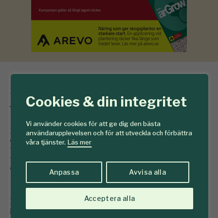
Ny utbildning till
Cookies & din integritet
viltförvaltare
Vi använder cookies för att ge dig den bästa
23 mars 2016
Folkuniversitetet Trollhättan startar
användarupplevelsen och för att utveckla och förbättra
en ny YH-utbildning till kvalificerad viltförvaltare med
våra tjänster.
Läs mer
fördjupning ekosystemtjänster. Utbildningen fyller ett
tomrum på både utbildnings- och arbetsmarknaden,
enligt arrangören.
Anpassa
Avvisa alla
Acceptera alla
De studerande lär sig att ta ett helhetsgrepp på viltvård
i samverkan med jord- och skogsbruk och att sätta