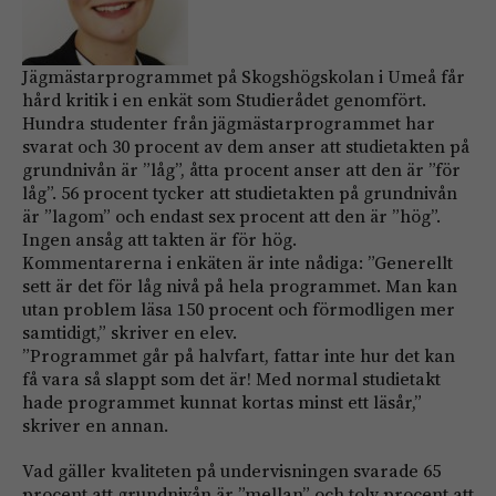
Jägmästarprogrammet på Skogshögskolan i Umeå får
hård kritik i en enkät som Studie­rådet genomfört.
Hundra studenter från jägmästarprogrammet har
svarat och 30 procent av dem anser att studietakten på
grundnivån är ”låg”, åtta procent anser att den är ”för
låg”. 56 procent tycker att studie­takten på grundnivån
är ”lagom” och endast sex procent att den är ”hög”.
Ingen ansåg att takten är för hög.
Kommentarerna i enkäten är inte nådiga: ”Generellt
sett är det för låg nivå på hela programmet. Man kan
utan problem läsa 150 procent och förmodligen mer
samtidigt,” skriver en elev.
”Programmet går på halvfart, fattar inte hur det kan
få vara så slappt som det är! Med normal studietakt
hade programmet kunnat kortas minst ett läsår,”
skriver en annan.
Vad gäller kvaliteten på undervisningen svarade 65
procent att grundnivån är ”mellan” och tolv procent att