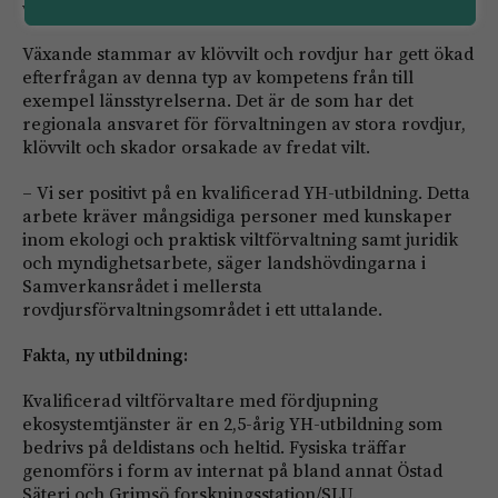
viltet i ett större samhälleligt perspektiv.
Växande stammar av klövvilt och rovdjur har gett ökad
efterfrågan av denna typ av kompetens från till
exempel länsstyrelserna. Det är de som har det
regionala ansvaret för förvaltningen av stora rovdjur,
klövvilt och skador orsakade av fredat vilt.
– Vi ser positivt på en kvalificerad YH-utbildning. Detta
arbete kräver mångsidiga personer med kunskaper
inom ekologi och praktisk viltförvaltning samt juridik
och myndighetsarbete, säger landshövdingarna i
Samverkansrådet i mellersta
rovdjursförvaltningsområdet i ett uttalande.
Fakta, ny utbildning:
Kvalificerad viltförvaltare med fördjupning
ekosystemtjänster är en 2,5-årig YH-utbildning som
bedrivs på deldistans och heltid. Fysiska träffar
genomförs i form av internat på bland annat Östad
Säteri och Grimsö forskningsstation/SLU.