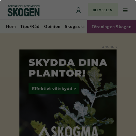
BLI MEDLEM
Hem
Tips/Råd
Opinion
Skogsskötsel
Virkesmarknad
Föreningen Skogen