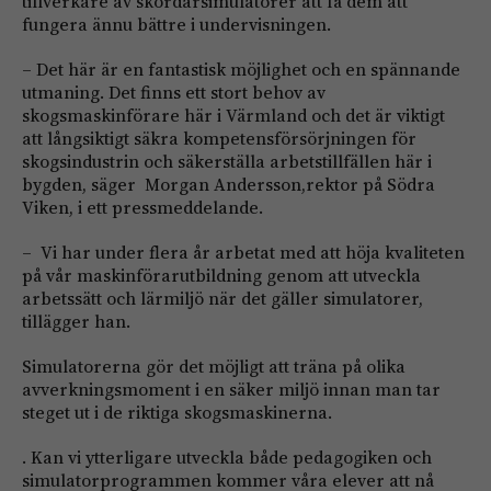
tillverkare av skördarsimulatorer att få dem att
fungera ännu bättre i undervisningen.
– Det här är en fantastisk möjlighet och en spännande
utmaning. Det finns ett stort behov av
skogsmaskinförare här i Värmland och det är viktigt
att långsiktigt säkra kompetensförsörjningen för
skogsindustrin och säkerställa arbetstillfällen här i
bygden, säger Morgan Andersson,rektor på Södra
Viken, i ett pressmeddelande.
– Vi har under flera år arbetat med att höja kvaliteten
på vår maskinförarutbildning genom att utveckla
arbetssätt och lärmiljö när det gäller simulatorer,
tillägger han.
Simulatorerna gör det möjligt att träna på olika
avverkningsmoment i en säker miljö innan man tar
steget ut i de riktiga skogsmaskinerna.
. Kan vi ytterligare utveckla både pedagogiken och
simulatorprogrammen kommer våra elever att nå