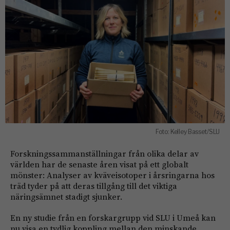
Foto: Kelley Basset/SLU
Forskningssammanställningar från olika delar av
världen har de senaste åren visat på ett globalt
mönster: Analyser av kväveisotoper i årsringarna hos
träd tyder på att deras tillgång till det viktiga
näringsämnet stadigt sjunker.
En ny studie från en forskargrupp vid SLU i Umeå kan
nu visa en tydlig koppling mellan den minskande