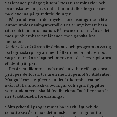
varierande pedagogik som litteraturseminarier och
praktiska övningar, samt att man ställer högre krav
på­ ­eleverna på grundutbildningen.
– På grundnivån är det mycket föreläsningar och lite
annan undervisningsmetodik. Det är mycket att bara
sitta och ta in information. På avancerade nivån är det
mer problembaserat lärande med ganska bra
metoder.
Anders Alanärä som är dekanus och programansvarig
på Jägmästarprogrammet håller med om att tempot
på grundnivån är lågt och menar att det beror på stora
studentgrupper.
– Det är ett dilemma i och med att vi har väldigt stora
grupper de första tre åren med uppemot 80 studenter.
Många lärare upplever att det är komplicerat och
svårt att ha interaktiva övningar och egna uppgifter
som studenterna ska få feedback på. Då faller man lätt
in i traditionella föreläsningar.
Söktrycket till programmet har varit lågt och de
senaste sex åren har det minskat med ungefär tio