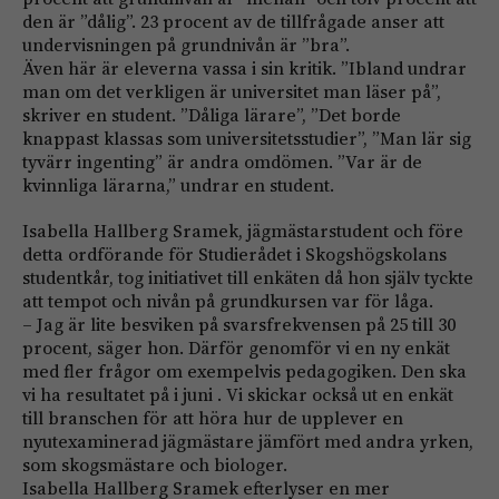
den är ”dålig”. 23 procent av de tillfrågade anser att
undervisningen på grund­nivån är ”bra”.
Även här är eleverna vassa i sin kritik. ”Ibland undrar
man om det verkligen är universitet man läser på”,
skriver en student. ”Dåliga lärare”, ”Det borde
knappast klassas som universitetsstudier”, ”Man lär sig
tyvärr ingenting” är andra omdömen. ”Var är de
kvinnliga lärarna,” undrar en student.
Isabella Hallberg Sramek, jägmästarstudent och före
detta ordförande för Studierådet i Skogs­högskolans
studentkår, tog initiativet till enkäten då hon själv tyckte
att tempot och nivån på grundkursen var för låga.
– Jag är lite besviken på svarsfrekvensen på 25 till 30
procent, säger hon. Därför genomför vi en ny enkät
med fler frågor om exempelvis pedagogiken. Den ska
vi ha resultatet på i juni . Vi skickar också ut en enkät
till branschen för att höra hur de upplever en
nyutexaminerad jägmästare jämfört med andra yrken,
som skogsmästare och biologer.
Isabella Hallberg Sramek efterlyser en mer