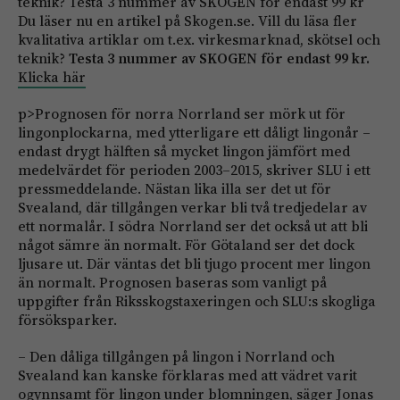
Du läser nu en artikel på Skogen.se. Vill du läsa fler
kvalitativa artiklar om t.ex. virkesmarknad, skötsel och
teknik?
Testa 3 nummer av SKOGEN för endast 99 kr.
Klicka här
p>Prognosen för norra Norrland ser mörk ut för
lingonplockarna, med ytterligare ett dåligt lingonår –
endast drygt hälften så mycket lingon jämfört med
medelvärdet för perioden 2003–2015, skriver SLU i ett
pressmeddelande. Nästan lika illa ser det ut för
Svealand, där tillgången verkar bli två tredjedelar av
ett normalår. I södra Norrland ser det också ut att bli
något sämre än normalt. För Götaland ser det dock
ljusare ut. Där väntas det bli tjugo procent mer lingon
än normalt. Prognosen baseras som vanligt på
uppgifter från Riksskogstaxeringen och SLU:s skogliga
försöksparker.
– Den dåliga tillgången på lingon i Norrland och
Svealand kan kanske förklaras med att vädret varit
ogynnsamt för lingon under blomningen, säger Jonas