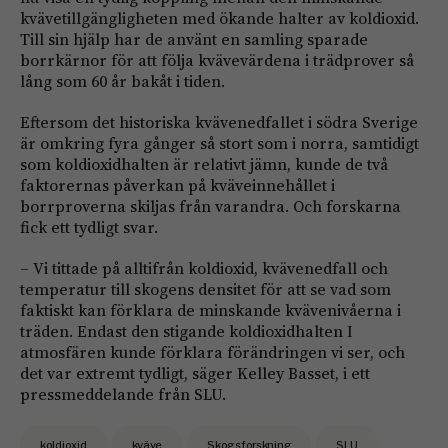
kvävetillgängligheten med ökande halter av koldioxid.
Till sin hjälp har de använt en samling sparade
borrkärnor för att följa kvävevärdena i trädprover så
lång som 60 år bakåt i tiden.
Eftersom det historiska kvävenedfallet i södra Sverige
är omkring fyra gånger så stort som i norra, samtidigt
som koldioxidhalten är relativt jämn, kunde de två
faktorernas påverkan på kväveinnehållet i
borrproverna skiljas från varandra. Och forskarna
fick ett tydligt svar.
– Vi tittade på alltifrån koldioxid, kvävenedfall och
temperatur till skogens densitet för att se vad som
faktiskt kan förklara de minskande kvävenivåerna i
träden. Endast den stigande koldioxidhalten I
atmosfären kunde förklara förändringen vi ser, och
det var extremt tydligt, säger Kelley Basset, i ett
pressmeddelande från SLU.
koldioxid
kväve
Skogsforskning
SLU