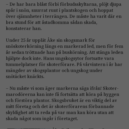
– De har bara blåst förbi förbudsskyltarna, plöjt djupa
spår i snön, snurrat runt i plantskogen och hoppat
över ojämnheter i terrängen. De måste ha varit där en
bra stund för att åstadkomma sådan skada,
konstaterar han.
Under 25 år upplät Åke sin skogsmark för
snöskoterkörning längs en markerad led, men för fem
år sedan tröttnade han på buskörning. Att stänga leden
hjälpte dock inte. Hans ung­skogsytor fortsatte vara
tummelplatser för skoterförare. På vårvintern i år har
mängder av skogsplantor och ung­skog under
snötäcket knäckts.
– Nu måste vi som äger markerna säga ifrån! Skoter­
marodörerna kan inte få fort­sätta att köra på hyggen
och förstöra plantor. Skogsbruket är en viktig del av
mitt företag och det är skoterförarens förbannade
skyldighet att ta reda på var man kan köra utan att
skada något som ingår i företaget.