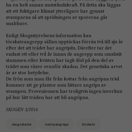
ha en helt annan motståndskraft. På detta ska läggas
att ett fuktigare klimat ytterligare har gynnat
svamparna så att spridningen av sporerna går
snabbare.
Enligt Skogsstyrelsens information kan
törskateangrepp sällan upptäckas förrän två till sju år
efter det att trädet har angripits. Därefter tar det
endast ett eller två år innan de angrepp som omslutit
stammen eller kvisten har tagit död på den del av
trädet som växer ovanför skadan. Det genetiska arvet
är av stor betydelse.
De frön som man får från ­kottar från angripna träd
kommer att ge plantor som lättare angrips av
svampen. Proveniensen har troligtvis ingen inverkan
på hur lätt träden har att bli angripna.
SKOGEN 3/2016
skogsskador
svampangrepp
törskate