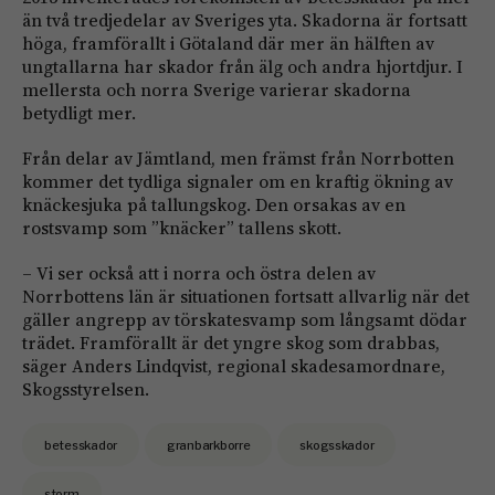
än två tredjedelar av Sveriges yta. Skadorna är fortsatt
höga, framförallt i Götaland där mer än hälften av
ungtallarna har skador från älg och andra hjortdjur. I
mellersta och norra Sverige varierar skadorna
betydligt mer.
Från delar av Jämtland, men främst från Norrbotten
kommer det tydliga signaler om en kraftig ökning av
knäckesjuka på tallungskog. Den orsakas av en
rostsvamp som ”knäcker” tallens skott.
– Vi ser också att i norra och östra delen av
Norrbottens län är situationen fortsatt allvarlig när det
gäller angrepp av törskatesvamp som långsamt dödar
trädet. Framförallt är det yngre skog som drabbas,
säger Anders Lindqvist, regional skadesamordnare,
Skogsstyrelsen.
betesskador
granbarkborre
skogsskador
storm