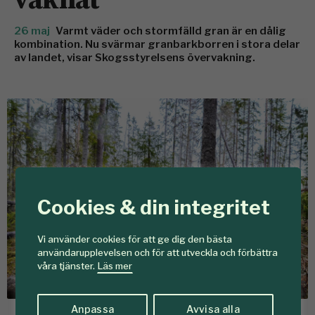
26 maj
Varmt väder och stormfälld gran är en dålig
kombination. Nu svärmar granbarkborren i stora delar
av landet, visar Skogsstyrelsens övervakning.
Cookies & din integritet
Vi använder cookies för att ge dig den bästa
användarupplevelsen och för att utveckla och förbättra
våra tjänster.
Läs mer
Anpassa
Avvisa alla
Foto: Emma Liljewall/Skogsstyrelsen