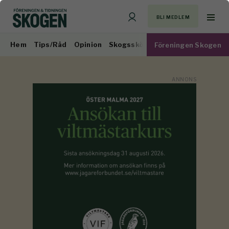
BLI MEDLEM
Hem
Tips/Råd
Opinion
Skogsskötsel
Virkesmarknad
Föreningen Skogen