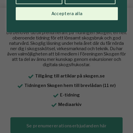
Acceptera alla
Vill du läsa hela artikeln?
Då behöver du bli prenumerant på Tidningen Skogen, en helt
oberoende tidning för ett lönsamt skogsbruk och god
naturvård. Skoglig läsning under hela året där du får nörda
ner dig i skogsskötsel, virkesmarknad och teknik. Du har
även valmöjligheten att bli medlem i Föreningen Skogen för
att ta del av ännu mer kunskap genom exkursioner och
digitala skogsfrukostar.
Tillgång till artiklar på skogen.se
Tidningen Skogen hem till brevlådan (11 nr)
E-tidning
Mediaarkiv
Se prenumererationserbjudanden här