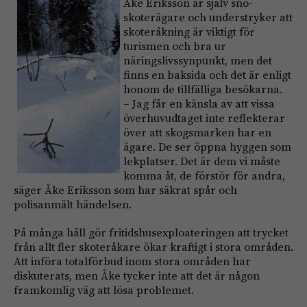
Åke Eriksson är själv snö­
skoterägare och understryker att
skoter­åkning är viktigt för
turismen och bra ur
näringslivssynpunkt, men det
finns en baksida och det är enligt
honom de tillfälliga besökarna.
– Jag får en känsla av att vissa
överhuvud­taget inte reflekterar
över att skogsmarken har en
ägare. De ser öppna ­hyggen som
lekplatser. Det är dem vi måste
komma åt, de ­förstör för andra,
säger Åke Eriksson som har säkrat spår och
polisanmält händelsen.
På många håll gör fritidshus­exploateringen att trycket
från allt fler skoteråkare ökar kraftigt i stora områden.
Att införa totalförbud inom stora områden har
diskuterats, men Åke tycker inte att det är någon
framkomlig väg att lösa problemet.