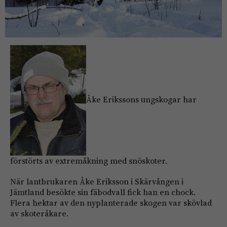
Åke Erikssons ung­skogar har
förstörts av extremåkning med snöskoter.
När lantbrukaren Åke Eriksson i Skärvången i
Jämtland besökte sin fäbodvall fick han en chock.
Flera hektar av den nyplante­rade skogen var skövlad
av ­skoteråkare.