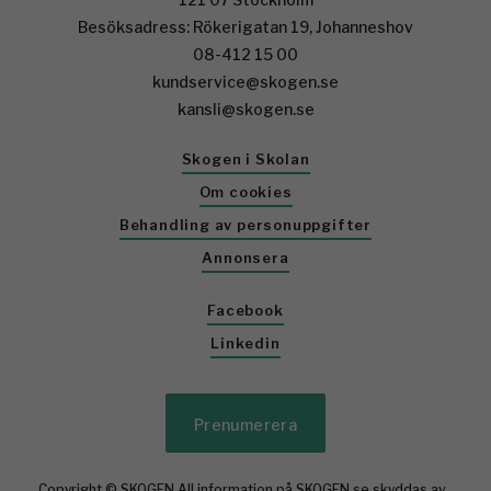
Besöksadress: Rökerigatan 19, Johanneshov
08-412 15 00
kundservice@skogen.se
kansli@skogen.se
Skogen i Skolan
Om cookies
Behandling av personuppgifter
Annonsera
Facebook
Linkedin
Prenumerera
Copyright © SKOGEN All information på SKOGEN.se skyddas av