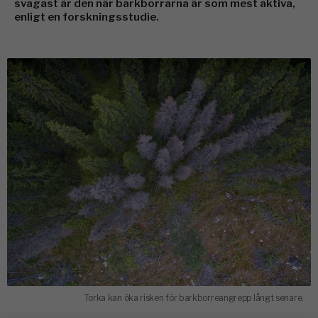
svagast är den när barkborrarna är som mest aktiva,
enligt en forskningsstudie.
Torka kan öka risken för barkborreangrepp långt senare.