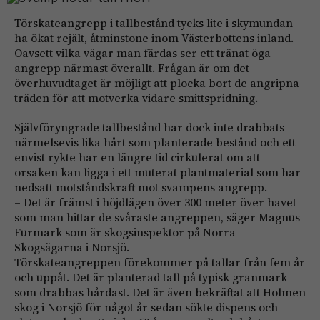
Törskateangrepp i tallbestånd tycks lite i skymundan
ha ökat rejält, åtminstone inom Västerbottens inland.
Oavsett vilka vägar man färdas ser ett tränat öga
angrepp närmast överallt. Frågan är om det
överhuvudtaget är möjligt att plocka bort de angripna
träden för att motverka vidare smittspridning.
Självföryngrade tallbestånd har dock inte drabbats
närmelsevis lika hårt som planterade bestånd och ett
envist rykte har en längre tid cirkulerat om att
orsaken kan ligga i ett muterat plant­material som har
nedsatt motståndskraft mot svampens angrepp.
– Det är främst i höjdlägen över 300 meter över havet
som man hittar de svåraste angreppen, säger Magnus
Furmark som är skogsinspektor på Norra
Skogsägarna i Norsjö.
Törskateangreppen förekommer på tallar från fem år
och uppåt. Det är planterad tall på typisk granmark
som drabbas hårdast. Det är även bekräftat att Holmen
skog i Norsjö för något år sedan sökte dispens och