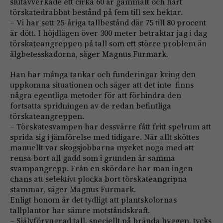
slutavverkade ett cirka 60 år gammalt och hårt
törskatedrabbat bestånd på fem till sex hektar.
– Vi har sett 25-åriga tall­bestånd där 75 till 80 procent
är dött. I höjdlägen över 300 meter betraktar jag i dag
törskate­angreppen på tall som ett större problem än
älgbetesskadorna, säger Magnus Furmark.
Han har många tankar och funderingar kring den
uppkomna situationen och säger att det inte finns
några egentliga metoder för att förhindra den
fortsatta spridningen av de redan befintliga
törskateangreppen.
– Törskatesvampen har dess­värre fått fritt spelrum att
sprida sig i jämförelse med tidigare. När allt sköttes
manuellt var skogsjobbarna mycket noga med att
rensa bort all gadd som i grunden är samma
svampangrepp. Från en skördare har man ingen
chans att selektivt plocka bort törskateangripna
stammar, säger Magnus Furmark.
Enligt honom är det tydligt att plantskolornas
tallplantor har sämre motståndskraft.
– Självföryngrad tall, speciellt på brända hyggen, tycks