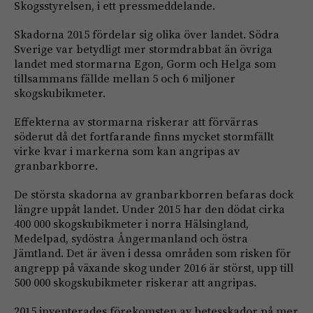
Skogsstyrelsen, i ett pressmeddelande.
Skadorna 2015 fördelar sig olika över landet. Södra
Sverige var betydligt mer stormdrabbat än övriga
landet med stormarna Egon, Gorm och Helga som
tillsammans fällde mellan 5 och 6 miljoner
skogskubikmeter.
Effekterna av stormarna riskerar att förvärras
söderut då det fortfarande finns mycket stormfällt
virke kvar i markerna som kan angripas av
granbarkborre.
De största skadorna av granbarkborren befaras dock
längre uppåt landet. Under 2015 har den dödat cirka
400 000 skogskubikmeter i norra Hälsingland,
Medelpad, sydöstra Ångermanland och östra
Jämtland. Det är även i dessa områden som risken för
angrepp på växande skog under 2016 är störst, upp till
500 000 skogskubikmeter riskerar att angripas.
2015 inventerades förekomsten av betesskador på mer