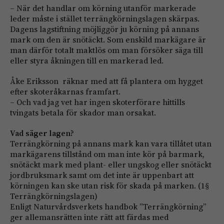
– När det handlar om körning utanför markerade
leder måste i stället terrängkörningslagen skärpas.
Dagens lagstiftning möjliggör ju körning på annans
mark om den är snötäckt. Som enskild markägare är
man därför totalt maktlös om man för­söker säga till
eller styra åkningen till en markerad led.
Åke Eriksson räknar med att få plan­tera om hygget
efter skoteråkarnas framfart.
– Och vad jag vet har ingen skoterförare hittills
tvingats betala för skador man orsakat.
Vad säger lagen?
Terrängkörning på annans mark kan vara tillåtet utan
mark­ägarens tillstånd om man inte kör på barmark,
snötäckt mark med plant- eller ungskog eller snötäckt
jordbruksmark samt om det inte är uppenbart att
körningen kan ske utan risk för skada på marken. (1§
Terrängkörnings­lagen)
Enligt Naturvårdsverkets handbok ”Terrängkörning”
ger allemansrätten inte rätt att ­färdas med