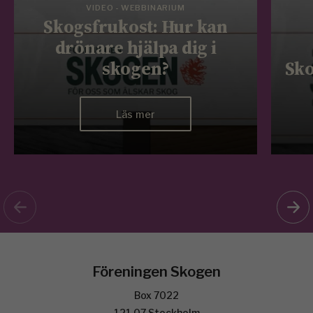
VIDEO - WEBBINARIUM
Skogsfrukost: Hur kan
drönare hjälpa dig i
skogen?
Sko
Läs mer
Föreningen Skogen
Box 7022
121 07 Stockholm