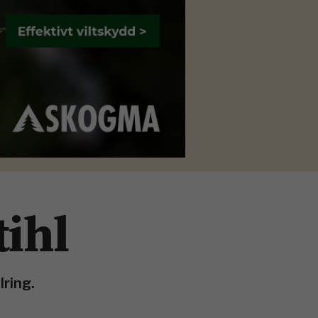
tihl
lring.