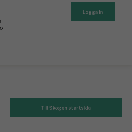
Logga in
n
to
Till Skogen startsida