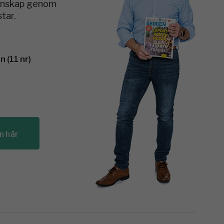
kunskap genom
tar.
 (11 nr)
n här