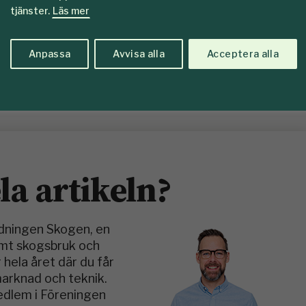
tjänster.
Läs mer
Anpassa
Avvisa alla
Acceptera alla
Foto: Stih
ela artikeln?
idningen Skogen, en
amt skogsbruk och
 hela året där du får
marknad och teknik.
medlem i Föreningen