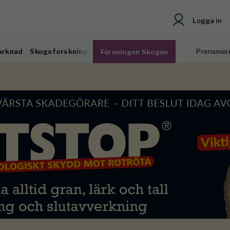
Logga in
arknad
Skogsforskning
Prenumer
Föreningen Skogen