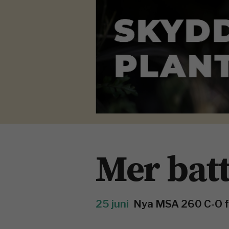
Mer batt
25 juni
Nya MSA 260 C-O frå