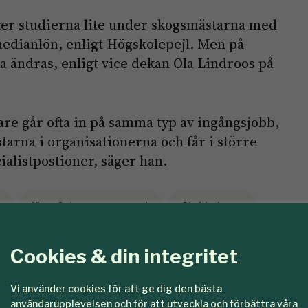
fter studierna lite under skogsmästarna med
edianlön, enligt Högskolepejl. Men på
a ändras, enligt vice dekan Ola Lindroos på
re går ofta in på samma typ av ingångsjobb,
tarna i organisationerna och får i större
ialistpostioner, säger han.
e
jägmästarprogrammet
Ola Lindroos
arprogrammet
skogsutbildning
SLU
Cookies & din integritet
Vi använder cookies för att ge dig den bästa
användarupplevelsen och för att utveckla och förbättra våra