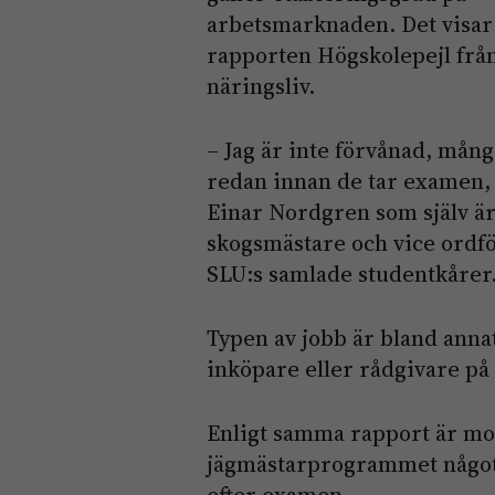
arbetsmarknaden. Det visar
rapporten Högskolepejl frå
näringsliv.
– Jag är inte förvånad, mång
redan innan de tar examen,
Einar Nordgren som själv ä
skogsmästare och vice ordf
SLU:s samlade studentkårer
Typen av jobb är bland anna
inköpare eller rådgivare på
Enligt samma rapport är mot
jägmästarprogrammet något 