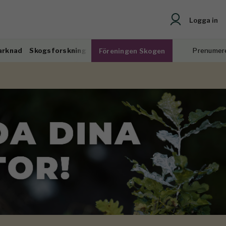
Logga in
arknad
Skogsforskning
Prenumer
Föreningen Skogen