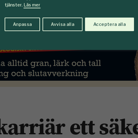
tjänster.
Läs mer
Anpassa
Avvisa alla
Acceptera alla
karriär ett säk