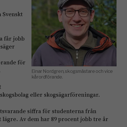
n Svenskt
a får jobb
 säger
r
örande för
.
Einar Nordgren, skogsmästare och vice
kårordförande.
t
 skogsbolag eller skogsägarföreningar.
svarande siffra för studenterna från
lägre. Av dem har 89 procent jobb tre år