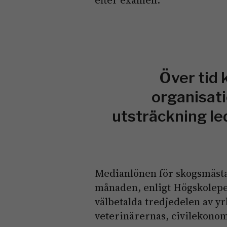
efter examen.
Över tid 
organisati
utsträckning led
Medianlönen för skogsmästar
månaden, enligt Högskolepe
välbetalda tredjedelen av y
veterinärernas, civilekonom