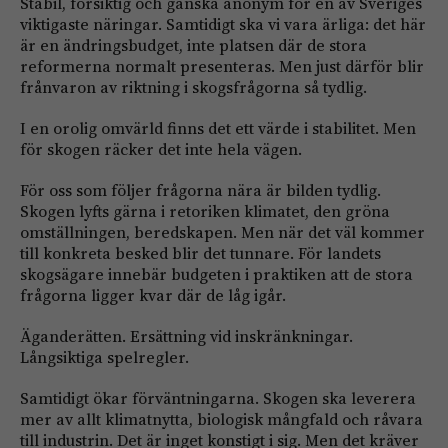
Stabil, försiktig och ganska anonym för en av Sveriges
viktigaste näringar. Samtidigt ska vi vara ärliga: det här
är en ändringsbudget, inte platsen där de stora
reformerna normalt presenteras. Men just därför blir
frånvaron av riktning i skogsfrågorna så tydlig.
I en orolig omvärld finns det ett värde i stabilitet. Men
för skogen räcker det inte hela vägen.
För oss som följer frågorna nära är bilden tydlig.
Skogen lyfts gärna i retoriken klimatet, den gröna
omställningen, beredskapen. Men när det väl kommer
till konkreta besked blir det tunnare. För landets
skogsägare innebär budgeten i praktiken att de stora
frågorna ligger kvar där de låg igår.
Äganderätten. Ersättning vid inskränkningar.
Långsiktiga spelregler.
Samtidigt ökar förväntningarna. Skogen ska leverera
mer av allt klimatnytta, biologisk mångfald och råvara
till industrin. Det är inget konstigt i sig. Men det kräver