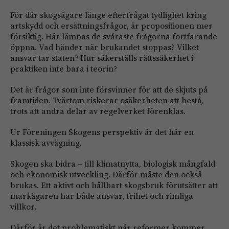
För där skogsägare länge efterfrågat tydlighet kring
artskydd och ersättningsfrågor, är propositionen mer
försiktig. Här lämnas de svåraste frågorna fortfarande
öppna. Vad händer när brukandet stoppas? Vilket
ansvar tar staten? Hur säkerställs rättssäkerhet i
praktiken inte bara i teorin?
Det är frågor som inte försvinner för att de skjuts på
framtiden. Tvärtom riskerar osäkerheten att bestå,
trots att andra delar av regelverket förenklas.
Ur Föreningen Skogens perspektiv är det här en
klassisk avvägning.
Skogen ska bidra – till klimatnytta, biologisk mångfald
och ekonomisk utveckling. Därför måste den också
brukas. Ett aktivt och hållbart skogsbruk förutsätter att
markägaren har både ansvar, frihet och rimliga
villkor.
Därför är det problematiskt när reformer kommer