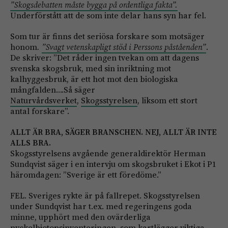
”Skogsdebatten måste bygga på ordentliga fakta”.
Underförstått att de som inte delar hans syn har fel.
Som tur är finns det seriösa forskare som motsäger
honom
.
”Svagt vetenskapligt stöd i Perssons påståenden”
.
De skriver: ”Det råder ingen tvekan om att dagens
svenska skogsbruk, med sin inriktning mot
kalhyggesbruk, är ett hot mot den biologiska
mångfalden….Så säger
Naturvårdsverket
,
Skogsstyrelsen
, liksom ett stort
antal forskare”.
ALLT ÄR BRA, SÄGER BRANSCHEN. NEJ, ALLT ÄR INTE
ALLS BRA.
Skogsstyrelsens avgående generaldirektör Herman
Sundqvist säger i en intervju om skogsbruket i Ekot i P1
häromdagen: ”Sverige är ett föredöme.”
FEL. Sveriges rykte är på fallrepet. Skogsstyrelsen
under Sundqvist har t.ex. med regeringens goda
minne, upphört med den ovärderliga
nyckelbiotopsinventeringen, som kartlägger viktiga