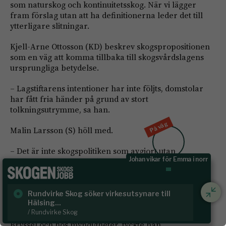
som naturskog och kontinuitetsskog. När vi lägger
fram förslag utan att ha definitionerna leder det till
ytterligare slitningar.
Kjell-Arne Ottosson (KD) beskrev skogspropositionen
som en väg att komma tillbaka till skogsvårdslagens
ursprungliga betydelse.
– Lagstiftarens intentioner har inte följts, domstolar
har fått fria händer på grund av stort
tolkningsutrymme, sa han.
På väg
Malin Larsson (S) höll med.
– Det är inte skogspolitiken som avgjort utan
Johan vikar för Emma i norr
domstolarna. Det har skapat osäkerhet för
skogsägarna.
Martin Kinnunen (SD) poängterade att det i riksdagen
Rundvirke Skog söker virkesutsynare till
Sk
finns en större enighet än vad som syns i
Hälsing...
/ S
/ Rundvirke Skog
samhällsdebatten. Enigheten är dessutom större än i
Bryssel och hos myndigheter, tyckte han.