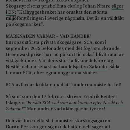
Skogsstyrelsens prisbelönta ekolog Johan Nitare
säger
i DN:
”Kalhyggesbruket har orsakat den största
miljöförstöringen i Sverige någonsin. Det är en våldtäkt
på skogsmarken”.
MARKNADEN VAKNAR – VAD HÄNDER?
Europas största privata skogsägare, SCA, som i
september 2025 belönades med det föga smickrande
Greenwashpriset har nu på kort tid också blivit ratat av
viktiga kunder. Världens största livsmedelsföretag
Nestlé, och nu senast
näthandelsjätten Zalando
. Båda
lämnar SCA, efter egna noggranna studier.
SCA avfärdar kritiken med att kunderna måste ha fel!
Så sent som den 17 februari skriver Fredrik Reuter i
Iskogen:
”Förstår SCA vad som kan komma efter Nestlé och
Zalando?”
Man undrar vad aktieägarna tycker?
Och vår före detta statsminister storskogsägaren
Göran Persson ger sig in i debatten och säger att