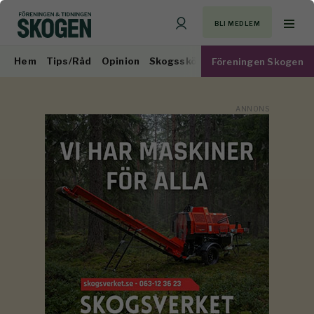
BLI MEDLEM
Hem
Tips/Råd
Opinion
Skogsskötsel
Virkesmarknad
Föreningen Skogen