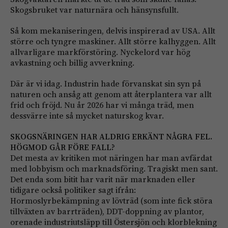
Skogsbruket var naturnära och hänsynsfullt.
Så kom mekaniseringen, delvis inspirerad av USA. Allt
större och tyngre maskiner. Allt större kalhyggen. Allt
allvarligare markförstöring. Nyckelord var hög
avkastning och billig avverkning.
Där är vi idag. Industrin hade förvanskat sin syn på
naturen och ansåg att genom att återplantera var allt
frid och fröjd. Nu år 2026 har vi många träd, men
dessvärre inte så mycket naturskog kvar.
SKOGSNÄRINGEN HAR ALDRIG ERKÄNT NÅGRA FEL.
HÖGMOD GÅR FÖRE FALL?
Det mesta av kritiken mot näringen har man avfärdat
med lobbyism och marknadsföring. Tragiskt men sant.
Det enda som bitit har varit när marknaden eller
tidigare också politiker sagt ifrån:
Hormoslyrbekämpning av lövträd (som inte fick störa
tillväxten av barrträden), DDT-doppning av plantor,
orenade industriutsläpp till Östersjön och klorblekning