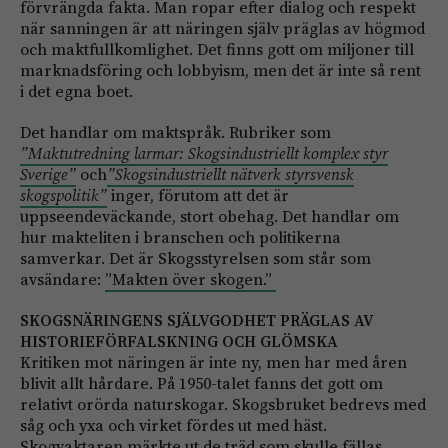
förvrängda fakta. Man ropar efter dialog och respekt
när sanningen är att näringen själv präglas av högmod
och maktfullkomlighet. Det finns gott om miljoner till
marknadsföring och lobbyism, men det är inte så rent
i det egna boet.
Det handlar om maktspråk. Rubriker som
”Maktutredning larmar:
Skogsindustriellt komplex styr
Sverige”
och
”Skogsindustriellt nätverk styrsvensk
skogspolitik”
inger, förutom att det är
uppseendeväckande, stort obehag. Det handlar om
hur makteliten i branschen och politikerna
samverkar. Det är Skogsstyrelsen som står som
avsändare:
”Makten över skogen.”
SKOGSNÄRINGENS SJÄLVGODHET PRÄGLAS AV
HISTORIEFÖRFALSKNING OCH GLÖMSKA
Kritiken mot näringen är inte ny, men har med åren
blivit allt hårdare. På 1950-talet fanns det gott om
relativt orörda naturskogar. Skogsbruket bedrevs med
såg och yxa och virket fördes ut med häst.
Skogvaktaren märkte ut de träd som skulle fällas.