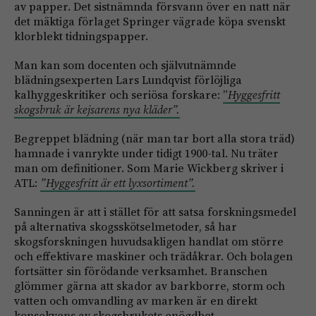
av papper. Det sistnämnda försvann över en natt när
det mäktiga förlaget Springer vägrade köpa svenskt
klorblekt tidningspapper.
Man kan som docenten och självutnämnde
blädningsexperten Lars Lundqvist förlöjliga
kalhyggeskritiker och seriösa forskare:
”
Hyggesfritt
skogsbruk är kejsarens nya kläder”.
Begreppet blädning (när man tar bort alla stora träd)
hamnade i vanrykte under tidigt 1900-tal. Nu träter
man om definitioner. Som Marie Wickberg skriver i
ATL:
”Hyggesfritt är ett lyxsortiment”.
Sanningen är att i stället för att satsa forskningsmedel
på alternativa skogsskötselmetoder, så har
skogsforskningen huvudsakligen handlat om större
och effektivare maskiner och trädåkrar. Och bolagen
fortsätter sin förödande verksamhet. Branschen
glömmer gärna att skador av barkborre, storm och
vatten och omvandling av marken är en direkt
konsekvens av skogsbrukets enögdhet.