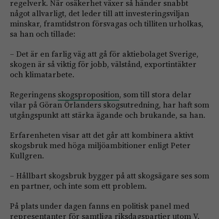
regelverk. När osäkerhet växer så händer snabbt
något allvarligt, det leder till att investeringsviljan
minskar, framtidstron försvagas och tilliten urholkas,
sa han och tillade:
– Det är en farlig väg att gå för aktiebolaget Sverige,
skogen är så viktig för jobb, välstånd, exportintäkter
och klimatarbete.
Regeringens
skogsproposition
, som till stora delar
vilar på Göran Örlanders skogsutredning, har haft som
utgångspunkt att stärka ägande och brukande, sa han.
Erfarenheten visar att det går att kombinera aktivt
skogsbruk med höga miljöambitioner enligt Peter
Kullgren.
– Hållbart skogsbruk bygger på att skogsägare ses som
en partner, och inte som ett problem.
På plats under dagen fanns en politisk panel med
representanter för samtliga riksdagspartier utom V.