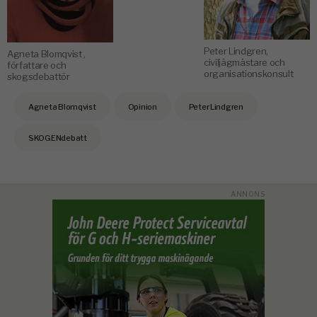
Peter Lindgren,
Agneta Blomqvist ,
civiljägmästare och
författare och
organisationskonsult
skogsdebattör
Agneta Blomqvist
Opinion
Peter Lindgren
SKOGENdebatt