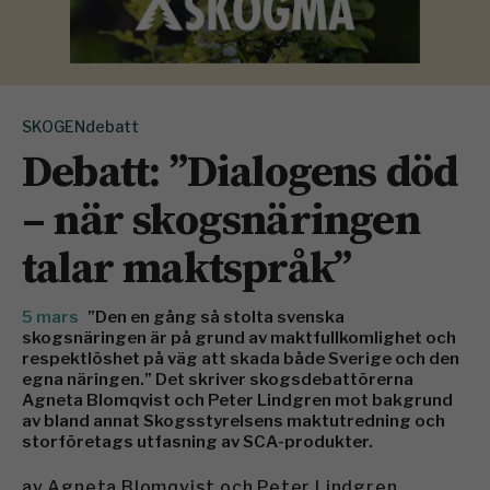
SKOGENdebatt
Debatt: ”Dialogens död
– när skogsnäringen
talar maktspråk”
5 mars
”Den en gång så stolta svenska
skogsnäringen är på grund av maktfullkomlighet och
respektlöshet på väg att skada både Sverige och den
egna näringen.” Det skriver skogsdebattörerna
Agneta Blomqvist och Peter Lindgren mot bakgrund
av bland annat Skogsstyrelsens maktutredning och
storföretags utfasning av SCA-produkter.
av
Agneta Blomqvist och Peter Lindgren