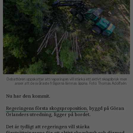
Debattören uppskattar att regeringen vill stärka ett aktivt skogsbruk men
anser att de svåraste frågorna lämnas öppna. Foto: Thomas Adolfsén.
Nu har den kommit.
Regeringens första skogsproposition,
byggd på Göran
Örlanders utredning, ligger på bordet.
Det är tydligt att regeringen vill stärka
förutsättningarna för ett aktivt skogsbruk och därmed