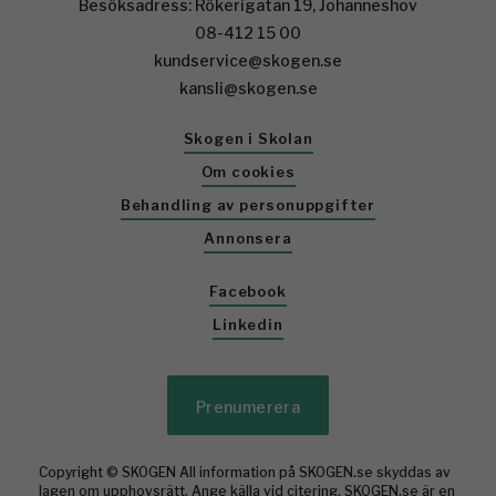
Besöksadress: Rökerigatan 19, Johanneshov
08-412 15 00
kundservice@skogen.se
kansli@skogen.se
Skogen i Skolan
Om cookies
Behandling av personuppgifter
Annonsera
Facebook
Linkedin
Prenumerera
Copyright © SKOGEN All information på SKOGEN.se skyddas av
lagen om upphovsrätt. Ange källa vid citering. SKOGEN.se är en