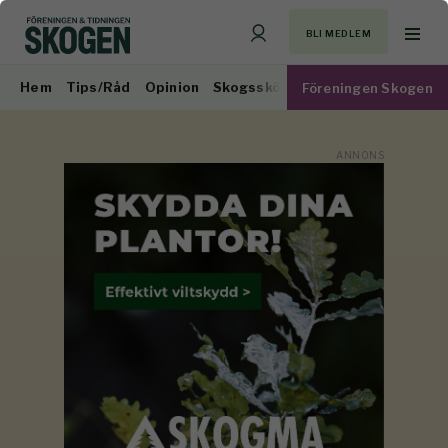
BLI MEDLEM
Hem
Tips/Råd
Opinion
Skogsskötsel
Virkesmarknad
Föreningen Skogen