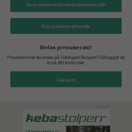
Se prenumererationserbjudanden här
Köp prenumeration här
Redan prenumerant?
Prenumererar du redan på Tidningen Skogen? Då loggar du
in på ditt konto här:
Logga in