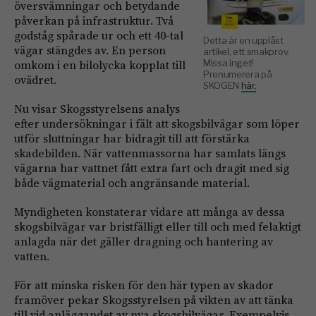
översvämningar och betydande
påverkan på infrastruktur. Två
godståg spårade ur och ett 40-tal
Detta är en upplåst
vägar stängdes av. En person
artikel, ett smakprov.
omkom i en bilolycka kopplat till
Missa inget!
Prenumerera på
ovädret.
SKOGEN
här.
Nu visar Skogsstyrelsens analys
efter undersökningar i fält att skogsbilvägar som löper
utför sluttningar har bidragit till att förstärka
skadebilden. När vattenmassorna har samlats längs
vägarna har vattnet fått extra fart och dragit med sig
både vägmaterial och angränsande material.
Myndigheten konstaterar vidare att många av dessa
skogsbilvägar var bristfälligt eller till och med felaktigt
anlagda när det gäller dragning och hantering av
vatten.
För att minska risken för den här typen av skador
framöver pekar Skogsstyrelsen på vikten av att tänka
till vid anläggandet av nya skogsbilvägar. Exempelvis