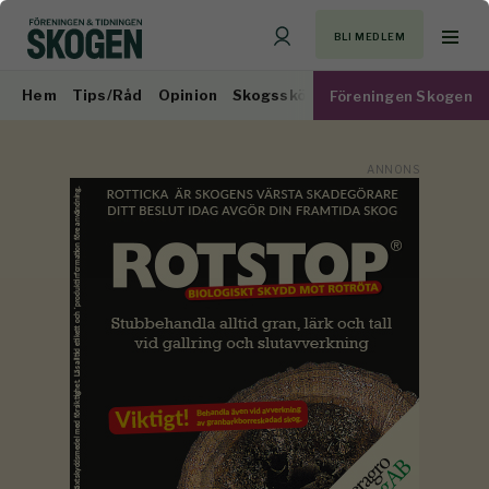
BLI MEDLEM
Hem
Tips/Råd
Opinion
Skogsskötsel
Virkesmarknad
Föreningen Skogen