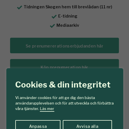
Tidningen Skogen hem till brevlådan (11 nr)
E-tidning
Mediaarkiv
Se prenumererationserbjudanden här
Köp prenumeration här
Cookies & din integritet
Redan prenumerant?
Prenumererar du redan på Tidningen Skogen? Då loggar du
Vi använder cookies för att ge dig den bästa
in på ditt konto här:
användarupplevelsen och för att utveckla och förbättra
våra tjänster.
Läs mer
Logga in
Anpassa
Avvisa alla