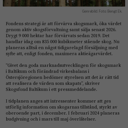
Genrebild. Foto: Bengt Ek.
Fondens strategi är att förvärva skogsmark, öka värdet
genom aktiv skogsförvaltning samt sälja senast 2026.
Drygt 9 000 hektar har förvärvats sedan 2019. Det
handlar idag om 835 000 kubikmeter stående skog. Nu
planeras alltså en något tidigarelagd försäljning med
syfte att, enligt fonden, maximera aktieägarvärdet.
”Givet den goda marknadsutvecklingen för skogsmark
i Baltikum och förändrad virkesbalans i
Östersjöregionen bedömer styrelsen att det är rätt tid
att realisera de värden som skapats”, skriver
Skogsfond Baltikum i ett pressmeddelande.
I tidplanen anges att intressenter kommer att ges
utförlig information om skogarnas tillstånd, styrkt av
oberoende part, i december. I februari 2024 planeras
budgivning och i mars till maj överlåtelser.