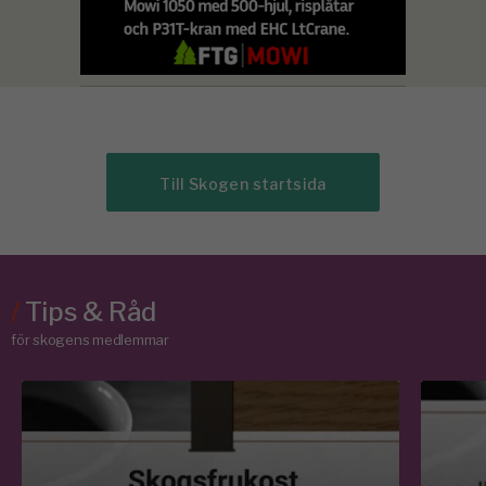
Till Skogen startsida
/
Tips & Råd
för skogens medlemmar