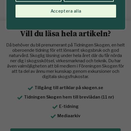
I Ukraina där staten äger den mesta skogen är det lättare att samordna
beredskap, enligt forskaren Makym Matsala. I Sverige måste de privata
Acceptera alla
skogsägarna involveras mer, anser han. Foto: Karin Lepikko.
Vill du läsa hela artikeln?
Då behöver du bli prenumerant på Tidningen Skogen, en helt
oberoende tidning för ett lönsamt skogsbruk och god
naturvård. Skoglig läsning under hela året där du får nörda
ner dig i skogsskötsel, virkesmarknad och teknik. Du har
även valmöjligheten att bli medlem i Föreningen Skogen för
att ta del av ännu mer kunskap genom exkursioner och
digitala skogsfrukostar.
Tillgång till artiklar på skogen.se
Tidningen Skogen hem till brevlådan (11 nr)
E-tidning
Mediaarkiv