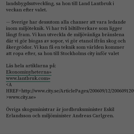
landsbygdsutveckling, sa hon till Land Lantbruk i
veckan efter valet.
— Sverige har dessutom alla chanser att vara ledande
inom miljöteknik. Vi har två biltillverkare som ligger
långt fram. Vi kan utveckla de miljövänliga bränslena
där vi gör biogas av sopor, vi gör etanol ifrån skog och
åkergrödor. Vi kan få en teknik som världen kommer
att ropa efter, sa hon till Stockholms city inför valet
Läs hela artiklarna på:
Ekonominyheterna»
www.lantbruk.com»
<A
HREF=http://www.city.se/ArticlePages/200609/12/200609120
>www.city.se»
Övriga skogsministrar är jordbruksminister Eskil
Erlandsson och miljöminister Andreas Carlgren.