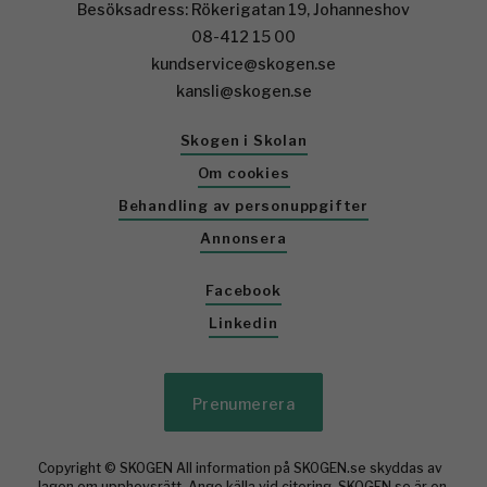
Besöksadress: Rökerigatan 19, Johanneshov
08-412 15 00
kundservice@skogen.se
kansli@skogen.se
Skogen i Skolan
Om cookies
Behandling av personuppgifter
Annonsera
Facebook
Linkedin
Prenumerera
Copyright © SKOGEN All information på SKOGEN.se skyddas av
lagen om upphovsrätt. Ange källa vid citering. SKOGEN.se är en