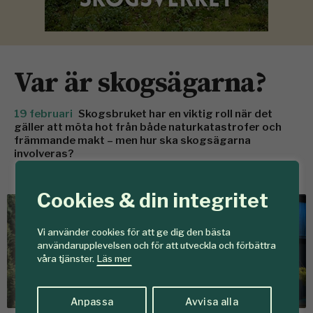
Var är skogsägarna?
19 februari
Skogsbruket har en viktig roll när det
gäller att möta hot från både naturkatastrofer och
främmande makt – men hur ska skogsägarna
involveras?
Cookies & din integritet
Vi använder cookies för att ge dig den bästa
användarupplevelsen och för att utveckla och förbättra
våra tjänster.
Läs mer
Anpassa
Avvisa alla