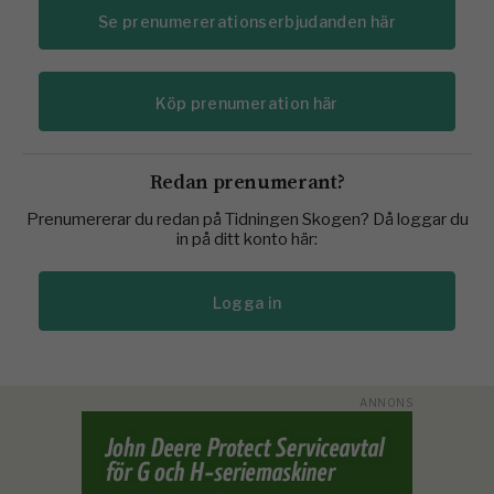
Se prenumererationserbjudanden här
Köp prenumeration här
Redan prenumerant?
Prenumererar du redan på Tidningen Skogen? Då loggar du
in på ditt konto här:
Logga in