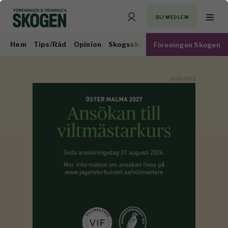
BLI MEDLEM
Hem
Tips/Råd
Opinion
Skogsskötsel
Virkesmarknad
Föreningen Skogen