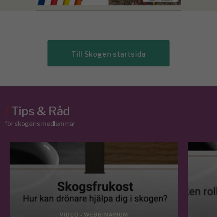
Till Skogen startsida
/
Tips & Råd
för skogens medlemmar
VIDEO - WEBBINARIUM