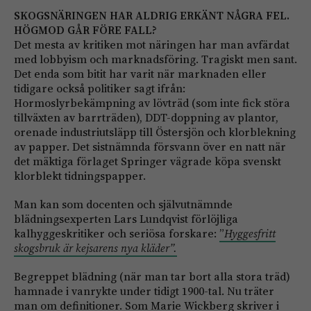
SKOGSNÄRINGEN HAR ALDRIG ERKÄNT NÅGRA FEL.
HÖGMOD GÅR FÖRE FALL?
Det mesta av kritiken mot näringen har man avfärdat
med lobbyism och marknadsföring. Tragiskt men sant.
Det enda som bitit har varit när marknaden eller
tidigare också politiker sagt ifrån:
Hormoslyrbekämpning av lövträd (som inte fick störa
tillväxten av barrträden), DDT-doppning av plantor,
orenade industriutsläpp till Östersjön och klorblekning
av papper. Det sistnämnda försvann över en natt när
det mäktiga förlaget Springer vägrade köpa svenskt
klorblekt tidningspapper.
Man kan som docenten och självutnämnde
blädningsexperten Lars Lundqvist förlöjliga
kalhyggeskritiker och seriösa forskare:
”
Hyggesfritt
skogsbruk är kejsarens nya kläder”.
Begreppet blädning (när man tar bort alla stora träd)
hamnade i vanrykte under tidigt 1900-tal. Nu träter
man om definitioner. Som Marie Wickberg skriver i