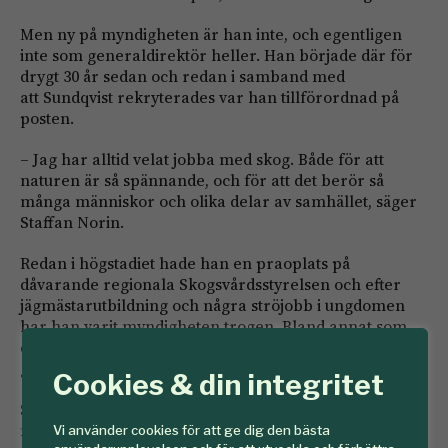
Men ny på myndigheten är han inte, och egentligen
inte som generaldirektör heller. Han började där för
drygt 30 år sedan och redan i samband med
att Sundqvist rekryterades var han tillförordnad på
posten.
– Jag har alltid velat jobba med skog. Både för att
naturen är så spännande, och för att det berör så
många människor och olika delar av samhället, säger
Staffan Norin.
Redan i högstadiet hade han en praoplats på
dåvarande regionala Skogsvårdsstyrelsen och efter
jägmästarutbildning och några ströjobb i ungdomen
har han varit myndigheten trogen. Bland annat som
chef för region nord i tolv år, ställföreträdande
generaldirektör och chef för skogsavdelningen.
Cookies & din integritet
Staffan Norin är uppvuxen med skog och ett tidigt
minne är när han som liten parvel sitter med sin
Vi använder cookies för att ge dig den bästa