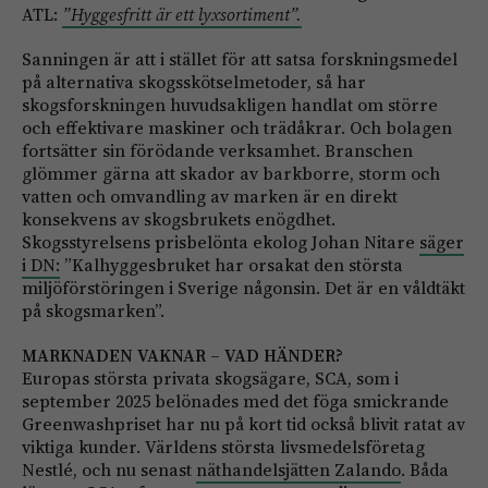
ATL:
”Hyggesfritt är ett lyxsortiment”.
Sanningen är att i stället för att satsa forskningsmedel
på alternativa skogsskötselmetoder, så har
skogsforskningen huvudsakligen handlat om större
och effektivare maskiner och trädåkrar. Och bolagen
fortsätter sin förödande verksamhet. Branschen
glömmer gärna att skador av barkborre, storm och
vatten och omvandling av marken är en direkt
konsekvens av skogsbrukets enögdhet.
Skogsstyrelsens prisbelönta ekolog Johan Nitare
säger
i DN:
”Kalhyggesbruket har orsakat den största
miljöförstöringen i Sverige någonsin. Det är en våldtäkt
på skogsmarken”.
MARKNADEN VAKNAR – VAD HÄNDER?
Europas största privata skogsägare, SCA, som i
september 2025 belönades med det föga smickrande
Greenwashpriset har nu på kort tid också blivit ratat av
viktiga kunder. Världens största livsmedelsföretag
Nestlé, och nu senast
näthandelsjätten Zalando
. Båda