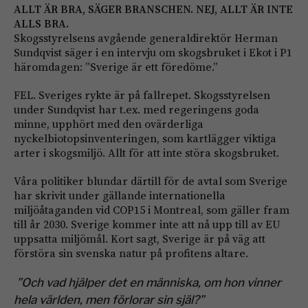
ALLT ÄR BRA, SÄGER BRANSCHEN. NEJ, ALLT ÄR INTE
ALLS BRA.
Skogsstyrelsens avgående generaldirektör Herman
Sundqvist säger i en intervju om skogsbruket i Ekot i P1
häromdagen: ”Sverige är ett föredöme.”
FEL. Sveriges rykte är på fallrepet. Skogsstyrelsen
under Sundqvist har t.ex. med regeringens goda
minne, upphört med den ovärderliga
nyckelbiotopsinventeringen, som kartlägger viktiga
arter i skogsmiljö. Allt för att inte störa skogsbruket.
Våra politiker blundar därtill för de avtal som Sverige
har skrivit under gällande internationella
miljöåtaganden vid COP15 i Montreal, som gäller fram
till år 2030. Sverige kommer inte att nå upp till av EU
uppsatta miljömål. Kort sagt, Sverige är på väg att
förstöra sin svenska natur på profitens altare.
”Och vad hjälper det en människa, om hon vinner
hela världen, men förlorar sin själ?”