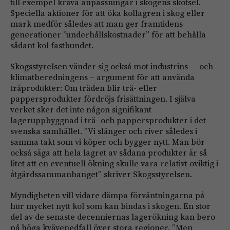
till exempel kräva anpassningar i skogens skötsel.
Speciella aktioner för att öka kollagren i skog eller
mark medför således att man ger framtidens
generationer ”underhållskostnader” för att behålla
sådant kol fastbundet.
Skogsstyrelsen vänder sig också mot industrins — och
klimatberedningens – argument för att använda
träprodukter: Om träden blir trä- eller
pappersprodukter fördröjs frisättningen. I själva
verket sker det inte någon signifikant
lageruppbyggnad i trä- och pappersprodukter i det
svenska samhället. ”Vi slänger och river således i
samma takt som vi köper och bygger nytt. Man bör
också säga att hela lagret av sådana produkter är så
litet att en eventuell ökning skulle vara relativt oviktig i
åtgärdssammanhanget” skriver Skogsstyrelsen.
Myndigheten vill vidare dämpa förväntningarna på
hur mycket nytt kol som kan bindas i skogen. En stor
del av de senaste decenniernas lagerökning kan bero
på höga kvävenedfall över stora regioner. ”Men