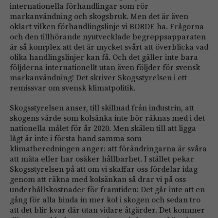
internationella förhandlingar som rör
markanvändning och skogsbruk. Men det är även
oklart vilken förhandlingslinje vi BORDE ha. Frågorna
och den tillhörande nyutvecklade begreppsapparaten
är så komplex att det är mycket svårt att överblicka vad
olika handlingslinjer kan få. Och det gäller inte bara
följderna internationellt utan även följder för svensk
markanvändning! Det skriver Skogsstyrelsen i ett
remissvar om svensk klimatpolitik.
Skogsstyrelsen anser, till skillnad från industrin, att
skogens värde som kolsänka inte bör räknas med i det
nationella målet för år 2020. Men skälen till att ligga
lågt är inte i första hand samma som
klimatberedningen anger: att förändringarna är svåra
att mäta eller har osäker hållbarhet. I stället pekar
Skogsstyrelsen på att om vi skaffar oss fördelar idag
genom att räkna med kolsänkan så drar vi på oss
underhållskostnader för framtiden: Det går inte att en
gång för alla binda in mer kol i skogen och sedan tro
att det blir kvar där utan vidare åtgärder. Det kommer