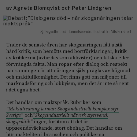
av
Agneta Blomqvist och Peter Lindgren
Självgodhet och tunnelseende. Illustratör: Nils Forshed
Under de senaste åren har skogsnäringen fått utstå
hård kritik, som bemötts med bortförklaringar, kritik
av kritikerna (avfärdas som aktivister) och falska eller
förvrängda fakta. Man ropar efter dialog och respekt
när sanningen är att näringen själv präglas av högmod
och maktfullkomlighet. Det finns gott om miljoner till
marknadsföring och lobbyism, men det är inte så rent
i det egna boet.
Det handlar om maktspråk. Rubriker som
”Maktutredning larmar:
Skogsindustriellt komplex styr
Sverige”
och
”Skogsindustriellt nätverk styrsvensk
skogspolitik”
inger, förutom att det är
uppseendeväckande, stort obehag. Det handlar om
hur makteliten i branschen och politikerna