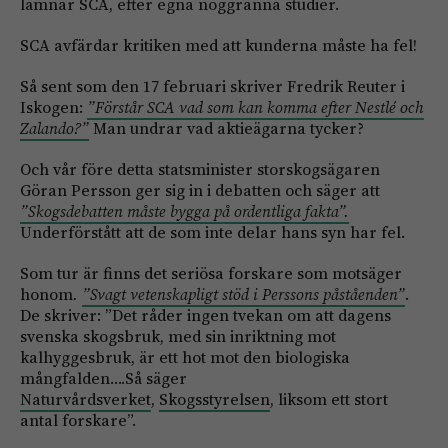
lämnar SCA, efter egna noggranna studier.
SCA avfärdar kritiken med att kunderna måste ha fel!
Så sent som den 17 februari skriver Fredrik Reuter i
Iskogen:
”Förstår SCA vad som kan komma efter Nestlé och
Zalando?”
Man undrar vad aktieägarna tycker?
Och vår före detta statsminister storskogsägaren
Göran Persson ger sig in i debatten och säger att
”Skogsdebatten måste bygga på ordentliga fakta”.
Underförstått att de som inte delar hans syn har fel.
Som tur är finns det seriösa forskare som motsäger
honom
.
”Svagt vetenskapligt stöd i Perssons påståenden”
.
De skriver: ”Det råder ingen tvekan om att dagens
svenska skogsbruk, med sin inriktning mot
kalhyggesbruk, är ett hot mot den biologiska
mångfalden….Så säger
Naturvårdsverket
,
Skogsstyrelsen
, liksom ett stort
antal forskare”.