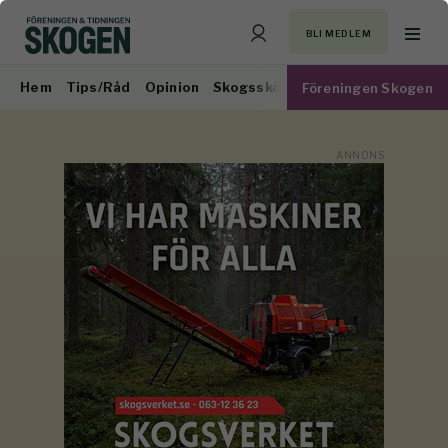
BLI MEDLEM
Hem
Tips/Råd
Opinion
Skogsskötsel
Virkesmarknad
Föreningen Skogen