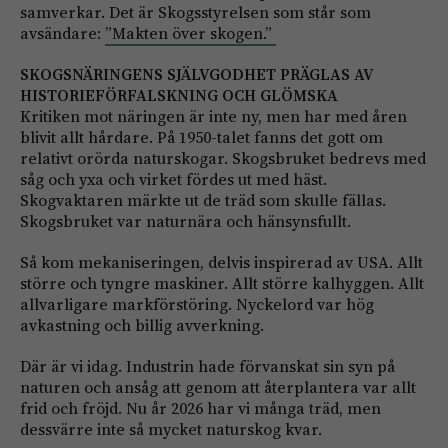
samverkar. Det är Skogsstyrelsen som står som
avsändare:
”Makten över skogen.”
SKOGSNÄRINGENS SJÄLVGODHET PRÄGLAS AV
HISTORIEFÖRFALSKNING OCH GLÖMSKA
Kritiken mot näringen är inte ny, men har med åren
blivit allt hårdare. På 1950-talet fanns det gott om
relativt orörda naturskogar. Skogsbruket bedrevs med
såg och yxa och virket fördes ut med häst.
Skogvaktaren märkte ut de träd som skulle fällas.
Skogsbruket var naturnära och hänsynsfullt.
Så kom mekaniseringen, delvis inspirerad av USA. Allt
större och tyngre maskiner. Allt större kalhyggen. Allt
allvarligare markförstöring. Nyckelord var hög
avkastning och billig avverkning.
Där är vi idag. Industrin hade förvanskat sin syn på
naturen och ansåg att genom att återplantera var allt
frid och fröjd. Nu år 2026 har vi många träd, men
dessvärre inte så mycket naturskog kvar.