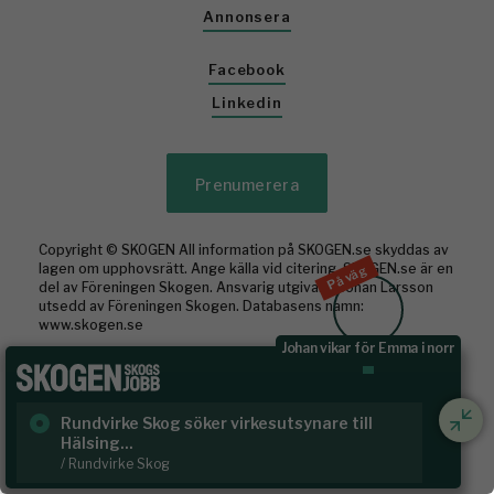
Annonsera
Facebook
Linkedin
Prenumerera
Copyright © SKOGEN All information på SKOGEN.se skyddas av
lagen om upphovsrätt. Ange källa vid citering. SKOGEN.se är en
På väg
del av Föreningen Skogen. Ansvarig utgivare: Johan Larsson
utsedd av Föreningen Skogen. Databasens namn:
www.skogen.se
Johan vikar för Emma i norr
Byggd med
av WonderFour
Rundvirke Skog söker virkesutsynare till
Sk
Hälsing...
/ S
/ Rundvirke Skog