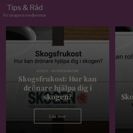
/
Tips & Råd
för skogens medlemmar
VIDEO - WEBBINARIUM
Skogsfrukost: Hur kan
drönare hjälpa dig i
skogen?
Sko
Läs mer