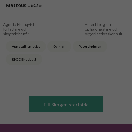
Matteus 16:26
Agneta Blomqvist ,
Peter Lindgren,
författare och
civiljägmästare och
skogsdebattör
organisationskonsult
Agneta Blomqvist
Opinion
Peter Lindgren
SKOGENdebatt
Till Skogen startsida