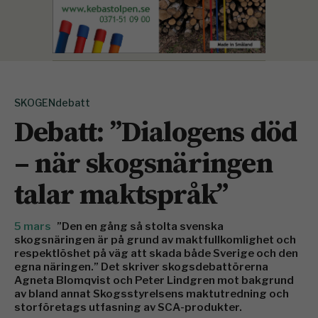
SKOGENdebatt
Debatt: ”Dialogens död
– när skogsnäringen
talar maktspråk”
5 mars
”Den en gång så stolta svenska
skogsnäringen är på grund av maktfullkomlighet och
respektlöshet på väg att skada både Sverige och den
egna näringen.” Det skriver skogsdebattörerna
Agneta Blomqvist och Peter Lindgren mot bakgrund
av bland annat Skogsstyrelsens maktutredning och
storföretags utfasning av SCA-produkter.