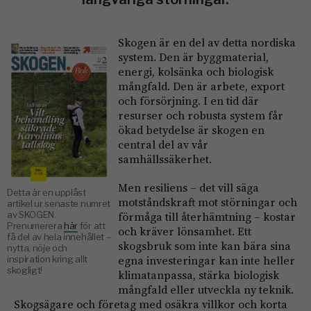
Skogen är en del av detta nordiska
system. Den är byggmaterial,
energi, kolsänka och biologisk
mångfald. Den är arbete, export
och försörjning. I en tid där
resurser och robusta system får
ökad betydelse är skogen en
central del av vår
samhällssäkerhet.
Men resiliens – det vill säga
Detta är en upplåst
motståndskraft mot störningar och
artikel ur senaste numret
av SKOGEN.
förmåga till återhämtning – kostar
Prenumerera
här
för att
och kräver lönsamhet. Ett
få del av hela innehållet –
skogsbruk som inte kan bära sina
nytta, nöje och
egna investeringar kan inte heller
inspiration kring allt
skogligt!
klimatanpassa, stärka biologisk
mångfald eller utveckla ny teknik.
Skogsägare och företag med osäkra villkor och korta