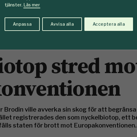
tjänster.
Läs mer
Anpassa
Avvisa alla
Acceptera alla
iotop stred mo
onventionen
r Brodin ville avverka sin skog för att begränsa
llet registrerades den som nyckelbiotop, ett 
 fälls staten för brott mot Europakonventionen.