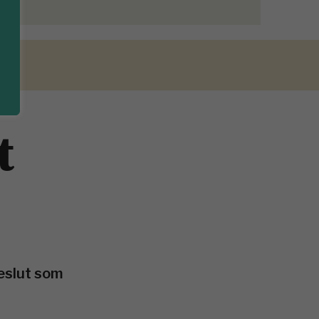
t
beslut som