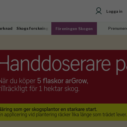
Logga in
arknad
Skogsforskning
Prenumer
Föreningen Skogen