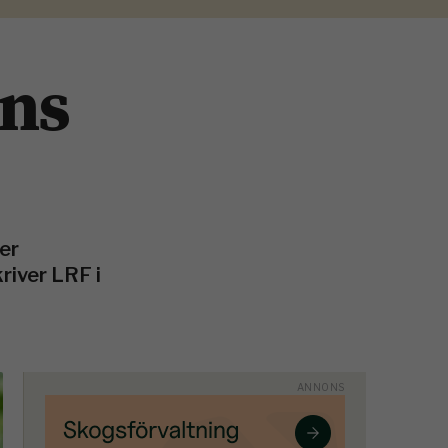
ens
er
river LRF i