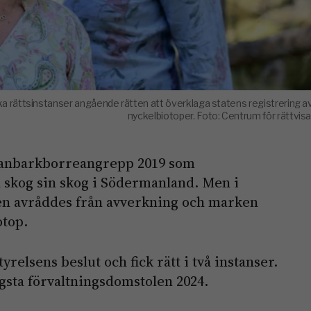
olika rättsinstanser angående rätten att överklaga statens registrering a
nyckelbiotoper. Foto: Centrum för rättvisa
 granbarkborreangrepp 2019 som
 skog sin skog i Södermanland. Men i
en avråddes från avverkning och marken
otop.
relsens beslut och fick rätt i två instanser.
sta förvaltningsdomstolen 2024.