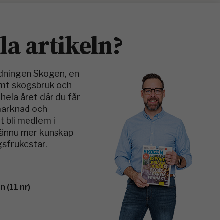
ela artikeln?
idningen Skogen, en
amt skogsbruk och
hela året där du får
smarknad och
t bli medlem i
v ännu mer kunskap
sfrukostar.
 (11 nr)