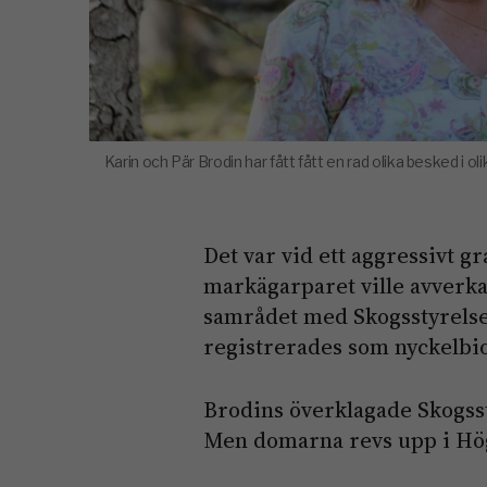
Karin och Pär Brodin har fått fått en rad olika besked i 
Det var vid ett aggressivt
markägarparet ville avverka
samrådet med Skogsstyrels
registrerades som nyckelbi
Brodins överklagade Skogssty
Men domarna revs upp i Hög