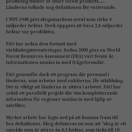
producing timber or other forest products…..”.
Länderna tolkade nog definitionen lite varierande.
I WFI 1948 gavs skogsmarkens areal som cirka 4
miljarder hektar. Dock uppgavs att bara 2,6 miljarder
hektar var produktiva.
FAO har sedan dess fortsatt med
världsskogsinventeringar. Sedan 2000 görs en World
Forest Resources Assessment (FRA) vart femte år.
Informationen samlas in med frågeformulär.
FAO genomför dock ett program där personal i
länderna, som arbetar med enkäterna, får utbildning.
Det är viktigt att länderna är aktiva i arbetet. FAO har
också ett parallellt projekt där viss kompletterande
information för regioner samlas in med hjälp av
satelliter.
Mycket arbete har lagts ned på att komma fram till
bra definitioner. Skog definieras nu som att ”skog är ett
område som är större än 0,5 hektar, som täcks till 10