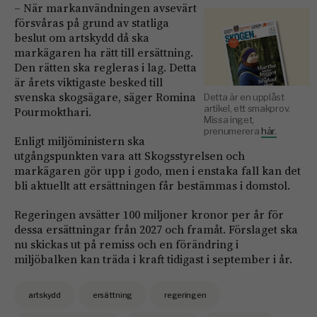
– När markanvändningen avsevärt
försvåras på grund av statliga
beslut om artskydd då ska
markägaren ha rätt till ersättning.
Den rätten ska regleras i lag. Detta
är årets viktigaste besked till
svenska skogsägare, säger Romina
Detta är en upplåst
artikel, ett smakprov.
Pourmokthari.
Missa inget,
prenumerera
här.
Enligt miljöministern ska
utgångspunkten vara att Skogsstyrelsen och
markägaren gör upp i godo, men i enstaka fall kan det
bli aktuellt att ersättningen får bestämmas i domstol.
Regeringen avsätter 100 miljoner kronor per år för
dessa ersättningar från 2027 och framåt. Förslaget ska
nu skickas ut på remiss och en förändring i
miljöbalken kan träda i kraft tidigast i september i år.
artskydd
ersättning
regeringen