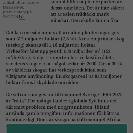
snabbt tillbaka på merparten av
artikel, ett smakprov.
dessa områden. Det är inte säkert
Missa inget,
prenumerera på
att arealen trädtäckt mark
SKOGEN
här.
minskar. Den skulle kunna öka.
Det kan också nämnas att arealen planteringar ges
som 312 miljoner hektar (7,5 %). Arealen primär skog
(urskog) skattas till 1,18 miljarder hektar.
3
Virkesförrådet uppges till 630 miljarder m
(152
3
m
/hektar). Enligt rapporten har virkesförrådet i
världens skogar ökat något sedan år 2000. Cirka 30 %
av världens skogar har virkesproduktion som
viktigaste användning. En skogsareal på 813 miljoner
hektar finns i skyddade områden.
De siffror som ges för till exempel Sverige i FRA 2025
är ”rätta”. För många länder i globala Syd finns det
däremot problem med noggrannheten. Ibland
används gamla uppgifter. Informationen förbättras
kontinuerligt. Dock är skogarna i till exempel Afrika
ofta degraderade. Det skulle ofta behövas lite
kompletterande kommentarer till siffrorna.