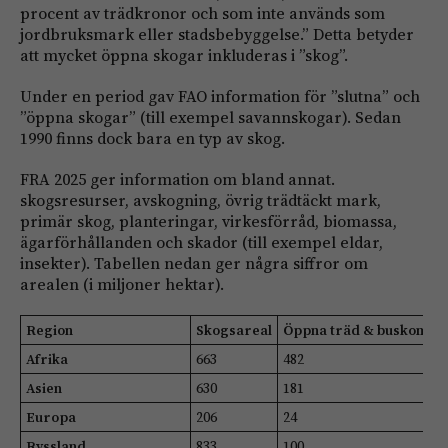
procent av trädkronor och som inte används som
jordbruksmark eller stadsbebyggelse.” Detta betyder
att mycket öppna skogar inkluderas i ”skog”.
Under en period gav FAO information för ”slutna” och
”öppna skogar” (till exempel savannskogar). Sedan
1990 finns dock bara en typ av skog.
FRA 2025 ger information om bland annat.
skogsresurser, avskogning, övrig trädtäckt mark,
primär skog, planteringar, virkesförråd, biomassa,
ägarförhållanden och skador (till exempel eldar,
insekter). Tabellen nedan ger några siffror om
arealen (i miljoner hektar).
Region
Skogsareal
Öppna träd & buskområ
Afrika
663
482
Asien
630
181
Europa
206
24
Ryssland
833
100