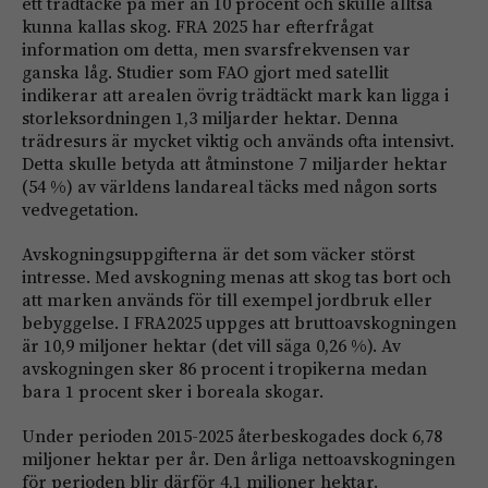
ett trädtäcke på mer än 10 procent och skulle alltså
kunna kallas skog. FRA 2025 har efterfrågat
information om detta, men svarsfrekvensen var
ganska låg. Studier som FAO gjort med satellit
indikerar att arealen övrig trädtäckt mark kan ligga i
storleksordningen 1,3 miljarder hektar. Denna
trädresurs är mycket viktig och används ofta intensivt.
Detta skulle betyda att åtminstone 7 miljarder hektar
(54 %) av världens landareal täcks med någon sorts
vedvegetation.
Avskogningsuppgifterna är det som väcker störst
intresse. Med avskogning menas att skog tas bort och
att marken används för till exempel jordbruk eller
bebyggelse. I FRA2025 uppges att bruttoavskogningen
är 10,9 miljoner hektar (det vill säga 0,26 %). Av
avskogningen sker 86 procent i tropikerna medan
bara 1 procent sker i boreala skogar.
Under perioden 2015-2025 återbeskogades dock 6,78
miljoner hektar per år. Den årliga nettoavskogningen
för perioden blir därför 4,1 miljoner hektar.