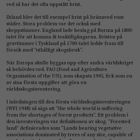
ved så har det ofta uppstått brist.
Ibland blev det till exempel brist på brännved runt
städer. Stora problem var det också med
skeppstimmer. England lade beslag på Burma på 1800-
talet för att komma åt teaktillgångarna. Bristen på
gruvtimmer i Tyskland på 1700-talet ledde fram till
försök med ”uthålligt skogsbruk”.
När Europa skulle byggas upp efter andra världskriget
så behövdes ved. FAO (Food and Agriculture
Organisation of the UN), som skapats 1945, fick som en
av sina första uppgifter att göra en
världsskogsinventering.
I inledningen till den första världsskogsinventeringen
(WFI 1948) så sägs att ”the whole world is suffering
from the shortages of forest products”. Ett problem i
den inventeringen var definitionen av skog. ”Forested
land” definierades som ”Lands bearing vegetative
associations dominated by trees of any size, capable of