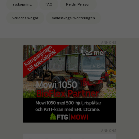
avskogning
FAO
Reidar Persson
världens skogar
världsskogsinventeringen