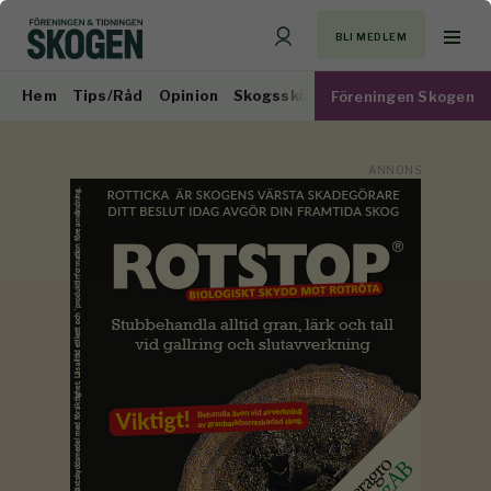
BLI MEDLEM
Hem
Tips/Råd
Opinion
Skogsskötsel
Virkesmarknad
Föreningen Skogen