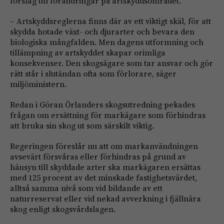
förslag till förändringar på artskyddsområdet.
– Artskyddsreglerna finns där av ett viktigt skäl, för att
skydda hotade växt- och djurarter och bevara den
biologiska mångfalden. Men dagens utformning och
tillämpning av artskyddet skapar orimliga
konsekvenser. Den skogsägare som tar ansvar och gör
rätt står i slutändan ofta som förlorare, säger
miljöministern.
Redan i Göran Örlanders skogsutredning pekades
frågan om ersättning för markägare som förhindras
att bruka sin skog ut som särskilt viktig.
Regeringen föreslår nu att om markanvändningen
avsevärt försvåras eller förhindras på grund av
hänsyn till skyddade arter ska markägaren ersättas
med 125 procent av det minskade fastighetsvärdet,
alltså samma nivå som vid bildande av ett
naturreservat eller vid nekad avverkning i fjällnära
skog enligt skogsvårdslagen.