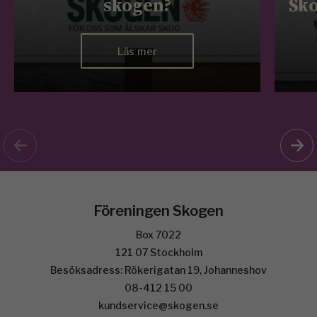
skogen?
Sko
Läs mer
Föreningen Skogen
Box 7022
121 07 Stockholm
Besöksadress: Rökerigatan 19, Johanneshov
08-412 15 00
kundservice@skogen.se