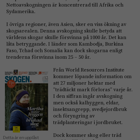
Nettoavskogningen är koncentrerad till Afrika och
Sydamerika.
I övriga regioner, även Asien, sker en viss ökning av
skogsarealen. Denna avskogning skulle betyda att
världens skogar skulle försvinna på 1000 år. Det kan
låta betryggande. I länder som Kambodja, Burkina
Faso, Tchad och Somalia kan dock skogarna enligt
trenderna försvinna inom 25 – 50 år.
Från World Resources Institute
kommer löpande information om
att 27 miljoner hektar med
”trädtäckt mark förloras” varje år.
I den siffran ingår avskogning
men också kalhyggen, eldar,
insektsangrepp, svedjejordbruk
och föryngring av
trädplanteringar i jordbruket.
Dock kommer skog eller träd
Detta är en upplåst