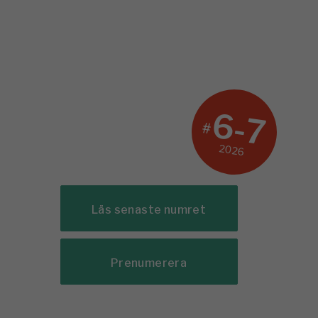
6-7
#
2026
Läs senaste numret
Prenumerera