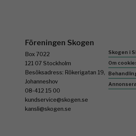
Föreningen Skogen
Skogen i S
Box 7022
121 07 Stockholm
Om cookie
Besöksadress: Rökerigatan 19,
Behandlin
Johanneshov
Annonser
08-412 15 00
kundservice@skogen.se
kansli@skogen.se