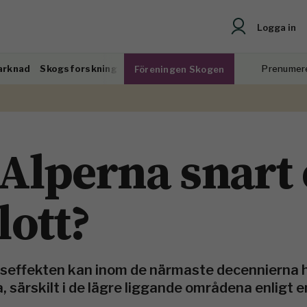
Logga in
arknad
Skogsforskning
Prenumer
Föreningen Skogen
 Alperna snart 
lott?
seffekten kan inom de närmaste decennierna h
 särskilt i de lägre liggande områdena enligt 