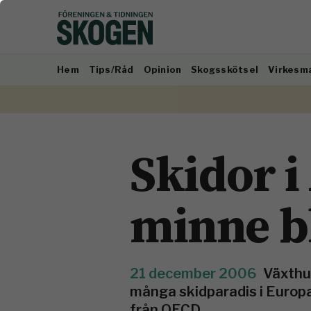
Hem
Tips/Råd
Opinion
Skogsskötsel
Virkesm
Skidor i
minne b
21 december 2006
Växthu
många skidparadis i Europa,
från OECD.