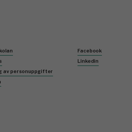
kolan
Facebook
s
Linkedin
g av personuppgifter
a