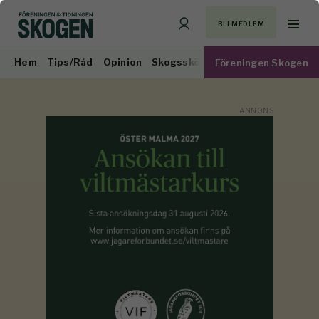
BLI MEDLEM
Hem
Tips/Råd
Opinion
Skogsskötsel
Virkesmarknad
Föreningen Skogen