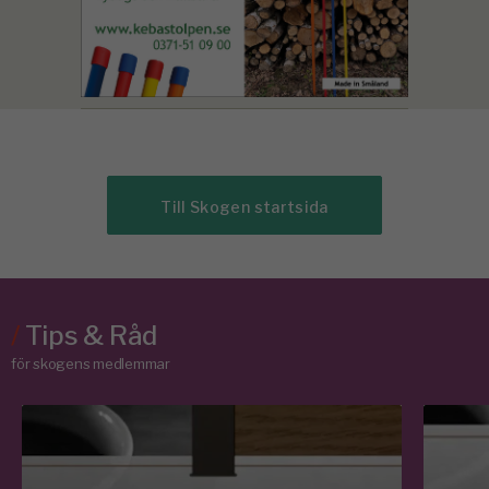
Till Skogen startsida
/
Tips & Råd
för skogens medlemmar