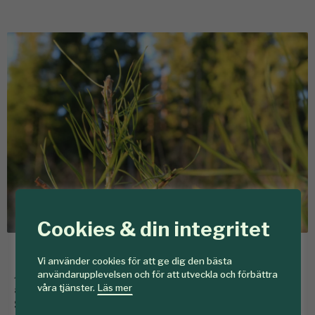
Cookies & din integritet
Betad tall. Foto: Bengt Ek.
Vi använder cookies för att ge dig den bästa
Andelen unga tallar med betesskador är 11 procent,
användarupplevelsen och för att utveckla och förbättra
alltså långt från målet på 5 procent, skriver
våra tjänster.
Läs mer
Skogsstyrelsen i ett pressmeddelande.