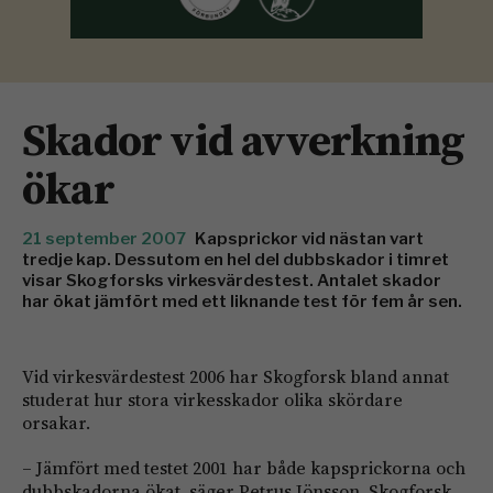
Skador vid avverkning
ökar
21 september 2007
Kapsprickor vid nästan vart
tredje kap. Dessutom en hel del dubbskador i timret
visar Skogforsks virkesvärdestest. Antalet skador
har ökat jämfört med ett liknande test för fem år sen.
Vid virkesvärdestest 2006 har Skogforsk bland annat
studerat hur stora virkesskador olika skördare
orsakar.
– Jämfört med testet 2001 har både kapsprickorna och
dubbskadorna ökat, säger Petrus Jönsson, Skogforsk.