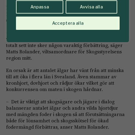
Anpassa
Avvisa alla
De senaste decenniet har årsskadorna legat på mellan
10 och 13 procent i Svealand, visar Äbin
(älgbetesinventeringen).
Acceptera alla
– Det är bekymmersamt att det under så många år
varit stora årliga betesskador i Svealand och att det
totalt sett inte sker någon varaktig förbättring, säger
Matts Rolander, viltsamordnare för Skogsstyrelsens
region mitt.
En orsak är att antalet älgar har vänt från att minska
till att öka i flera län i Svealand. Även stammar av
kronhjort, dovhjort och rådjur ökar vilket gör att
konkurrensen om maten i skogen hårdnar.
– Det är viktigt att skogsägare och jägare i dialog
balanserar antalet älgar och andra vilda hjortdjur
med mängden foder i skogen så att förutsättningarna
både för lönsamhet och skogsskötsel för ökad
fodermängd förbättras, anser Matts Rolander.