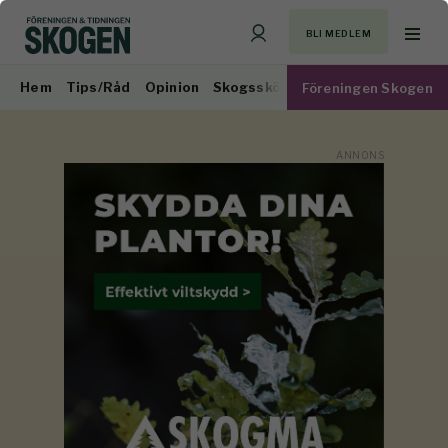
BLI MEDLEM
Hem
Tips/Råd
Opinion
Skogsskötsel
Virkesmarknad
Föreningen Skogen