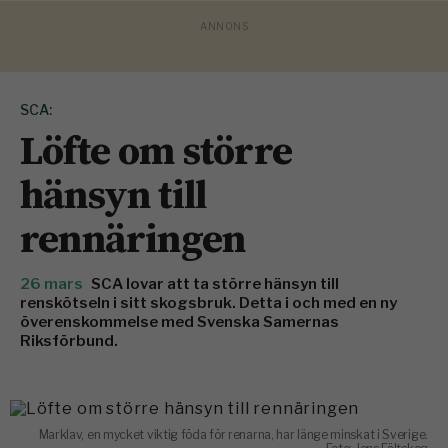
SCA:
Löfte om större
hänsyn till
rennäringen
26 mars
SCA lovar att ta större hänsyn till
renskötseln i sitt skogsbruk. Detta i och med en ny
överenskommelse med Svenska Samernas
Riksförbund.
Marklav, en mycket viktig föda för renarna, har länge minskat i Sverige.