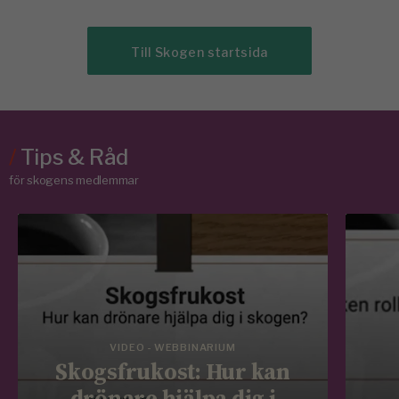
Till Skogen startsida
/
Tips & Råd
för skogens medlemmar
VIDEO - WEBBINARIUM
Skogsfrukost: Hur kan
drönare hjälpa dig i