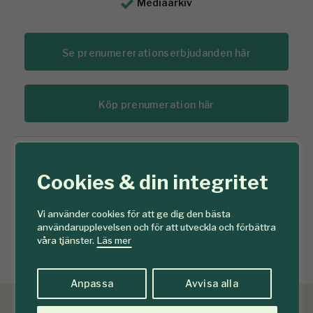
Mediaarkiv
Se prenumererationserbjudanden här
Köp prenumeration här
Redan prenumerant?
Cookies & din integritet
Prenumererar du redan på Tidningen Skogen? Då loggar du
in på ditt konto här:
Vi använder cookies för att ge dig den bästa
användarupplevelsen och för att utveckla och förbättra
Logga in
våra tjänster.
Läs mer
Anpassa
Avvisa alla