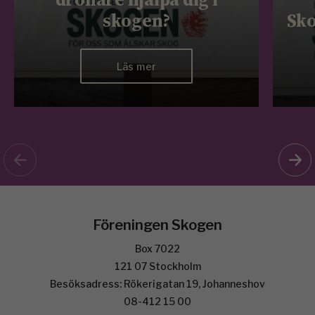
skogen?
Sko
Läs mer
Föreningen Skogen
Box 7022
121 07 Stockholm
Besöksadress: Rökerigatan 19, Johanneshov
08-412 15 00