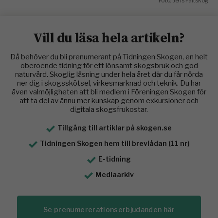
Foto: Jens Fältskog
Vill du läsa hela artikeln?
Då behöver du bli prenumerant på Tidningen Skogen, en helt
oberoende tidning för ett lönsamt skogsbruk och god
naturvård. Skoglig läsning under hela året där du får nörda
ner dig i skogsskötsel, virkesmarknad och teknik. Du har
även valmöjligheten att bli medlem i Föreningen Skogen för
att ta del av ännu mer kunskap genom exkursioner och
digitala skogsfrukostar.
Tillgång till artiklar på skogen.se
Tidningen Skogen hem till brevlådan (11 nr)
E-tidning
Mediaarkiv
Se prenumererationserbjudanden här