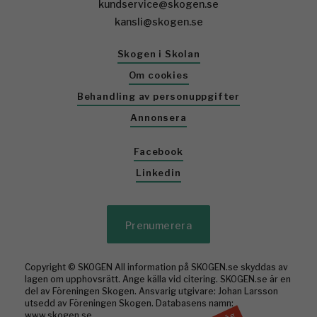
kundservice@skogen.se
kansli@skogen.se
Skogen i Skolan
Om cookies
Behandling av personuppgifter
Annonsera
Facebook
Linkedin
Prenumerera
Copyright © SKOGEN All information på SKOGEN.se skyddas av
lagen om upphovsrätt. Ange källa vid citering. SKOGEN.se är en
del av Föreningen Skogen. Ansvarig utgivare: Johan Larsson
utsedd av Föreningen Skogen. Databasens namn:
www.skogen.se