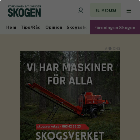
BLI MEDLEM
Hem
Tips/Råd
Opinion
Skogsskötsel
Virkesmarknad
Föreningen Skogen