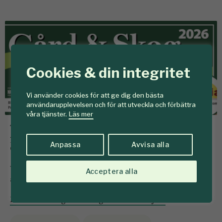
Cookies & din integritet
Vi använder cookies för att ge dig den bästa
användarupplevelsen och för att utveckla och förbättra
våra tjänster.
Läs mer
Tidningen SKOGEN och Föreningen Skogen välkomnar
prenumeranter och medlemmar till mässan Mittia
Anpassa
Avvisa alla
Gård & Skog med en fribiljett.
Vi finns i monter C1. Hoppas vi ses i Ljusdal 14 – 15
Acceptera alla
augusti!
Här kan du registrera dig och få din biljett.