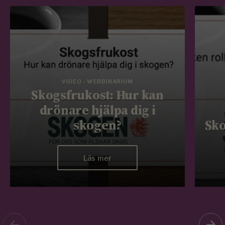
VIDEO - WEBBINARIUM
Skogsfrukost: Hur kan
drönare hjälpa dig i
skogen?
Sko
Läs mer