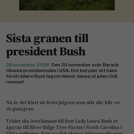
Sista granen till
president Bush
28 november 2008
Den 20 november svär Barack
Obama presidenteden i USA. Det betyder att hans
företrädare Bush lagom hinner dansa ut julen i blå
rummet.
Nu är det klart att årets julgran som står där blir en
virginiagran.
Trädet ska överlämnas till first Lady Laura Bush av
ägarna till River Ridge Tree Farms i North Carolina i
USAs sydstater. Som vanligt skapar julgransodlarnas