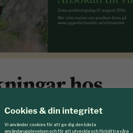
kningar hos
kog
Cookies & din integritet
Vi använder cookies för att ge dig den bästa
virkespriserna för andra gången i år. Såväl ti
användarupplevelsen och för att utveckla och förbättra våra