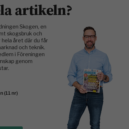
ela artikeln?
idningen Skogen, en
amt skogsbruk och
 hela året där du får
marknad och teknik.
medlem i Föreningen
kunskap genom
tar.
 (11 nr)