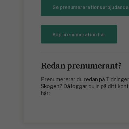
Se prenumererationserbjudande
Köp prenumeration här
Redan prenumerant?
Prenumererar du redan på Tidninge
Skogen? Då loggar du in på ditt kon
här: