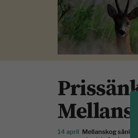
Prissän
Mellans
14 april
Mellanskog sänker 