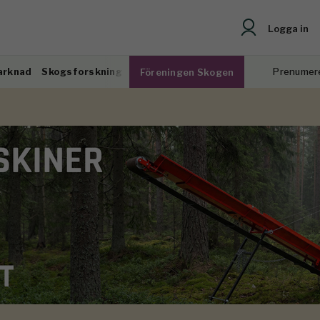
Logga in
arknad
Skogsforskning
Prenumer
Föreningen Skogen