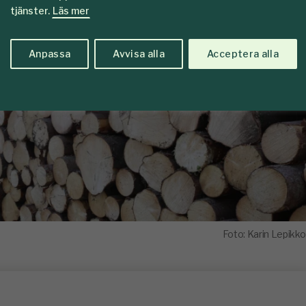
omfattas.
tjänster.
Läs mer
Anpassa
Avvisa alla
Acceptera alla
Foto: Karin Lepikko