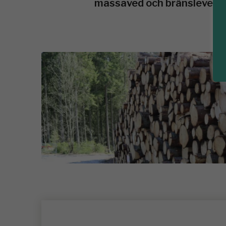
massaved och bränsleved 